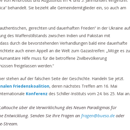
 von Ambrosius und Augustinus im 4. und 5. Jahrhundert eingeführt
ca“ behandelt. Sie bezieht alle Gemeindemitglieder ein, so auch am
uthentischen, gerechten und dauerhaften Frieden“ in der Ukraine auf
ung des Waffenstillstands zwischen Indien und Pakistan mit
dass durch die bevorstehenden Verhandlungen bald eine dauerhafte
 richtete auch einen Appell an die Welt zum Gazastreifen: „Möge es zu
manitäre Hilfe muss für die betroffene Zivilbevölkerung
 müssen freigelassen werden.“
er stehen auf der falschen Seite der Geschichte. Handeln Sie jetzt.
onalen Friedenskoalition
, deren nächstes Treffen am 16. Mai
 internationale
Konferenz
des Schiller-Instituts vom 24. bis 25. Mai an
-LaRouche über die Verwirklichung des Neuen Paradigmas für
che Entwicklung. Senden Sie Ihre Fragen an
fragen@bueso.de
oder
ve-Stream.