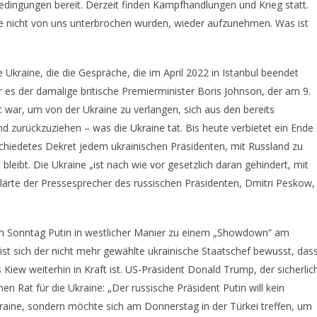
dingungen bereit. Derzeit finden Kampfhandlungen und Krieg statt.
ie nicht von uns unterbrochen wurden, wieder aufzunehmen. Was ist
 Ukraine, die die Gespräche, die im April 2022 in Istanbul beendet
 es der damalige britische Premierminister Boris Johnson, der am 9.
t war, um von der Ukraine zu verlangen, sich aus den bereits
d zurückzuziehen – was die Ukraine tat. Bis heute verbietet ein Ende
chiedetes Dekret jedem ukrainischen Präsidenten, mit Russland zu
bleibt. Die Ukraine „ist nach wie vor gesetzlich daran gehindert, mit
klärte der Pressesprecher des russischen Präsidenten, Dmitri Peskow,
 Sonntag Putin in westlicher Manier zu einem „Showdown“ am
ist sich der nicht mehr gewählte ukrainische Staatschef bewusst, das
Kiew weiterhin in Kraft ist. US-Präsident Donald Trump, der sicherlic
nen Rat für die Ukraine: „Der russische Präsident Putin will kein
aine, sondern möchte sich am Donnerstag in der Türkei treffen, um