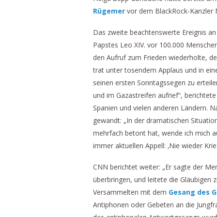
Rügemer
vor dem BlackRock-Kanzler 
Das zweite beachtenswerte Ereignis a
Papstes Leo XIV. vor 100.000 Menschen
den Aufruf zum Frieden wiederholte, de
trat unter tosendem Applaus und in ein
seinen ersten Sonntagssegen zu erteilen
und im Gazastreifen aufrief“, berichte
Spanien und vielen anderen Ländern. N
gewandt: „In der dramatischen Situatio
mehrfach betont hat, wende ich mich a
immer aktuellen Appell: ‚Nie wieder Krieg
CNN berichtet weiter: „Er sagte der M
überbringen, und leitete die Gläubigen 
Versammelten mit dem
Gesang des G
Antiphonen oder Gebeten an die Jungfra