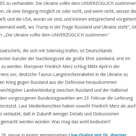
ES zu verhandeln. Die Ukraine sollte dem UNVERZÜGLICH zustimmen
, ob eine Einigung möglich ist oder nicht, und wenn nicht, wissen di
efs und die USA, woran sie sind, und können entsprechend vorgehen!
iemand weiß, wo Trump in der Frage Russland und Ukraine steht“, is
ich: „Die Ukraine sollte dem UNVERZÜGLICH zustimmen.“
aatschefs, die sich mit Selenskyj trafen, ist Deutschlands
rster Kanzler der Nachkriegszeit die große Ehre zuteilwird, erst im
u werden. Ebenjener Friedrich Merz schlug Mitte April in der
s vor, deutsche Taurus-Langstreckenraketen in die Ukraine zu
hren Krieg gegen Russland aus der Defensive herauskommen
 wichtigsten Landverbindung zwischen Russland und der Halbinsel
or den vorgezogenen Bundestagswahlen am 23. Februar die Lieferung
terstützt. Laut Medienberichten haben sowohl Friedrich Merz als auc
s verlautet, daß in Zukunft weniger Details und Diskussionen
ich gemacht werden würden. Was mag das wohl bedeuten?
 29. Januar in einem gemeinsamen
Live-Dialog mit Dr. Werner