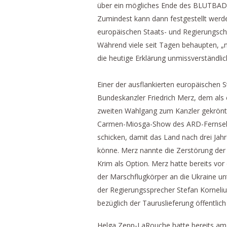
über ein mögliches Ende des BLUTBAD
Zumindest kann dann festgestellt werden
europäischen Staats- und Regierungsch
Während viele seit Tagen behaupten, „n
die heutige Erklärung unmissverständl
Einer der ausflankierten europäischen St
Bundeskanzler Friedrich Merz, dem als e
zweiten Wahlgang zum Kanzler gekrönt z
Carmen-Miosga-Show des ARD-Fernsehen
schicken, damit das Land nach drei Ja
könne. Merz nannte die Zerstörung der
Krim als Option. Merz hatte bereits v
der Marschflugkörper an die Ukraine un
der Regierungssprecher Stefan Korneliu
bezüglich der Tauruslieferung öffentl
Helga Zepp-LaRouche hatte bereits am