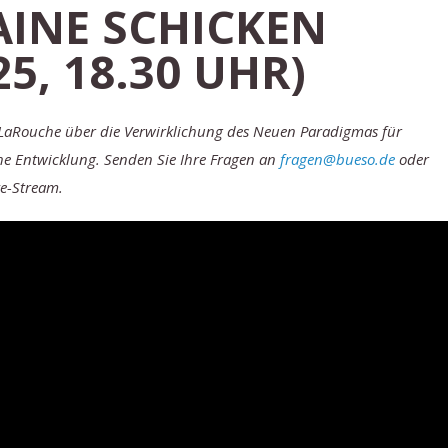
AINE SCHICKEN
25, 18.30 UHR)
-LaRouche über die Verwirklichung des Neuen Paradigmas für
che Entwicklung. Senden Sie Ihre Fragen an
fragen@bueso.de
oder
ve-Stream.