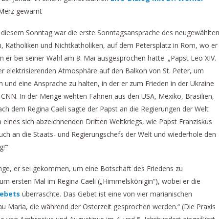
Merz gewarnt
n diesem Sonntag war die erste Sonntagsansprache des neugewählte
, Katholiken und Nichtkatholiken, auf dem Petersplatz in Rom, wo er
n er bei seiner Wahl am 8. Mai ausgesprochen hatte. „Papst Leo XIV.
er elektrisierenden Atmosphäre auf den Balkon von St. Peter, um
 und eine Ansprache zu halten, in der er zum Frieden in der Ukraine
te CNN. In der Menge wehten Fahnen aus den USA, Mexiko, Brasilien,
ach dem Regina Caeli sagte der Papst an die Regierungen der Welt
n eines sich abzeichnenden Dritten Weltkriegs, wie Papst Franziskus
uch an die Staats- und Regierungschefs der Welt und wiederhole den
!‘“
enge, er sei gekommen, um eine Botschaft des Friedens zu
zum ersten Mal im Regina Caeli („Himmelskönigin“), wobei er die
ebets
überraschte. Das Gebet ist eine von vier marianischen
u Maria, die während der Osterzeit gesprochen werden.“ (Die Praxis