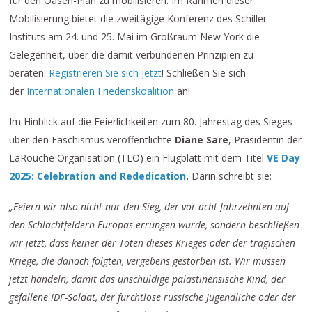
für den Oasen-Plan zu mobilisieren. Im Rahmen dieser
Mobilisierung bietet die zweitägige Konferenz des Schiller-
Instituts am 24. und 25. Mai im Großraum New York die
Gelegenheit, über die damit verbundenen Prinzipien zu
beraten.
Registrieren Sie sich jetzt
! Schließen Sie sich
der
Internationalen Friedenskoalition
an!
Im Hinblick auf die Feierlichkeiten zum 80. Jahrestag des Sieges
über den Faschismus veröffentlichte
Diane Sare
, Präsidentin der
LaRouche Organisation (TLO) ein Flugblatt mit dem Titel
VE Day
2025: Celebration and Rededication
.
Darin schreibt sie:
„Feiern wir also nicht nur den Sieg, der vor acht Jahrzehnten auf
den Schlachtfeldern Europas errungen wurde, sondern beschließen
wir jetzt, dass keiner der Toten dieses Krieges oder der tragischen
Kriege, die danach folgten, vergebens gestorben ist. Wir müssen
jetzt handeln, damit das unschuldige palästinensische Kind, der
gefallene IDF-Soldat, der furchtlose russische Jugendliche oder der