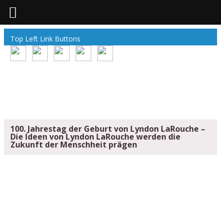
Top Left Link Buttons
100. Jahrestag der Geburt von Lyndon LaRouche –
Die Ideen von Lyndon LaRouche werden die
Zukunft der Menschheit prägen
100. JAHRESTAG DER GEBURT VON
LYNDON LAROUCHE – DIE IDEEN VON
LYNDON LAROUCHE WERDEN DIE