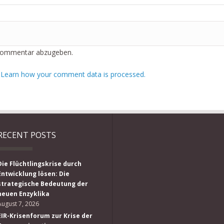
Kommentar abzugeben.
.
Learn how your comment data is processed.
RECENT POSTS
Die Flüchtlingskrise durch
Entwicklung lösen: Die
strategische Bedeutung der
neuen Enzyklika
August 7, 2026
EIR-Krisenforum zur Krise der