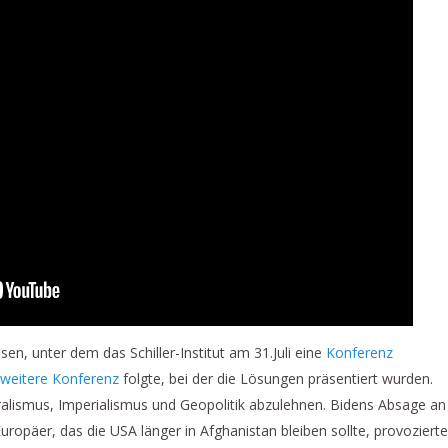
sen, unter dem das Schiller-Institut am 31.Juli eine
Konferenz
 weitere Konferenz
folgte, bei der die Lösungen präsentiert wurden.
ralismus, Imperialismus und Geopolitik abzulehnen. Bidens Absage an
ropäer, das die USA länger in Afghanistan bleiben sollte, provozierte