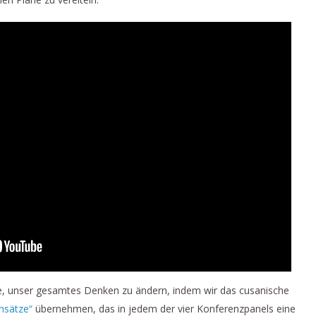
ie, unser gesamtes Denken zu ändern, indem wir das cusanische
nsätze“
übernehmen, das in jedem der vier Konferenzpanels eine