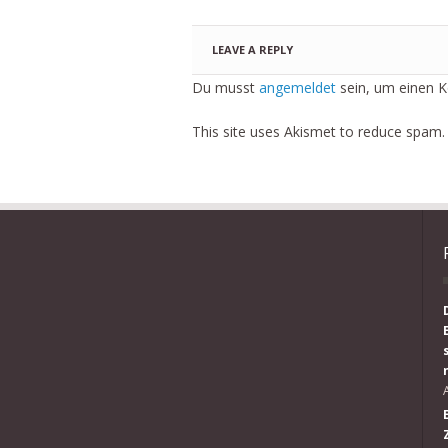
LEAVE A REPLY
Du musst
angemeldet
sein, um einen 
This site uses Akismet to reduce spam