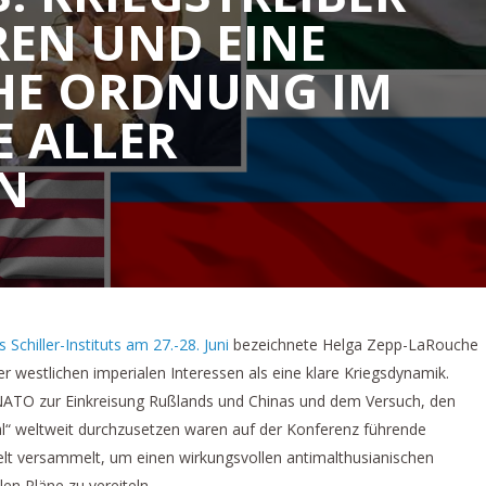
REN UND EINE
CHE ORDNUNG IM
E ALLER
N
 Schiller-Instituts am 27.-28. Juni
bezeichnete Helga Zepp-LaRouche
r westlichen imperialen Interessen als eine klare Kriegsdynamik.
r NATO zur Einkreisung Rußlands und Chinas und dem Versuch, den
“ weltweit durchzusetzen waren auf der Konferenz führende
Welt versammelt, um einen wirkungsvollen antimalthusianischen
en Pläne zu vereiteln.