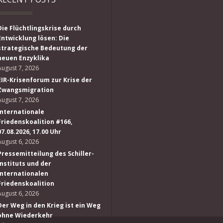
Die Flüchtlingskrise durch
Entwicklung lösen: Die
strategische Bedeutung der
neuen Enzyklika
August 7, 2026
EIR-Krisenforum zur Krise der
Zwangsmigration
August 7, 2026
Internationale
Friedenskoalition #166,
07.08.2026, 17.00 Uhr
August 6, 2026
Pressemitteilung des Schiller-
Instituts und der
Internationalen
Friedenskoalition
August 6, 2026
Der Weg in den Krieg ist ein Weg
ohne Wiederkehr