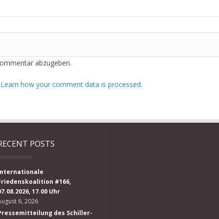
Kommentar abzugeben.
.
Learn how your comment data is processed.
RECENT POSTS
Internationale
Friedenskoalition #166,
07.08.2026, 17.00 Uhr
August 6, 2026
Pressemitteilung des Schiller-