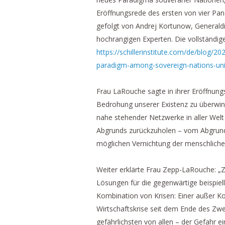
Eröffnungsrede des ersten von vier Pane
gefolgt von Andrej Kortunow, Generaldir
hochrangigen Experten. Die vollständi
https://schillerinstitute.com/de/blog
paradigm-among-sovereign-nations-un
Frau LaRouche sagte in ihrer Eröffnung
Bedrohung unserer Existenz zu überwin
nahe stehender Netzwerke in aller Wel
Abgrunds zurückzuholen – vom Abgrund 
möglichen Vernichtung der menschliche
Weiter erklärte Frau Zepp-LaRouche: „Zw
Lösungen für die gegenwärtige beispiell
Kombination von Krisen: Einer außer K
Wirtschaftskrise seit dem Ende des Zw
gefährlichsten von allen – der Gefahr ei