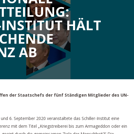
TTEILUNG:
-INSTITUT HÄLT
CHENDE
NZ AB
ffen der Staatschefs der fünf Ständigen Mitglieder des UN-
d 6. September 2020 veranstaltete das Schiller-Institut eine
ferenz mit dem Titel „Kriegstreiberei bis zum Armageddon oder ein
 geeint durch die gemeinsamen Ziele der Menschheit?“ Die