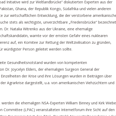
d Initiative wird zur Weltlandbrücke“ diskutierten Experten aus der
 Pakistan, Ghana, der Republik Kongo, Südafrika und vielen anderen
e zur wirtschaftlichen Entwicklung, die der verstorbene amerikanisch
 stets als wichtigste, unverzichtbare „Friedensbrücke“ bezeichne
n. Dr. Natalia Witrenko aus der Ukraine, eine ehemalige
haftskandidatin, warnte vor der ernsten Gefahr eines nuklearen
ferenz auf, ein Komitee zur Rettung der Weltzivilisation zu gründen,
r würdigster Person geleitet werden sollte.
eite Gesundheitsnotstand wurden von kompetenten
on Dr. Joycelyn Elders, der ehemaligen Surgeon General der
 Einzelheiten der Krise und ihre Lösungen wurden in Beiträgen über
der Agrarkrise dargestellt, u.a. von amerikanischen Viehzüchtern und
werden die ehemaligen NSA-Experten William Binney und Kirk Wiebe
n Committee (LPAC) veranstalteten Internetforum ihre Sicht auf den