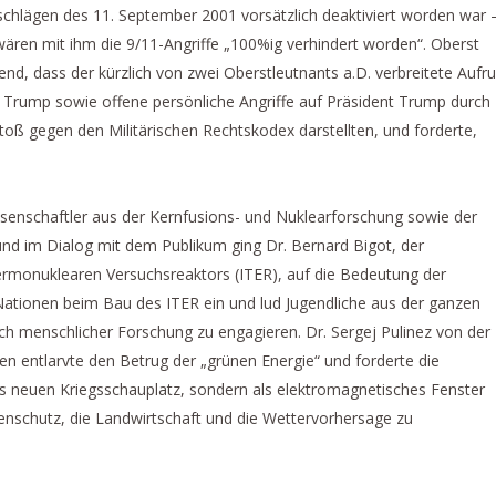
chlägen des 11. September 2001 vorsätzlich deaktiviert worden war 
ären mit ihm die 9/11-Angriffe „100%ig verhindert worden“. Oberst
end, dass der kürzlich von zwei Oberstleutnants a.D. verbreitete Aufru
 Trump sowie offene persönliche Angriffe auf Präsident Trump durch
toß gegen den Militärischen Rechtskodex darstellten, und forderte,
senschaftler aus der Kernfusions- und Nuklearforschung sowie der
nd im Dialog mit dem Publikum ging Dr. Bernard Bigot, der
ermonuklearen Versuchsreaktors (ITER), auf die Bedeutung der
ationen beim Bau des ITER ein und lud Jugendliche aus der ganzen
eich menschlicher Forschung zu engagieren. Dr. Sergej Pulinez von der
 entlarvte den Betrug der „grünen Energie“ und forderte die
ls neuen Kriegsschauplatz, sondern als elektromagnetisches Fenster
enschutz, die Landwirtschaft und die Wettervorhersage zu