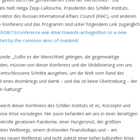
ls hielt Helga Zepp-LaRouche, Präsidentin des Schiller-Instituts,
ektor des Russian International Affairs Council (RIAC), und anderen
ge Konferenz und das Programm sind unter folgendem Link zugänglich
/2020/08/13/conference-war-drive-towards-armageddon-or-a-new-
ited-by-the-common-aims-of-mankind/
srede: „Sollte es der Menschheit gelingen, die gegenwärtige
den, müssen von dieser Konferenz und der Mobilisierung von uns
t entschlossene Schritte ausgehen, um die Welt vom Rand des
eines Atomkriegs und damit – und das ist keine Übertreibung – der
n Gattung!“
eck dieser Konferenz des Schiller-Instituts ist es, Konzepte und
ose Krise vorzulegen. Nie zuvor befanden wir uns in einer derartigen
ontrolle geratenen Pandemie, einer Hungersnot, der größten
eiten Weltkriegs, einem drohenden Finanzkollaps und – am
nes neuen Weltkriegs und nicht zuletzt einer tiefen kulturellen Krise.