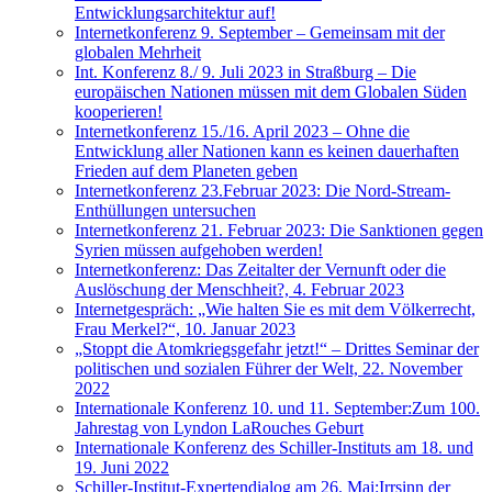
Entwicklungsarchitektur auf!
Internetkonferenz 9. September – Gemeinsam mit der
globalen Mehrheit
Int. Konferenz 8./ 9. Juli 2023 in Straßburg – Die
europäischen Nationen müssen mit dem Globalen Süden
kooperieren!
Internetkonferenz 15./16. April 2023 – Ohne die
Entwicklung aller Nationen kann es keinen dauerhaften
Frieden auf dem Planeten geben
Internetkonferenz 23.Februar 2023: Die Nord-Stream-
Enthüllungen untersuchen
Internetkonferenz 21. Februar 2023: Die Sanktionen gegen
Syrien müssen aufgehoben werden!
Internetkonferenz: Das Zeitalter der Vernunft oder die
Auslöschung der Menschheit?, 4. Februar 2023
Internetgespräch: „Wie halten Sie es mit dem Völkerrecht,
Frau Merkel?“, 10. Januar 2023
„Stoppt die Atomkriegsgefahr jetzt!“ – Drittes Seminar der
politischen und sozialen Führer der Welt, 22. November
2022
Internationale Konferenz 10. und 11. September:Zum 100.
Jahrestag von Lyndon LaRouches Geburt
Internationale Konferenz des Schiller-Instituts am 18. und
19. Juni 2022
Schiller-Institut-Expertendialog am 26. Mai:Irrsinn der