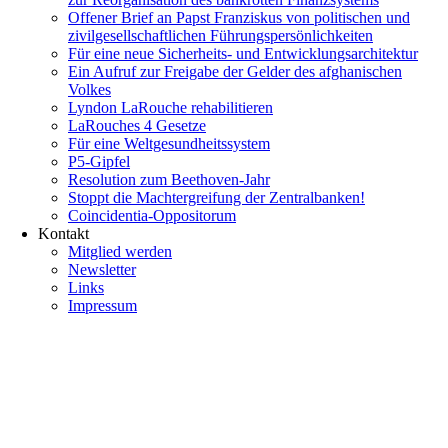
Offener Brief an Papst Franziskus von politischen und
zivilgesellschaftlichen Führungspersönlichkeiten
Für eine neue Sicherheits- und Entwicklungsarchitektur
Ein Aufruf zur Freigabe der Gelder des afghanischen
Volkes
Lyndon LaRouche rehabilitieren
LaRouches 4 Gesetze
Für eine Weltgesundheitssystem
P5-Gipfel
Resolution zum Beethoven-Jahr
Stoppt die Machtergreifung der Zentralbanken!
Coincidentia-Oppositorum
Kontakt
Mitglied werden
Newsletter
Links
Impressum