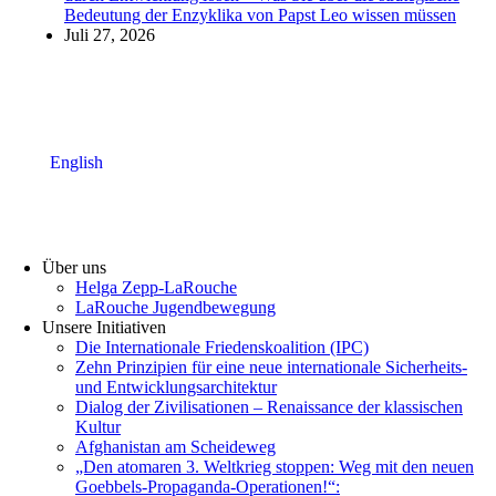
Bedeutung der Enzyklika von Papst Leo wissen müssen
Juli 27, 2026
English
Über uns
Helga Zepp-LaRouche
LaRouche Jugendbewegung
Unsere Initiativen
Die Internationale Friedenskoalition (IPC)
­Zehn Prinzipien für eine neue internationale Sicherheits-
und Entwicklungsarchitektur
Dialog der Zivilisationen – Renaissance der klassischen
Kultur
Afghanistan am Scheideweg
„Den atomaren 3. Weltkrieg stoppen: Weg mit den neuen
Goebbels-Propaganda-Operationen!“: