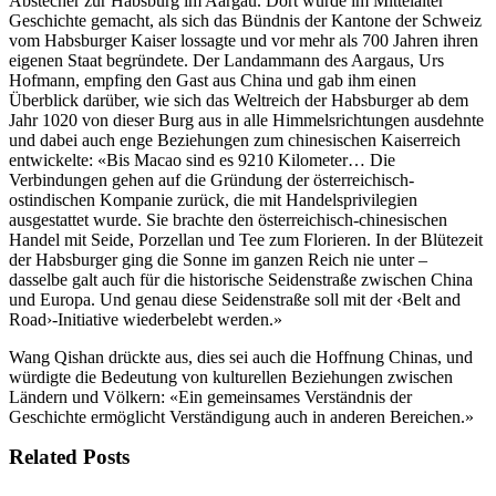
Abstecher zur Habsburg im Aargau. Dort wurde im Mittelalter
Geschichte gemacht, als sich das Bündnis der Kantone der Schweiz
vom Habsburger Kaiser lossagte und vor mehr als 700 Jahren ihren
eigenen Staat begründete. Der Landammann des Aargaus, Urs
Hofmann, empfing den Gast aus China und gab ihm einen
Überblick darüber, wie sich das Weltreich der Habsburger ab dem
Jahr 1020 von dieser Burg aus in alle Himmelsrichtungen ausdehnte
und dabei auch enge Beziehungen zum chinesischen Kaiserreich
entwickelte: «Bis Macao sind es 9210 Kilometer… Die
Verbindungen gehen auf die Gründung der österreichisch-
ostindischen Kompanie zurück, die mit Handelsprivilegien
ausgestattet wurde. Sie brachte den österreichisch-chinesischen
Handel mit Seide, Porzellan und Tee zum Florieren. In der Blütezeit
der Habsburger ging die Sonne im ganzen Reich nie unter –
dasselbe galt auch für die historische Seidenstraße zwischen China
und Europa. Und genau diese Seidenstraße soll mit der ‹Belt and
Road›-Initiative wiederbelebt werden.»
Wang Qishan drückte aus, dies sei auch die Hoffnung Chinas, und
würdigte die Bedeutung von kulturellen Beziehungen zwischen
Ländern und Völkern: «Ein gemeinsames Verständnis der
Geschichte ermöglicht Verständigung auch in anderen Bereichen.»
Related Posts