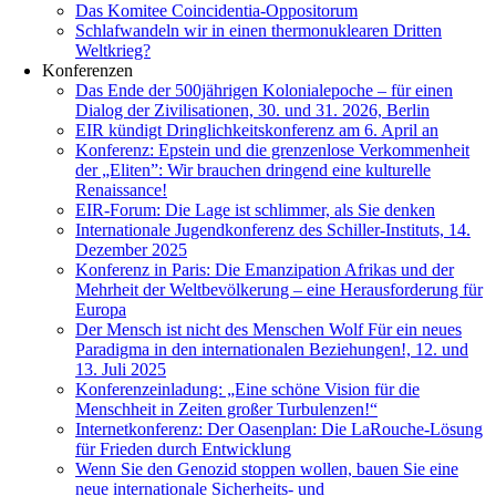
Das Komitee Coincidentia-Oppositorum
Schlafwandeln wir in einen thermonuklearen Dritten
Weltkrieg?
Konferenzen
Das Ende der 500jährigen Kolonialepoche – für einen
Dialog der Zivilisationen, 30. und 31. 2026, Berlin
EIR kündigt Dringlichkeitskonferenz am 6. April an
Konferenz: Epstein und die grenzenlose Verkommenheit
der „Eliten”: Wir brauchen dringend eine kulturelle
Renaissance!
EIR-Forum: Die Lage ist schlimmer, als Sie denken
Internationale Jugendkonferenz des Schiller-Instituts, 14.
Dezember 2025
Konferenz in Paris: Die Emanzipation Afrikas und der
Mehrheit der Weltbevölkerung – eine Herausforderung für
Europa
Der Mensch ist nicht des Menschen Wolf Für ein neues
Paradigma in den internationalen Beziehungen!, 12. und
13. Juli 2025
Konferenzeinladung: „Eine schöne Vision für die
Menschheit in Zeiten großer Turbulenzen!“
Internetkonferenz: Der Oasenplan: Die LaRouche-Lösung
für Frieden durch Entwicklung
Wenn Sie den Genozid stoppen wollen, bauen Sie eine
neue internationale Sicherheits- und