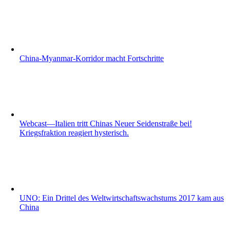
China-Myanmar-Korridor macht Fortschritte
Webcast—Italien tritt Chinas Neuer Seidenstraße bei!
Kriegsfraktion reagiert hysterisch.
UNO: Ein Drittel des Weltwirtschaftswachstums 2017 kam aus
China