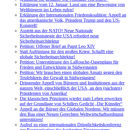
Erklärung vom 12. Januar: Lasst uns eine Bewegung von
Weltbürgern ins Leben rufen!
Erklärung der Internationalen Friedenskoalition: Appell an
das amerikanische Volk, Präsident Trump und den US-
Kongreß!
Austritt aus der NATO! Neue Nationale
Sicherheitsstrategie der USA erfordert neue
Sicherheitsarchitektur
Petition: Offener Brief an Papst Leo XIV
Statt Aufrüstung für den großen Krieg: Schafft eine
globale Sicherheitsarchitektur!
Petition: Unterstützung des LaRouche-Oasenplans für
Frieden und Entwicklung in Südwestasien
Petition: Wir brauchen einen globalen Ansatz gegen den
Teufelskreis der Gewalt in Südwestasien!
Dringender Appell von Bürgern und Institutionen aus der
ganzen Welt, einschließlich der USA, an den (nächsten)
Präsidenten von Amerika!
Die klassischen Prinzipien wieder zum Leben erwecken
auf der Grundlage von Schillers Gedicht „Die Künstler“
Appell an die Bürger des Globalen Nordens: Wir müssen
den Bau einer Neuen Gerechten Weltwirtschaftsordnung
unterstützen!
Aufruf zu einer internationalen Dringlichkeitskonferenz
zur Reorganisation des bankrotten Finanzsystems