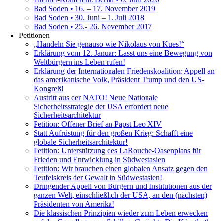
Bad Soden • 16. – 17. November 2019
Bad Soden • 30. Juni – 1. Juli 2018
Bad Soden • 25.- 26. November 2017
Petitionen
„Handeln Sie genauso wie Nikolaus von Kues!“
Erklärung vom 12. Januar: Lasst uns eine Bewegung von
Weltbürgern ins Leben rufen!
Erklärung der Internationalen Friedenskoalition: Appell an
das amerikanische Volk, Präsident Trump und den US-
Kongreß!
Austritt aus der NATO! Neue Nationale
Sicherheitsstrategie der USA erfordert neue
Sicherheitsarchitektur
Petition: Offener Brief an Papst Leo XIV
Statt Aufrüstung für den großen Krieg: Schafft eine
globale Sicherheitsarchitektur!
Petition: Unterstützung des LaRouche-Oasenplans für
Frieden und Entwicklung in Südwestasien
Petition: Wir brauchen einen globalen Ansatz gegen den
Teufelskreis der Gewalt in Südwestasien!
Dringender Appell von Bürgern und Institutionen aus der
ganzen Welt, einschließlich der USA, an den (nächsten)
Präsidenten von Amerika!
Die klassischen Prinzipien wieder zum Leben erwecken