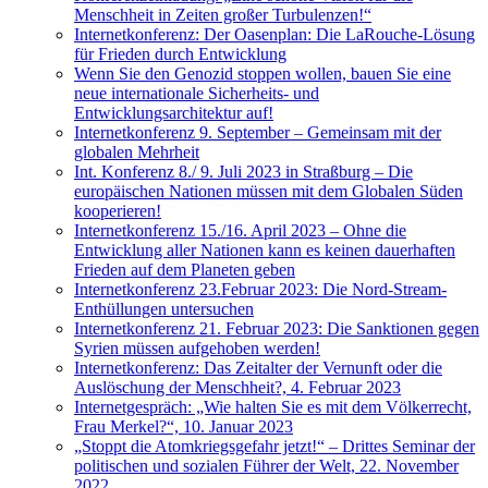
Menschheit in Zeiten großer Turbulenzen!“
Internetkonferenz: Der Oasenplan: Die LaRouche-Lösung
für Frieden durch Entwicklung
Wenn Sie den Genozid stoppen wollen, bauen Sie eine
neue internationale Sicherheits- und
Entwicklungsarchitektur auf!
Internetkonferenz 9. September – Gemeinsam mit der
globalen Mehrheit
Int. Konferenz 8./ 9. Juli 2023 in Straßburg – Die
europäischen Nationen müssen mit dem Globalen Süden
kooperieren!
Internetkonferenz 15./16. April 2023 – Ohne die
Entwicklung aller Nationen kann es keinen dauerhaften
Frieden auf dem Planeten geben
Internetkonferenz 23.Februar 2023: Die Nord-Stream-
Enthüllungen untersuchen
Internetkonferenz 21. Februar 2023: Die Sanktionen gegen
Syrien müssen aufgehoben werden!
Internetkonferenz: Das Zeitalter der Vernunft oder die
Auslöschung der Menschheit?, 4. Februar 2023
Internetgespräch: „Wie halten Sie es mit dem Völkerrecht,
Frau Merkel?“, 10. Januar 2023
„Stoppt die Atomkriegsgefahr jetzt!“ – Drittes Seminar der
politischen und sozialen Führer der Welt, 22. November
2022