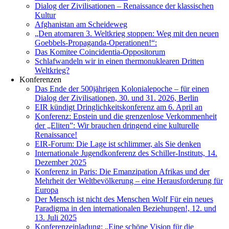
Dialog der Zivilisationen – Renaissance der klassischen
Kultur
Afghanistan am Scheideweg
„Den atomaren 3. Weltkrieg stoppen: Weg mit den neuen
Goebbels-Propaganda-Operationen!“:
Das Komitee Coincidentia-Oppositorum
Schlafwandeln wir in einen thermonuklearen Dritten
Weltkrieg?
Konferenzen
Das Ende der 500jährigen Kolonialepoche – für einen
Dialog der Zivilisationen, 30. und 31. 2026, Berlin
EIR kündigt Dringlichkeitskonferenz am 6. April an
Konferenz: Epstein und die grenzenlose Verkommenheit
der „Eliten”: Wir brauchen dringend eine kulturelle
Renaissance!
EIR-Forum: Die Lage ist schlimmer, als Sie denken
Internationale Jugendkonferenz des Schiller-Instituts, 14.
Dezember 2025
Konferenz in Paris: Die Emanzipation Afrikas und der
Mehrheit der Weltbevölkerung – eine Herausforderung für
Europa
Der Mensch ist nicht des Menschen Wolf Für ein neues
Paradigma in den internationalen Beziehungen!, 12. und
13. Juli 2025
Konferenzeinladung: „Eine schöne Vision für die