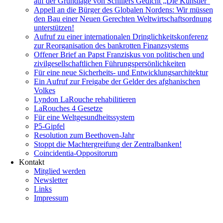
auf der Grundlage von Schillers Gedicht „Die Künstler“
Appell an die Bürger des Globalen Nordens: Wir müssen
den Bau einer Neuen Gerechten Weltwirtschaftsordnung
unterstützen!
Aufruf zu einer internationalen Dringlichkeitskonferenz
zur Reorganisation des bankrotten Finanzsystems
Offener Brief an Papst Franziskus von politischen und
zivilgesellschaftlichen Führungspersönlichkeiten
Für eine neue Sicherheits- und Entwicklungsarchitektur
Ein Aufruf zur Freigabe der Gelder des afghanischen
Volkes
Lyndon LaRouche rehabilitieren
LaRouches 4 Gesetze
Für eine Weltgesundheitssystem
P5-Gipfel
Resolution zum Beethoven-Jahr
Stoppt die Machtergreifung der Zentralbanken!
Coincidentia-Oppositorum
Kontakt
Mitglied werden
Newsletter
Links
Impressum