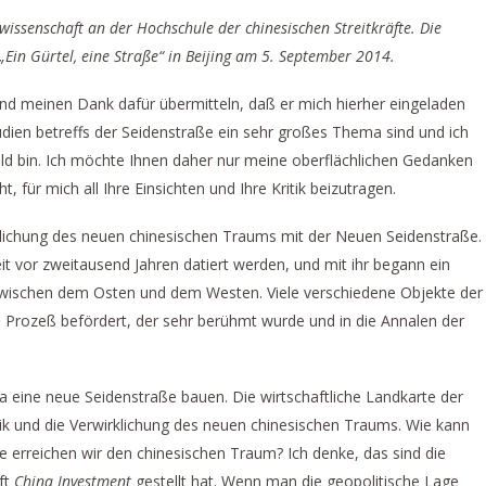
rwissenschaft an der Hochschule der chinesischen Streitkräfte. Die
 „Ein Gürtel, eine Straße“ in Beijing am 5. September 2014.
d meinen Dank dafür übermitteln, daß er mich hierher eingeladen
udien betreffs der Seidenstraße ein sehr großes Thema sind und ich
eld bin. Ich möchte Ihnen daher nur meine oberflächlichen Gedanken
t, für mich all Ihre Einsichten und Ihre Kritik beizutragen.
lichung des neuen chinesischen Traums mit der Neuen Seidenstraße.
it vor zweitausend Jahren datiert werden, und mit ihr begann ein
g zwischen dem Osten und dem Westen. Viele verschiedene Objekte der
 Prozeß befördert, der sehr berühmt wurde und in die Annalen der
a eine neue Seidenstraße bauen. Die wirtschaftliche Landkarte der
ik und die Verwirklichung des neuen chinesischen Traums. Wie kann
e erreichen wir den chinesischen Traum? Ich denke, das sind die
ift
China Investment
gestellt hat. Wenn man die geopolitische Lage