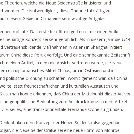
se Theorien, welche die Neue Seidenstraße kritisieren und
rt werden. Die Notwendigkeit, diese Theorie tatkräftig zu
n auf diesem Gebiet in China eine sehr wichtige Aufgabe.
ennen möchte. Das erste betrifft einige Leute, die einen Artikel
es neuartige Konzept sei sehr gefährlich. Als in diesem Jahr die
CICA
-
nd Vertrauensbildende Maßnahmen in Asien) in Shanghai initiiert
um China diese Politik verfolgt. Und eine sehr bekannte Zeitschrift
lichte einen Artikel, in dem die Ansicht vertreten wurde, die Neue
ern ein diplomatisches Mittel Chinas, um in Ostasien und in
 und politische Ordnung zu schaffen, womit gemeint war, daß China
ollte, statt freundschaftlichen und kulturellen Austausch und
ß es, man könne erkennen, daß China der Mittelpunkt dieser Art von
eine geopolitische Bedeutung zum Ausdruck käme. In dem Artikel
iel sei es, eine transkontinentale Freihandelszone zu gründen.
he Denkfabriken dem Konzept der Neuen Seidenstraße gegenüber
n sogar, die Neue Seidenstraße sei eine neue Form von Monroe-