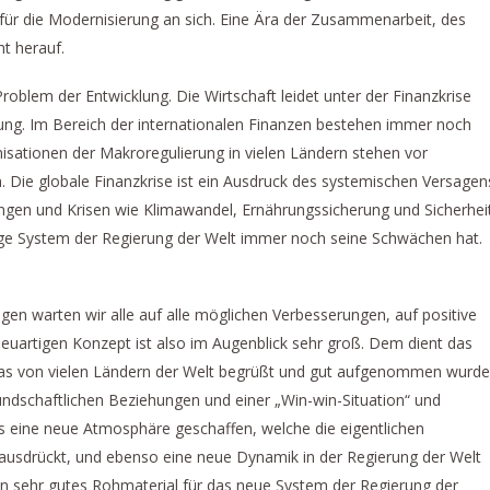
für die Modernisierung an sich. Eine Ära der Zusammenarbeit, des
ht herauf.
blem der Entwicklung. Die Wirtschaft leidet unter der Finanzkrise
ung. Im Bereich der internationalen Finanzen bestehen immer noch
ganisationen der Makroregulierung in vielen Ländern stehen vor
 Die globale Finanzkrise ist ein Ausdruck des systemischen Versagen
gen und Krisen wie Klimawandel, Ernährungssicherung und Sicherhei
ige System der Regierung der Welt immer noch seine Schwächen hat.
gen warten wir alle auf alle möglichen Verbesserungen, auf positive
uartigen Konzept ist also im Augenblick sehr groß. Dem dient das
 das von vielen Ländern der Welt begrüßt und gut aufgenommen wurde
undschaftlichen Beziehungen und einer „Win-win-Situation“ und
 eine neue Atmosphäre geschaffen, welche die eigentlichen
ausdrückt, und ebenso eine neue Dynamik in der Regierung der Welt
gen sehr gutes Rohmaterial für das neue System der Regierung der