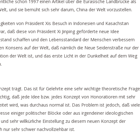
tliche schon 1997 einen Artikel über die Eurasische Landbrücke als
elt, und sie bemüht sich sehr darum, China der Welt vorzustellen.
uigkeiten von Präsident Xis Besuch in Indonesien und Kasachstan
war, daß diese von Präsident Xi Jinping geförderte neue Idee
ohlstand schaffen und den Lebensstandard der Menschen verbessern
en Konsens auf der Welt, daß nämlich die Neue Seidenstraße nur der
ration der Welt ist, und das erste Licht in der Dunkelheit auf dem Weg
.
nzept trägt. Das ist für Gelehrte eine sehr wichtige theoretische Frage
ichtig, daß jede Idee bzw. jedes Konzept von Honoratioren mit sehr
et wird, was durchaus normal ist. Das Problem ist jedoch, daß viele
e einiger politischer Blöcke oder aus irgendeiner ideologischen
 und sehr willkürliche Einstellung zu diesem neuen Konzept der
h nur sehr schwer nachvollziehbar ist.