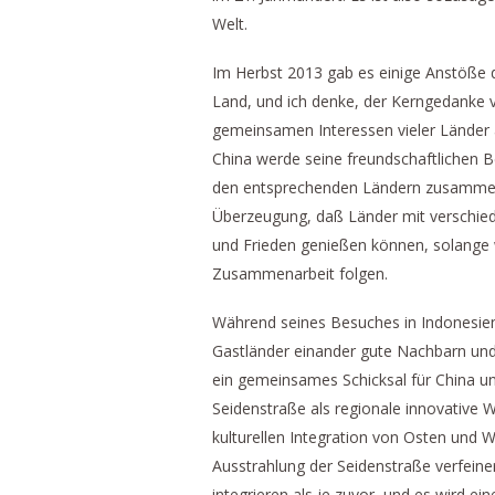
Welt.
Im Herbst 2013 gab es einige Anstöße 
Land, und ich denke, der Kerngedanke vo
gemeinsamen Interessen vieler Länder an
China werde seine freundschaftlichen B
den entsprechenden Ländern zusammenarb
Überzeugung, daß Länder mit verschie
und Frieden genießen können, solange w
Zusammenarbeit folgen.
Während seines Besuches in Indonesien s
Gastländer einander gute Nachbarn und
ein gemeinsames Schicksal für China u
Seidenstraße als regionale innovative W
kulturellen Integration von Osten und 
Ausstrahlung der Seidenstraße verfeine
integrieren als je zuvor, und es wird e