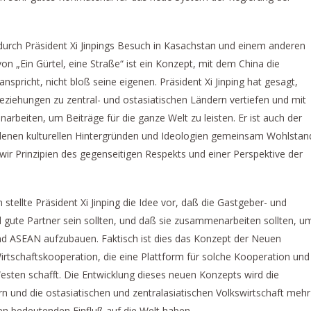
durch Präsident Xi Jinpings Besuch in Kasachstan und einem anderen
n „Ein Gürtel, eine Straße“ ist ein Konzept, mit dem China die
spricht, nicht bloß seine eigenen. Präsident Xi Jinping hat gesagt,
eziehungen zu zentral- und ostasiatischen Ländern vertiefen und mit
eiten, um Beiträge für die ganze Welt zu leisten. Er ist auch der
denen kulturellen Hintergründen und Ideologien gemeinsam Wohlstan
ir Prinzipien des gegenseitigen Respekts und einer Perspektive der
tellte Präsident Xi Jinping die Idee vor, daß die Gastgeber- und
 gute Partner sein sollten, und daß sie zusammenarbeiten sollten, u
nd ASEAN aufzubauen. Faktisch ist dies das Konzept der Neuen
irtschaftskooperation, die eine Plattform für solche Kooperation und
Westen schafft. Die Entwicklung dieses neuen Konzepts wird die
rn und die ostasiatischen und zentralasiatischen Volkswirtschaft mehr
inen bedeutenden Einfluß auf die Welt haben.