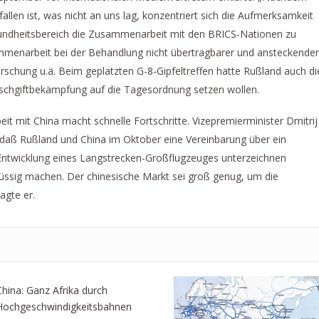
llen ist, was nicht an uns lag, konzentriert sich die Aufmerksamkeit
undheitsbereich die Zusammenarbeit mit den BRICS-Nationen zu
ammenarbeit bei der Behandlung nicht übertragbarer und ansteckender
orschung u.ä. Beim geplatzten G-8-Gipfeltreffen hatte Rußland auch di
schgiftbekämpfung auf die Tagesordnung setzen wollen.
t mit China macht schnelle Fortschritte. Vizepremierminister Dmitrij
daß Rußland und China im Oktober eine Vereinbarung über ein
Entwicklung eines Langstrecken-Großflugzeuges unterzeichnen
lüssig machen. Der chinesische Markt sei groß genug, um die
agte er.
China: Ganz Afrika durch
Hochgeschwindigkeitsbahnen