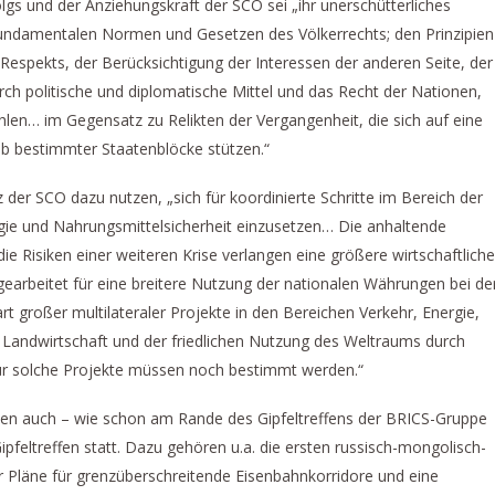
gs und der Anziehungskraft der SCO sei „ihr unerschütterliches
undamentalen Normen und Gesetzen des Völkerrechts; den Prinzipien
 Respekts, der Berücksichtigung der Interessen der anderen Seite, der
ch politische und diplomatische Mittel und das Recht der Nationen,
hlen… im Gegensatz zu Relikten der Vergangenheit, die sich auf eine
alb bestimmter Staatenblöcke stützen.“
r SCO dazu nutzen, „sich für koordinierte Schritte im Bereich der
rgie und Nahrungsmittelsicherheit einzusetzen… Die anhaltende
 die Risiken einer weiteren Krise verlangen eine größere wirtschaftliche
arbeitet für eine breitere Nutzung der nationalen Währungen bei de
rt großer multilateraler Projekte in den Bereichen Verkehr, Energie,
 Landwirtschaft und der friedlichen Nutzung des Weltraums durch
r solche Projekte müssen noch bestimmt werden.“
en auch – wie schon am Rande des Gipfeltreffens der BRICS-Gruppe
 Gipfeltreffen statt. Dazu gehören u.a. die ersten russisch-mongolisch-
 Pläne für grenzüberschreitende Eisenbahnkorridore und eine