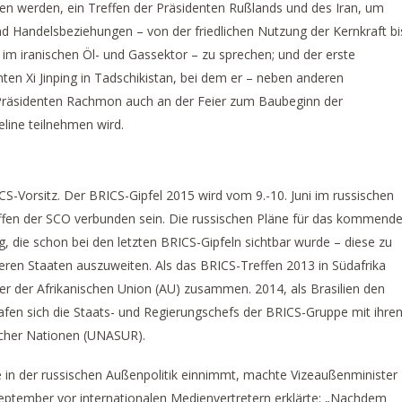
n werden, ein Treffen der Präsidenten Rußlands und des Iran, um
nd Handelsbeziehungen – von der friedlichen Nutzung der Kernkraft bi
 im iranischen Öl- und Gassektor – zu sprechen; und der erste
ten Xi Jinping in Tadschikistan, bei dem er – neben anderen
Präsidenten Rachmon auch an der Feier zum Baubeginn der
eline teilnehmen wird.
-Vorsitz. Der BRICS-Gipfel 2015 wird vom 9.-10. Juni im russischen
effen der SCO verbunden sein. Die russischen Pläne für das kommend
, die schon bei den letzten BRICS-Gipfeln sichtbar wurde – diese zu
ren Staaten auszuweiten. Als das BRICS-Treffen 2013 in Südafrika
der der Afrikanischen Union (AU) zusammen. 2014, als Brasilien den
fen sich die Staats- und Regierungschefs der BRICS-Gruppe mit ihre
cher Nationen (UNASUR).
 in der russischen Außenpolitik einnimmt, machte Vizeaußenminister
September vor internationalen Medienvertretern erklärte: „Nachdem