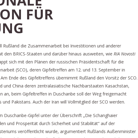
NALE K
N FÜR E
NG
will Rußland die Zusammenarbeit bei Investitionen und anderer
mit den BRICS-Staaten und darüber hinaus ausweiten, wie
RIA Novosti
ppt sich mit den Plänen der russischen Präsidentschaft für die
arbeit (SCO), deren Gipfeltreffen am 12. und 13. September in
. Am Ende des Gipfeltreffens übernimmt Rußland den Vorsitz der SCO.
 und China deren zentralasiatische Nachbarstaaten Kasachstan,
an an, beim Gipfeltreffen in Duschanbe soll der Weg freigemacht
s und Pakistans. Auch der Iran will Vollmitglied der SCO werden.
dem Duschanbe-Gipfel unter der Überschrift „Die Schanghaier
n und Prosperität durch Sicherheit und Stabilität“ auf der
steriums veröffentlicht wurde, argumentiert Rußlands Außenminister