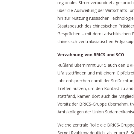
regionales Stromverbundnetz gesproche
über die Ausweitung der Wirtschafts- u
hin zur Nutzung russischer Technologie
Staatsbesuch des chinesischen Präsiden
Gesprächen – mit dem tadschikischen 
chinesisch-zentralasiatischen Erdgaspip
Verzahnung von BRICS und SCO
Rußland übernimmt 2015 auch den BRICS
Ufa stattfinden und mit einem Gipfeltr
Jahr entsprechen damit der Stoßrichtung
Treffen nutzen, um den Kontakt zu ande
stattfand, kamen dort auch die Mitglie
Vorsitz der BRICS-Gruppe übernahm, tra
Amtskollegen der Union Südamerikanis
Welche zentrale Rolle die BRICS-Gruppe
Sergej Ryabkow deutlich, als er am 8. 