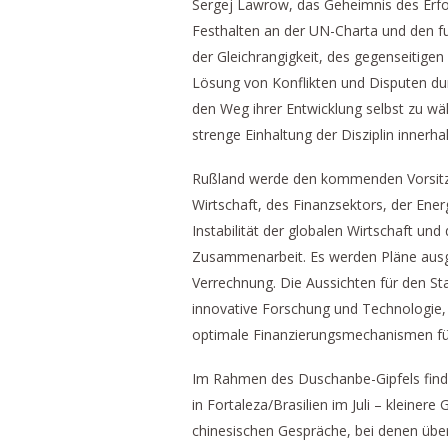
Sergej Lawrow, das Geheimnis des Erfol
Festhalten an der UN-Charta und den f
der Gleichrangigkeit, des gegenseitigen
Lösung von Konflikten und Disputen dur
den Weg ihrer Entwicklung selbst zu wä
strenge Einhaltung der Disziplin innerh
Rußland werde den kommenden Vorsitz de
Wirtschaft, des Finanzsektors, der Ene
Instabilität der globalen Wirtschaft und
Zusammenarbeit. Es werden Pläne ausge
Verrechnung. Die Aussichten für den Sta
innovative Forschung und Technologie,
optimale Finanzierungsmechanismen fü
Im Rahmen des Duschanbe-Gipfels find
in Fortaleza/Brasilien im Juli – kleinere
chinesischen Gespräche, bei denen über