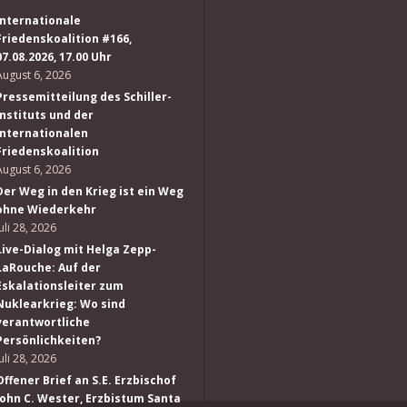
Internationale
Friedenskoalition #166,
07.08.2026, 17.00 Uhr
August 6, 2026
Pressemitteilung des Schiller-
Instituts und der
Internationalen
Friedenskoalition
August 6, 2026
Der Weg in den Krieg ist ein Weg
ohne Wiederkehr
Juli 28, 2026
Live-Dialog mit Helga Zepp-
LaRouche: Auf der
Eskalationsleiter zum
Nuklearkrieg: Wo sind
verantwortliche
Persönlichkeiten?
Juli 28, 2026
Offener Brief an S.E. Erzbischof
John C. Wester, Erzbistum Santa