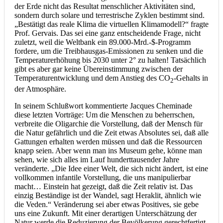
der Erde nicht das Resultat menschlicher Aktivitäten sind,
sondern durch solare und terrestrische Zyklen bestimmt sind.
„Bestätigt das reale Klima die virtuellen Klimamodell?“ fragte
Prof. Gervais. Das sei eine ganz entscheidende Frage, nicht
zuletzt, weil die Weltbank ein 89.000-Mrd.-$-Programm
fordere, um die Treibhausgas-Emissionen zu senken und die
Temperaturerhöhung bis 2030 unter 2° zu halten! Tatsächlich
gibt es aber gar keine Übereinstimmung zwischen der
Temperaturentwicklung und dem Anstieg des CO
-Gehalts in
2
der Atmosphäre.
In seinem Schlußwort kommentierte Jacques Cheminade
diese letzten Vorträge: Um die Menschen zu beherrschen,
verbreite die Oligarchie die Vorstellung, daß der Mensch für
die Natur gefährlich und die Zeit etwas Absolutes sei, daß alle
Gattungen erhalten werden müssen und daß die Ressourcen
knapp seien. Aber wenn man ins Museum gehe, könne man
sehen, wie sich alles im Lauf hunderttausender Jahre
veränderte. „Die Idee einer Welt, die sich nicht ändert, ist eine
vollkommen infantile Vorstellung, die uns manipulierbar
macht… Einstein hat gezeigt, daß die Zeit relativ ist. Das
einzig Beständige ist der Wandel, sagt Heraklit, ähnlich wie
die Veden.“ Veränderung sei aber etwas Positives, sie gebe
uns eine Zukunft. Mit einer derartigen Unterschätzung der
Natur werde die Reduzierung der Bevölkerung gerechtfertigt.