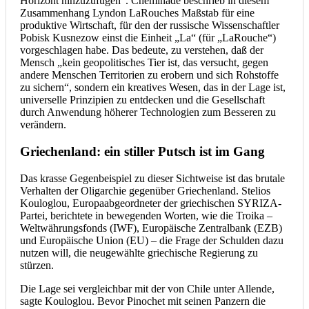
Horizont hinzuzufügen“. Cheminade beschrieb in diesem
Zusammenhang Lyndon LaRouches Maßstab für eine
produktive Wirtschaft, für den der russische Wissenschaftler
Pobisk Kusnezow einst die Einheit „La“ (für „LaRouche“)
vorgeschlagen habe. Das bedeute, zu verstehen, daß der
Mensch „kein geopolitisches Tier ist, das versucht, gegen
andere Menschen Territorien zu erobern und sich Rohstoffe
zu sichern“, sondern ein kreatives Wesen, das in der Lage ist,
universelle Prinzipien zu entdecken und die Gesellschaft
durch Anwendung höherer Technologien zum Besseren zu
verändern.
Griechenland: ein stiller Putsch ist im Gang
Das krasse Gegenbeispiel zu dieser Sichtweise ist das brutale
Verhalten der Oligarchie gegenüber Griechenland. Stelios
Kouloglou, Europaabgeordneter der griechischen SYRIZA-
Partei, berichtete in bewegenden Worten, wie die Troika –
Weltwährungsfonds (IWF), Europäische Zentralbank (EZB)
und Europäische Union (EU) – die Frage der Schulden dazu
nutzen will, die neugewählte griechische Regierung zu
stürzen.
Die Lage sei vergleichbar mit der von Chile unter Allende,
sagte Kouloglou. Bevor Pinochet mit seinen Panzern die