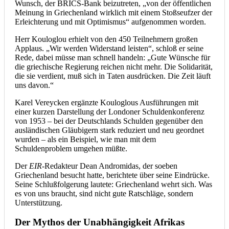
Wunsch, der BRICS-Bank beizutreten, „von der öffentlichen
Meinung in Griechenland wirklich mit einem Stoßseufzer der
Erleichterung und mit Optimismus“ aufgenommen worden.
Herr Kouloglou erhielt von den 450 Teilnehmern großen
Applaus. „Wir werden Widerstand leisten“, schloß er seine
Rede, dabei müsse man schnell handeln: „Gute Wünsche für
die griechische Regierung reichen nicht mehr. Die Solidarität,
die sie verdient, muß sich in Taten ausdrücken. Die Zeit läuft
uns davon.“
Karel Vereycken ergänzte Kouloglous Ausführungen mit
einer kurzen Darstellung der Londoner Schuldenkonferenz
von 1953 – bei der Deutschlands Schulden gegenüber den
ausländischen Gläubigern stark reduziert und neu geordnet
wurden – als ein Beispiel, wie man mit dem
Schuldenproblem umgehen müßte.
Der
EIR
-Redakteur Dean Andromidas, der soeben
Griechenland besucht hatte, berichtete über seine Eindrücke.
Seine Schlußfolgerung lautete: Griechenland wehrt sich. Was
es von uns braucht, sind nicht gute Ratschläge, sondern
Unterstützung.
Der Mythos der Unabhängigkeit Afrikas