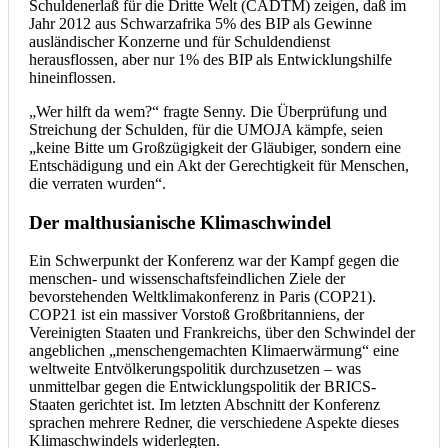
Schuldenerlaß für die Dritte Welt (CADTM) zeigen, daß im
Jahr 2012 aus Schwarzafrika 5% des BIP als Gewinne
ausländischer Konzerne und für Schuldendienst
herausflossen, aber nur 1% des BIP als Entwicklungshilfe
hineinflossen.
„Wer hilft da wem?“ fragte Senny. Die Überprüfung und
Streichung der Schulden, für die UMOJA kämpfe, seien
„keine Bitte um Großzügigkeit der Gläubiger, sondern eine
Entschädigung und ein Akt der Gerechtigkeit für Menschen,
die verraten wurden“.
Der malthusianische Klimaschwindel
Ein Schwerpunkt der Konferenz war der Kampf gegen die
menschen- und wissenschaftsfeindlichen Ziele der
bevorstehenden Weltklimakonferenz in Paris (COP21).
COP21 ist ein massiver Vorstoß Großbritanniens, der
Vereinigten Staaten und Frankreichs, über den Schwindel der
angeblichen „menschengemachten Klimaerwärmung“ eine
weltweite Entvölkerungspolitik durchzusetzen – was
unmittelbar gegen die Entwicklungspolitik der BRICS-
Staaten gerichtet ist. Im letzten Abschnitt der Konferenz
sprachen mehrere Redner, die verschiedene Aspekte dieses
Klimaschwindels widerlegten.