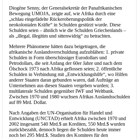
Diogène Senny, der Generalsekretär der Panafrikanischen
Bewegung UMOJA, zeigte auf, wie Afrika durch eine
„schlau eingefädelte Rückeroberungspolitik der
neokolonialen Kräfte“ in Schulden gestürzt wurde. Diese
Schulden seien – ähnlich wie die Schulden Griechenlands –
als „illegal, illegitim und sittenwidrig“ zu betrachten.
Mehrere Phänomene hätten dazu beigetragen, die
afrikanische Auslandsverschuldung aufzublähen: 1. private
Schulden in Form überschüssiger Eurodollars und
Petrodollars, die seit Anfang der 60er Jahre und nach dem
Ölschock 1973 nach Afrika geflossen seien; 2. öffentliche
Schulden in Verbindung mit „Entwicklungshilfe“, wo Hilfen
anderer Staaten daran gebunden waren, daß Aufträge an
Unternehmen aus diesen Staaten vergeben wurden; 3.
multilaterale Schulden gegenüber IWF und Weltbank.
Zwischen 1970 und 1980 wuchsen Afrikas Auslandsschulden
auf 89 Mrd. Dollar.
Nach Angaben der UN-Organisation für Handel und
Entwicklung (UNCTAD) erhielt Afrika zwischen 1970 und
2002 insgesamt 540 Mrd.$ an Krediten, 550 Mrd.$ wurden
zurückbezahlt, dennoch liegen die Schulden heute immer
noch bei 295 Mrd.$. Studien des Komitees für den