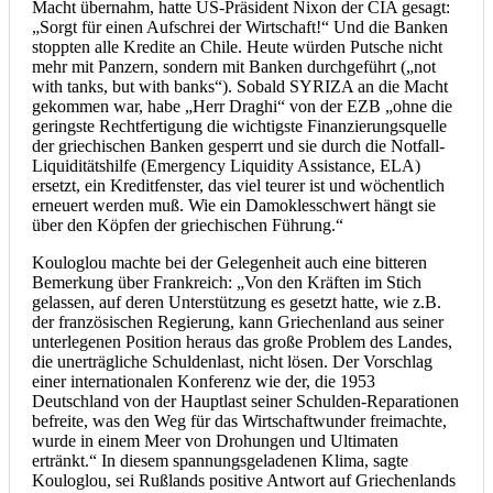
Macht übernahm, hatte US-Präsident Nixon der CIA gesagt:
„Sorgt für einen Aufschrei der Wirtschaft!“ Und die Banken
stoppten alle Kredite an Chile. Heute würden Putsche nicht
mehr mit Panzern, sondern mit Banken durchgeführt („not
with tanks, but with banks“). Sobald SYRIZA an die Macht
gekommen war, habe „Herr Draghi“ von der EZB „ohne die
geringste Rechtfertigung die wichtigste Finanzierungsquelle
der griechischen Banken gesperrt und sie durch die Notfall-
Liquiditätshilfe (Emergency Liquidity Assistance, ELA)
ersetzt, ein Kreditfenster, das viel teurer ist und wöchentlich
erneuert werden muß. Wie ein Damoklesschwert hängt sie
über den Köpfen der griechischen Führung.“
Kouloglou machte bei der Gelegenheit auch eine bitteren
Bemerkung über Frankreich: „Von den Kräften im Stich
gelassen, auf deren Unterstützung es gesetzt hatte, wie z.B.
der französischen Regierung, kann Griechenland aus seiner
unterlegenen Position heraus das große Problem des Landes,
die unerträgliche Schuldenlast, nicht lösen. Der Vorschlag
einer internationalen Konferenz wie der, die 1953
Deutschland von der Hauptlast seiner Schulden-Reparationen
befreite, was den Weg für das Wirtschaftwunder freimachte,
wurde in einem Meer von Drohungen und Ultimaten
ertränkt.“ In diesem spannungsgeladenen Klima, sagte
Kouloglou, sei Rußlands positive Antwort auf Griechenlands