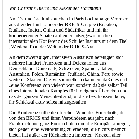
Von Christine Bierre und Alexander Hartmann
Am 13. und 14. Juni sprachen in Paris hochrangige Vertreter
aus drei der fünf Länder der BRICS-Gruppe (Brasilien,
Rußland, Indien, China und Südafrika) und mit ihr
kooperierender Staaten auf einer außergewöhnlichen
internationalen Konferenz des Schiller-Instituts mit dem Titel
„Wiederaufbau der Welt in der BRICS-Ära“.
An dem zweitägigen, intensiven Austausch beteiligten sich
mehrere hundert Franzosen und Delegationen aus
Deutschland, Dänemark, Schweden, Spanien, Italien,
Australien, Polen, Rumänien, Rußland, China, Peru sowie
weiteren Staaten. Die Versammelten erkannten, daß dies nicht
„eine Konferenz von vielen“ war, sondern daß sie selbst Teil
eines internationalen Kampfes für ihr eigenes Überleben und
das der ganzen Menschheit sind, und sie beschlossen daher,
ihr Schicksal aktiv selbst mitzugestalten.
Die Konferenz sollte den frischen Wind des Fortschritts, der
von den BRICS und ihren Verbündeten ausgeht, nach
Frankreich und ganz Europa holen und die Europäer anregen,
sich gegen eine Weltordnung zu erheben, die nichts mehr zu
bieten hat außer der Rückkehr zu Imperien, Kriegen aller