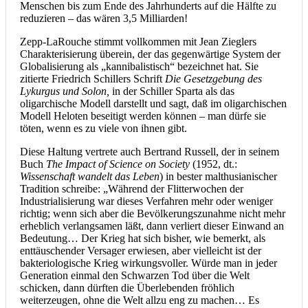
Menschen bis zum Ende des Jahrhunderts auf die Hälfte zu
reduzieren – das wären 3,5 Milliarden!
Zepp-LaRouche stimmt vollkommen mit Jean Zieglers
Charakterisierung überein, der das gegenwärtige System der
Globalisierung als „kannibalistisch“ bezeichnet hat. Sie
zitierte Friedrich Schillers Schrift
Die Gesetzgebung des
Lykurgus und Solon,
in der Schiller Sparta als das
oligarchische Modell darstellt und sagt, daß im oligarchischen
Modell Heloten beseitigt werden können – man dürfe sie
töten, wenn es zu viele von ihnen gibt.
Diese Haltung vertrete auch Bertrand Russell, der in seinem
Buch
The Impact of Science on Society
(1952, dt.:
Wissenschaft wandelt das Leben
) in bester malthusianischer
Tradition schreibe: „Während der Flitterwochen der
Industrialisierung war dieses Verfahren mehr oder weniger
richtig; wenn sich aber die Bevölkerungszunahme nicht mehr
erheblich verlangsamen läßt, dann verliert dieser Einwand an
Bedeutung… Der Krieg hat sich bisher, wie bemerkt, als
enttäuschender Versager erwiesen, aber vielleicht ist der
bakteriologische Krieg wirkungsvoller. Würde man in jeder
Generation einmal den Schwarzen Tod über die Welt
schicken, dann dürften die Überlebenden fröhlich
weiterzeugen, ohne die Welt allzu eng zu machen… Es