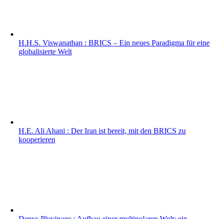
H.H.S. Viswanathan : BRICS – Ein neues Paradigma für eine
globalisierte Welt
H.E. Ali Ahani : Der Iran ist bereit, mit den BRICS zu
kooperieren
Denys Pluvinage : Aufbau einer multipolaren Welt: ein