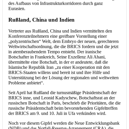
des Aufbaus von Infrastrukturkorridoren durch ganz
Eurasien.
Rußland, China und Indien
Vertreter aus Rußland, China und Indien vermittelten den
Konferenzteilnehmern eine greifbare Vorstellung einer
„polyzentrischen“ Welt, dem Embryo der neuen, gerechteren
Weltwirtschaftsordnung, die die BRICS fordern und die jetzt
in atemberaubendem Tempo entsteht. Der iranische
Botschafter in Frankreich, Seine Exzellenz Ali Ahani,
übermittelte eine Botschaft, in der er andeutete, daß die
Islamische Republik Iran „zu einer Kooperation mit den
BRICS-Staaten willens und bereit ist und ihre Hilfe und
Unterstützung bei der Lösung der regionalen und weltweiten
Probleme anbietet“.
Seit April hat Rußland die turnusmäßige Präsidentschaft der
BRICS inne, und Leonid Kadyschew, Botschaftsrat an der
russischen Botschaft in Paris, beschrieb die Prioritäten, die die
russische Präsidentschaft beim bevorstehenden Gipfeltreffen
der BRICS am 9. und 10. Juli in Ufa verkünden wird.
Noch vor diesem Gipfel werden die Neue Entwicklungsbank
(NDB) und das Notfall-Reserve-Arrangement (CRA), die