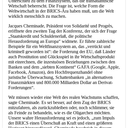
Unterschied zu dem Finanzsystem, das die transatlantische
Wirtschaft beherrscht. Die Frage ist, welche Form die
Weltwirtschaft in der BRICS-Ära haben muß, um die Welt
wirklich menschlich zu machen.
Jacques Cheminade, Präsident von Solidarité und Progrès,
eröffnete den zweiten Tag der Konferenz, der sich der Frage
„Staatskredit und Schuldenerlaß, die politische
Herausforderung an Europa“ widmete. Er führte zahlreiche
Beispiele für ein Weltfinanzsystem an, das „verrückt und
kriminell geworden ist“: die Forderung der EU, daß Länder
auch Prostitution und Glücksspiel in ihr Wirtschaftsprodukt
mit einrechnen, die inzestuösen Beziehungen zwischen den
Banken und dem „siebten Kontinent“ GAFA (Google, Apple,
Facebook, Amazon), den Hochfrequenzhandel ohne
juristische Überwachung, Schattenbanken „in alternativen
Finanzmärkten und 800.000 Milliarden Dollar an Derivat-
Forderungen“.
Wir müssen wieder eine Welt des realen Wachstums schaffen,
sagte Cheminade. Es sei besser, auf dem Zug der BRICS
mitzufahren, als zurückzubleiben oder, noch schlimmer, sie
als Feinde zu behandeln, wie es die Oligarchen möchten.
Unsere wahre Herausforderung sei es jedoch, „zum Impuls
der BRICS einen Überschuß an Kraft und einen größeren