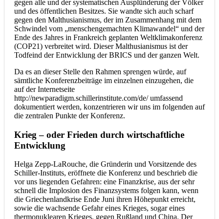
gegen alle und der systematischen Ausplünderung der Völker
und des öffentlichen Besitzes. Sie wandte sich auch scharf
gegen den Malthusianismus, der im Zusammenhang mit dem
Schwindel vom „menschengemachten Klimawandel“ und der
Ende des Jahres in Frankreich geplanten Weltklimakonferenz
(COP21) verbreitet wird. Dieser Malthusianismus ist der
Todfeind der Entwicklung der BRICS und der ganzen Welt.
Da es an dieser Stelle den Rahmen sprengen würde, auf
sämtliche Konferenzbeiträge im einzelnen einzugehen, die
auf der Internetseite
http://newparadigm.schillerinstitute.com/de/ umfassend
dokumentiert werden, konzentrieren wir uns im folgenden auf
die zentralen Punkte der Konferenz.
Krieg – oder Frieden durch wirtschaftliche
Entwicklung
Helga Zepp-LaRouche, die Gründerin und Vorsitzende des
Schiller-Instituts, eröffnete die Konferenz und beschrieb die
vor uns liegenden Gefahren: eine Finanzkrise, aus der sehr
schnell die Implosion des Finanzsystems folgen kann, wenn
die Griechenlandkrise Ende Juni ihren Höhepunkt erreicht,
sowie die wachsende Gefahr eines Krieges, sogar eines
thermonuklearen Krieges, gegen Rußland und China. Der