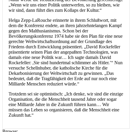
„Wenn wir uns einer Politik unterwerfen, so zu bleiben, wie
wir sind, dann führt dies zum Kollaps der Kultur.“
Helga Zepp-LaRouche erinnerte in ihrem Schlußwort, mit
dem die Konferenz endete, an ihren jahrzehntelangen Kampf
gegen den Malthusianismus. Schon bei der
Bevölkerungskonferenz 1974 habe sie den Plan für eine neue
gerechte Weltwirtschaftsordnung auf der Grundlage des
Friedens durch Entwicklung präsentiert. „David Rockefeller
präsentierte seinen Plan der angepaßten Technologien, was
damals eine neue Politik war… Ich sagte damals David
Rockefeller: ,Sie sind hundertmal schlimmer als Hitler.’“ Nun
versuche Schellnhuber, die katholische Kirche für die
Dekarbonisierung der Weltwirtschaft zu gewinnen. „Das
bedeutet, daß die Tragfähigkeit der Erde auf nur noch eine
Milliarde Menschen reduziert würde.“
Trotzdem sei sie optimistisch: „Ich denke, wir sind die einzige
Organisation, die die Menschheit tausend Jahre oder sogar
eine Milliarde Jahre in die Zukunft führen kann… Wir
müssen das Leben so organisieren, daß die Menschheit eine
Zukunft hat.“
Browse: