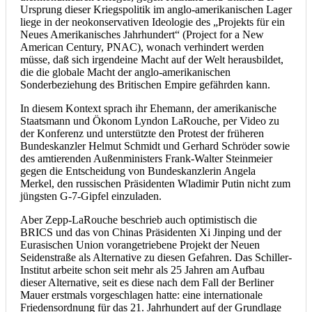
Ursprung dieser Kriegspolitik im anglo-amerikanischen Lager
liege in der neokonservativen Ideologie des „Projekts für ein
Neues Amerikanisches Jahrhundert“ (Project for a New
American Century, PNAC), wonach verhindert werden
müsse, daß sich irgendeine Macht auf der Welt herausbildet,
die die globale Macht der anglo-amerikanischen
Sonderbeziehung des Britischen Empire gefährden kann.
In diesem Kontext sprach ihr Ehemann, der amerikanische
Staatsmann und Ökonom Lyndon LaRouche, per Video zu
der Konferenz und unterstützte den Protest der früheren
Bundeskanzler Helmut Schmidt und Gerhard Schröder sowie
des amtierenden Außenministers Frank-Walter Steinmeier
gegen die Entscheidung von Bundeskanzlerin Angela
Merkel, den russischen Präsidenten Wladimir Putin nicht zum
jüngsten G-7-Gipfel einzuladen.
Aber Zepp-LaRouche beschrieb auch optimistisch die
BRICS und das von Chinas Präsidenten Xi Jinping und der
Eurasischen Union vorangetriebene Projekt der Neuen
Seidenstraße als Alternative zu diesen Gefahren. Das Schiller-
Institut arbeite schon seit mehr als 25 Jahren am Aufbau
dieser Alternative, seit es diese nach dem Fall der Berliner
Mauer erstmals vorgeschlagen hatte: eine internationale
Friedensordnung für das 21. Jahrhundert auf der Grundlage