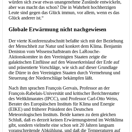
würden sich zwar etwas unangenehme Zustände entwickeln,
aber was macht das schon? Die in Wahrheit hochherzigen
Leute sind gegen das Glück immun, vor allem, wenn es das
Glück anderer ist.“
Globale Erwärmung nicht nachgewiesen
Der vierte Konferenzabschnitt befaßte sich mit der Beziehung
der Menschheit zur Natur und konkret dem Klima. Benjamin
Deniston vom Wissenschaftsteam des LaRouche-
Aktionskomitee in den Vereinigten Staaten zeigte die
galaktischen Einflüsse auf den Wasserkreislauf der Erde auf
und präsentierte Vorschläge, wie sich auf dieser Grundlage
die Dürre in den Vereinigten Staaten durch Vermehrung und
Steuerung der Niederschläge bekämpfen läßt.
Nach ihm sprachen François Gervais, Professor an der
François-Rabelais-Universität und kritischer Berichterstatter
des Weltklimarates (IPCC), und Professor Carl-Otto Weiss,
Berater des Europäischen Instituts für Klima und Energie
(EIKE) und
früherer Präsident des Deutschen
Meteorologischen Instituts. Beide kamen zu dem gleichen
Schluß, daß es derzeit keinen Erwärmungstrend im Weltklima
gibt, sondern vielmehr eine schon seit 20 Jahren langsam
voranschreitende Abkühlung, und daß die Temperaturen auf