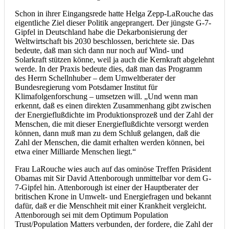
Schon in ihrer Eingangsrede hatte Helga Zepp-LaRouche das
eigentliche Ziel dieser Politik angeprangert. Der jüngste G-7-
Gipfel in Deutschland habe die Dekarbonisierung der
Weltwirtschaft bis 2030 beschlossen, berichtete sie. Das
bedeute, daß man sich dann nur noch auf Wind- und
Solarkraft stützen könne, weil ja auch die Kernkraft abgelehnt
werde. In der Praxis bedeute dies, daß man das Programm
des Herrn Schellnhuber – dem Umweltberater der
Bundesregierung vom Potsdamer Institut für
Klimafolgenforschung – umsetzen will. „Und wenn man
erkennt, daß es einen direkten Zusammenhang gibt zwischen
der Energieflußdichte im Produktionsprozeß und der Zahl der
Menschen, die mit dieser Energieflußdichte versorgt werden
können, dann muß man zu dem Schluß gelangen, daß die
Zahl der Menschen, die damit erhalten werden können, bei
etwa einer Milliarde Menschen liegt.“
Frau LaRouche wies auch auf das ominöse Treffen Präsident
Obamas mit Sir David Attenborough unmittelbar vor dem G-
7-Gipfel hin. Attenborough ist einer der Hauptberater der
britischen Krone in Umwelt- und Energiefragen und bekannt
dafür, daß er die Menschheit mit einer Krankheit vergleicht.
Attenborough sei mit dem Optimum Population
Trust/Population Matters verbunden, der fordere, die Zahl der