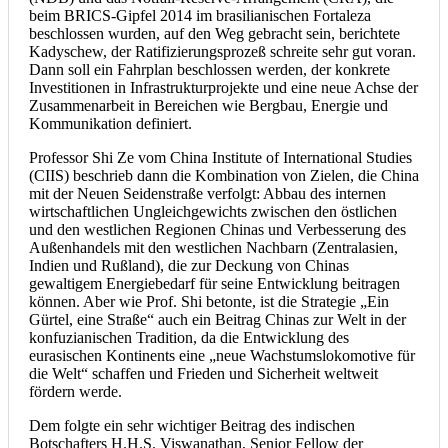
beim BRICS-Gipfel 2014 im brasilianischen Fortaleza
beschlossen wurden, auf den Weg gebracht sein, berichtete
Kadyschew, der Ratifizierungsprozeß schreite sehr gut voran.
Dann soll ein Fahrplan beschlossen werden, der konkrete
Investitionen in Infrastrukturprojekte und eine neue Achse der
Zusammenarbeit in Bereichen wie Bergbau, Energie und
Kommunikation definiert.
Professor Shi Ze vom China Institute of International Studies
(CIIS) beschrieb dann die Kombination von Zielen, die China
mit der Neuen Seidenstraße verfolgt: Abbau des internen
wirtschaftlichen Ungleichgewichts zwischen den östlichen
und den westlichen Regionen Chinas und Verbesserung des
Außenhandels mit den westlichen Nachbarn (Zentralasien,
Indien und Rußland), die zur Deckung von Chinas
gewaltigem Energiebedarf für seine Entwicklung beitragen
können. Aber wie Prof. Shi betonte, ist die Strategie „Ein
Gürtel, eine Straße“ auch ein Beitrag Chinas zur Welt in der
konfuzianischen Tradition, da die Entwicklung des
eurasischen Kontinents eine „neue Wachstumslokomotive für
die Welt“ schaffen und Frieden und Sicherheit weltweit
fördern werde.
Dem folgte ein sehr wichtiger Beitrag des indischen
Botschafters H.H.S. Viswanathan, Senior Fellow der