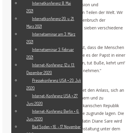
Internetkonferenz 8. Mai
des Finanzsystems, einer tiefen Depression und
2021
unkontrollierten Kriegsszenarien in vielen Teilen der Welt. Wir
Internetkonferenz 20. u. 21.
stehen vor einem potenziellen Zusammenbruch der
März 2021
Zivilisation, ausgelöst durch fünf, sechs, sieben verschiedene
Internetseminar am 3. März
Faktoren.
2021
„Ich denke, die einzige Antwort darauf ist, dass die Menschen
Internetseminar 3. Februar
aufwachen und ‚Halt!‘ sagen müssen, wie es der Papst in einer
2021
seiner Ansprachen gesagt hat: ‚Haltet ein, tut Buße, kehrt um!‘
Internet-Konferenz: 12.u. 13.
Diese Worte sollte sich jeder zu Herzen nehmen.“
Dezember 2020
Pressekonferenz USA • 23. Juli
Der 250. Jahrestag der amerikanischen
2020
Unabhängigkeitserklärung am 4. Juli bietet den Anlass, sich an
Internet-Konferenz USA • 27.
die universell gültigen Prinzipien zu erinnern und zu
Juni 2020
bekräftigen, die der Gründung der amerikanischen Republik
Internet-Konferenz Berlin • 6.
und ihrem Sieg über das Britische Empire zugrunde lagen. Die
Juni 2020
unabhängige US-Präsidentschaftskandidatin Diane Sare wird
Bad Soden • 16. – 17. November
am 5. Juli dazu in Philadelphia eine Veranstaltung unter dem