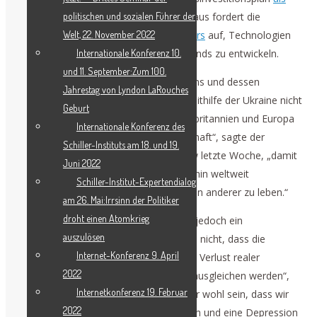
Beschäftigungsprogramm
. Darüber hinaus fordert die
politischen und sozialen Führer der
NATO
Unternehmen des privaten Sektors
auf, Technologien
Welt, 22. November 2022
für Fernangriffe auf Flugplätze in Russlands zu entwickeln.
Internationale Konferenz 10.
und 11. September:Zum 100.
Russland nimmt die Haltung des Westens und dessen
Jahrestag von Lyndon LaRouches
unverhohlene militärische Aggression mithilfe der Ukraine nicht
Geburt
auf die leichte Schulter. „Die USA, Großbritannien und Europa
Internationale Konferenz des
streben nach totaler globaler Vorherrschaft“, sagte der
Schiller-Instituts am 18. und 19.
russische Außenminister Sergej Lawrow letzte Woche, „damit
Juni 2022
niemand sie daran hindern kann, weiterhin weltweit
Schiller-Institut-Expertendialog
Ressourcen auszubeuten und auf Kosten anderer zu leben.“
am 26. Mai:Irrsinn der Politiker
droht einen Atomkrieg
Dieser unverhohlen koloniale Reflex ist jedoch ein
auszulösen
aussichtsloses Unterfangen. „Ich glaube nicht, dass die
Internet-Konferenz 9. April
Investitionen in die Kriegswirtschaft den Verlust realer
2022
Vermögenswerte in der Realwirtschaft ausgleichen werden“,
Internetkonferenz 19. Februar
warnte Zepp-LaRouche. „Es könnte sehr wohl sein, dass wir
2022
auf einen vollständigen Zusammenbruch und eine Depression