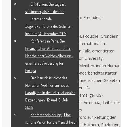
EIR-Forum: Die Lage ist
18.00 Uhr
schlimmer, als Sie denken
Bitte verbreiten Sie die Einladung in Ihrem Freundes,-
Internationale
Bekannten und Kollegenkreis.
Jugendkonferenz des Schiller-
Instituts, 14. Dezember 2025
Diese Woche begrüßen wir: Helga Zepp-LaRouche, Gründerin
Konferenz in Paris: Die
des Schiller-Instituts und Initiatorin der Internationalen
Emanzipation Afrikas und der
Friedenskoalition; Prof. Richard Anderson Falk, emeritierter
Mehrheit der Weltbevölkerung –
Professor für Völkerrecht an der Princeton University,
eine Herausforderung für
Vorsitzender des Kuratoriums des Euro-Mediterranean Human
Europa
Rights Monitor sowie ehemaliger UN-Sonderberichterstatter
Der Mensch ist nicht des
für die Menschenrechtslage in den palästinensischen Gebieten
Menschen Wolf Für ein neues
(2008–2014); Dennis Kucinich, ehemaliger US-
Paradigma in den internationalen
Kongressabgeordneter aus Ohio und ehemaliger US-
Beziehungen!, 12. und 13. Juli
Präsidentschaftskandidat; Baltazar Valdez Armentía, Leiter der
2025
„Vereinigten Bauern von Sinaloa“ und des
Konferenzeinladung: „Eine
Lenkungsausschusses der Nationalen Front zur Rettung der
schöne Vision für die Menschheit in
mexikanischen Landwirtschaft; Bassam el Hachem, Soziologe,