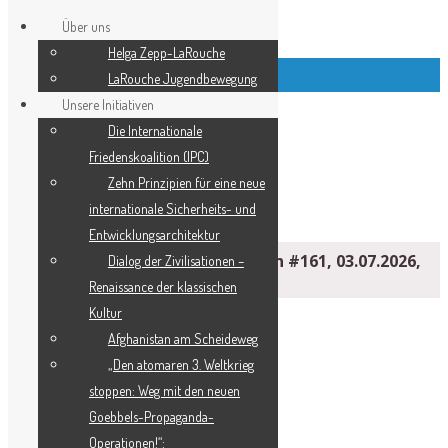
Über uns
Helga Zepp-LaRouche
Top Left Link Buttons
LaRouche Jugendbewegung
Unsere Initiativen
Die Internationale
Friedenskoalition (IPC)
­Zehn Prinzipien für eine neue
internationale Sicherheits- und
Entwicklungsarchitektur
Internationale Friedenskoalition #161, 03.07.2026,
Dialog der Zivilisationen –
18.00 Uhr
Renaissance der klassischen
Kultur
Afghanistan am Scheideweg
„Den atomaren 3. Weltkrieg
stoppen: Weg mit den neuen
Goebbels-Propaganda-
Operationen!“: