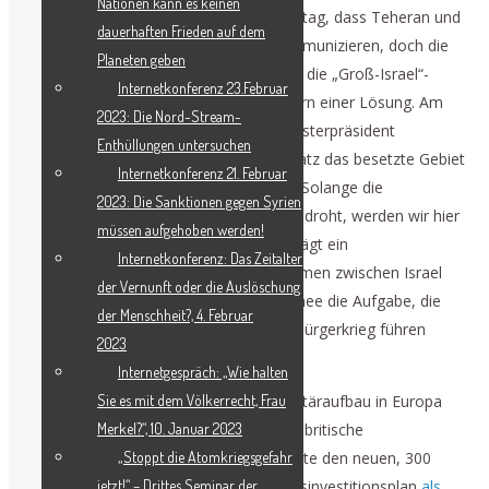
Nationen kann es keinen
Außenministeriums, Baghaei, am Dienstag, dass Teheran und
dauerhaften Frieden auf dem
Washington über politische Kanäle kommunizieren, doch die
Planeten geben
Unterstützung der Trump-Regierung für die „Groß-Israel“-
Internetkonferenz 23.Februar
Politik im Libanon bedeutet das Scheitern einer Lösung. Am
2023: Die Nord-Stream-
Dienstag besuchten der israelische Ministerpräsident
Enthüllungen untersuchen
Netanjahu und Verteidigungsminister Katz das besetzte Gebiet
Internetkonferenz 21. Februar
im Libanon, wobei
Netanjahu schwor
: „Solange die
2023: Die Sanktionen gegen Syrien
bewaffnete Hisbollah hier ist und uns bedroht, werden wir hier
müssen aufgehoben werden!
bleiben.“ Wie bekannt geworden, überträgt ein
Internetkonferenz: Das Zeitalter
Sicherheitsanhang zum Rahmenabkommen zwischen Israel
der Vernunft oder die Auslöschung
und dem Libanon der libanesischen Armee die Aufgabe, die
der Menschheit?, 4. Februar
Hisbollah zu vertreiben, was zu einem Bürgerkrieg führen
2023
könnte.
Internetgespräch: „Wie halten
Unterdessen geht der realitätsferne Militäraufbau in Europa
Sie es mit dem Völkerrecht, Frau
gegen Russland weiter. Der scheidende britische
Merkel?“, 10. Januar 2023
Premierminister Keir Starmer präsentierte den neuen, 300
„Stoppt die Atomkriegsgefahr
Milliarden Pfund schweren Verteidigungsinvestitionsplan
als
jetzt!“ – Drittes Seminar der