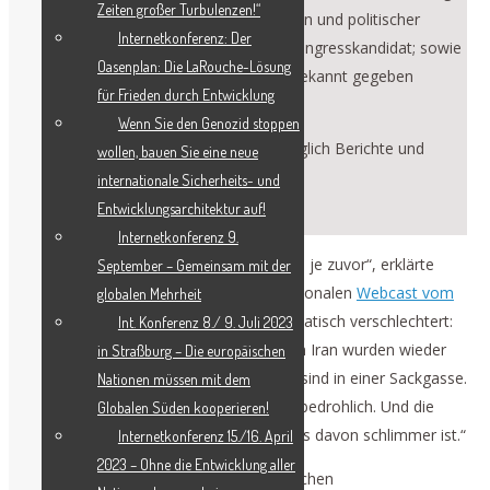
Zeiten großer Turbulenzen!“
Professor an der Universität des Libanon und politischer
Internetkonferenz: Der
Aktivist; Jose Vega, unabhängiger US-Kongresskandidat; sowie
Oasenplan: Die LaRouche-Lösung
weitere Persönlichkeiten, die in Kürze bekannt gegeben
für Frieden durch Entwicklung
werden.
Wenn Sie den Genozid stoppen
Bitte senden Sie uns so schnell wie möglich Berichte und
wollen, bauen Sie eine neue
Initiativen für die Tagesordnung zu.
internationale Sicherheits- und
Entwicklungsarchitektur auf!
Zur Anmeldung
Internetkonferenz 9.
„Wir sind näher am Dritten Weltkrieg als je zuvor“, erklärte
September – Gemeinsam mit der
Helga Zepp-LaRouche in ihrem internationalen
Webcast vom
globalen Mehrheit
1. Juli
. „Die gesamte Lage hat sich dramatisch verschlechtert:
Int. Konferenz 8./ 9. Juli 2023
Die Angriffe zwischen den USA und dem Iran wurden wieder
in Straßburg – Die europäischen
aufgenommen; die Gespräche in Doha sind in einer Sackgasse.
Nationen müssen mit dem
Ich halte diese Situation daher für sehr bedrohlich. Und die
Globalen Süden kooperieren!
Lage in der Ukraine – ich weiß nicht, was davon schlimmer ist.“
Internetkonferenz 15./16. April
2023 – Ohne die Entwicklung aller
Zwar
bestätigte
der Sprecher des iranischen