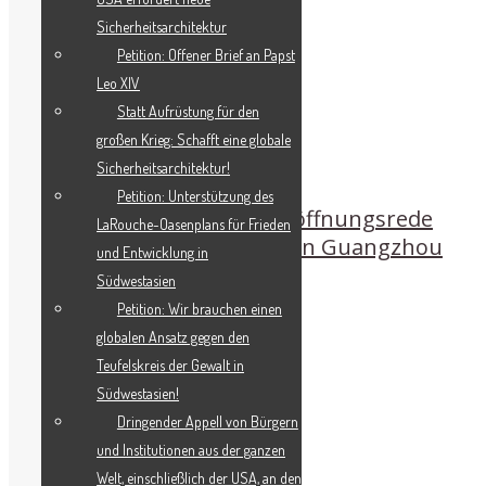
Sicherheitsarchitektur
Petition: Offener Brief an Papst
Leo XIV
Statt Aufrüstung für den
großen Krieg: Schafft eine globale
Sicherheitsarchitektur!
Petition: Unterstützung des
Zepp-LaRouche hielt Eröffnungsrede
LaRouche-Oasenplans für Frieden
auf Think-Tank-Forum in Guangzhou
und Entwicklung in
Südwestasien
Petition: Wir brauchen einen
globalen Ansatz gegen den
Teufelskreis der Gewalt in
Südwestasien!
Dringender Appell von Bürgern
und Institutionen aus der ganzen
Welt, einschließlich der USA, an den