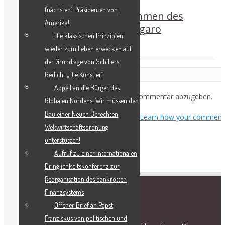
(nächsten) Präsidenten von
Prominente Stellungnahmen des
Amerika!
Schiller-Instituts in Le Figaro
Die klassischen Prinzipien
wieder zum Leben erwecken auf
der Grundlage von Schillers
Leave a Reply
Gedicht „Die Künstler“
Appell an die Bürger des
Du musst
angemeldet
sein, um einen Kommentar abzugeben.
Globalen Nordens: Wir müssen den
Bau einer Neuen Gerechten
This site uses Akismet to reduce spam.
Learn how your comment
Weltwirtschaftsordnung
data is processed.
unterstützen!
Aufruf zu einer internationalen
Dringlichkeitskonferenz zur
Reorganisation des bankrotten
Finanzsystems
RECENT POSTS
Offener Brief an Papst
Franziskus von politischen und