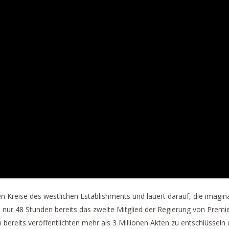
Frau Merkel?“, 10. Januar 2023
r politischen und sozialen Führer der Welt, 22. November 2022
. Jahrestag von Lyndon LaRouches Geburt
19. Juni 2022
itiker droht einen Atomkrieg auszulösen
st 2021
scheiterten Regimewechsel-Ära
n Kreise des westlichen Establishments und lauert darauf, die imagin
 nur 48 Stunden bereits das zweite Mitglied der Regierung von Premi
eits veröffentlichten mehr als 3 Millionen Akten zu entschlüsseln u