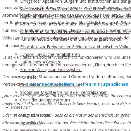
Dringender Appell von Bürgern und Institutionen aus der g
In die völlig falsche Richtung geht die von der Trump-Regierung a
Die klassischen Prinzipien wieder zum Leben erwecken auf 
Atomwaffenabkommen zwischen den USA und Russland, am 5. Februar 
Appell an die Bürger des Globalen Nordens: Wir müssen d
der Regierung während einer Konferenz über Abrüstung am 6. Februa
Aufruf zu einer internationalen Dringlichkeitskonferenz z
nun endlich Maßnahmen ergreifen, die im Einklang mit unserer nati
Offener Brief an Papst Franziskus von politischen und zivi
Volkes und unserer Verbündeten zu stärken.“ Dazu gehöre auch der Ei
Für eine neue Sicherheits- und Entwicklungsarchitektur
entscheidet.
Ein Aufruf zur Freigabe der Gelder des afghanischen Volke
Lyndon LaRouche rehabilitieren
Es ist klar, dass ein solcher Ansatz nicht funktionieren wird und u
LaRouches 4 Gesetze
heutiger selbsternannter und nun diskreditierter „Eliten„durch ein 
Für eine Weltgesundheitssystem
Der amerikanische Staatsmann und Ökonom Lyndon LaRouche, der auf 
P5-Gipfel
Perspektive in
einer Rede bei einem Treffen mit Jugendlichen
:
Resolution zum Beethoven-Jahr
Stoppt die Machtergreifung der Zentralbanken!
„Nun zu der Frage, wie Sie Ihr Leben betrachten. Sehen Sie Ihr Leben 
Coincidentia-Oppositorum
angenehme Lektüre schaffen? Muss jede Seite Freude, Trost und Befri
KONTAKT
Oder ist es – in dem Wissen, dass es die Natur des Menschen ist, geb
Mitglied werden
Alle wirkungsvollen Menschen in der Geschichte haben diese Entscheidu
Newsletter
das über die Sterblichkeit hinausgeht: die Fähigkeit, die Wahrheit zu
Links