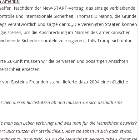
n Amerika!
omwaffen. Nachdem der New-START-Vertrag, das einzige verbleibende
trolle und internationale Sicherheit, Thomas DiNanno, die Gründe
ags verantwortlich und sagte dann: „Die Vereinigten Staaten können
rategie stehen, um die Abschreckung im Namen des amerikanischen
eichnende Sicherheitsumfeld zu reagieren“, falls Trump sich dafür
werte Zukunft müssen wir die perversen und bösartigen Ansichten
Menschheit ersetzen.
on Epsteins Freunden stand, lieferte dazu 2004 eine nützliche
wischen diesen Buchstützen ab und müssen Sie sich deshalb eine
 wie man sein Leben verbringt und was man für die Menschheit bewirkt?
rt Buchstützen der Sterblichkeit. Aber sie sahen in sich auch etwas,
nschheit zu vermitteln. Sie an die Menschheit weiterzugeben, damit sie