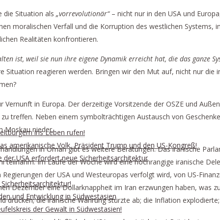
 die Situation als
„vorrevolutionär“
– nicht nur in den USA und Europa
lichen moralischen Verfall und die Korruption des westlichen Systems, 
ichen Realitäten konfrontieren.
ten ist, weil sie nun ihre eigene Dynamik erreicht hat, die das ganze Sys
re Situation reagieren werden. Bringen wir den Mut auf, nicht nur die
hmen?
ur Vernunft in Europa. Der derzeitige Vorsitzende der OSZE und Außen
u treffen. Neben einem symbolträchtigen Austausch von Geschenken,
n Moskau nieder.
ltbürgern ins Leben rufen!
n das amerikanische Volk, Präsident Trump und den US-Kongreß!
handlungen in Oman gibt es weitere Beratungen. Das iranische Parlam
e der USA erfordert neue Sicherheitsarchitektur
chi teilnahm. Im Laufe der Woche wird eine hochrangige iranische D
n Regierungen der USA und Westeuropas verfolgt wird, von US-Finanz
Sicherheitsarchitektur!
genen Dezember eine Dollarknappheit im Iran erzwungen haben, was 
eden und Entwicklung in Südwestasien
drucken; die iranische Währung stürzte ab; die Inflation explodierte;
ufelskreis der Gewalt in Südwestasien!