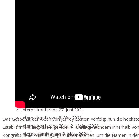
Internetgespräch: „Wie halten Sie es mit dem Völkerrecht, 
„Stoppt die Atomkriegsgefahr jetzt!“ – Drittes Seminar de
Internationale Konferenz 10. und 11. September:Zum 100
Internationale Konferenz des Schiller-Instituts am 18. und 
Schiller-Institut-Expertendialog am 26. Mai:Irrsinn der Pol
Internet-Konferenz 9. April 2022
Internetkonferenz 19. Februar 2022
Beendet das Morden in Afghanistan, 17. Januar 2022
Internetkonferenz 4. Dezember 2021
Internetkonferenz 13. bis 14. November 2021
Afghanistan-Konferenz des Schiller-Instituts vom 21. Augu
Internetkonferenz, 31. Juli 2021:Afghanistan nach der ge
Internetkonferenz 24. Juli 2021
Internetkonferenz 27. Juni 2021
Internetkonferenz 8. Mai 2021
Das Gespenst der Akten von Jeffrey Epstein verfolgt nun die höchste
Internetkonferenz 20. u. 21. März 2021
Establishment liegt dabei gerade in Führung, nachdem innerhalb von
Internetseminar am 3. März 2021
Kongress neue Anstrengungen unternommen, um die Namen in den ber