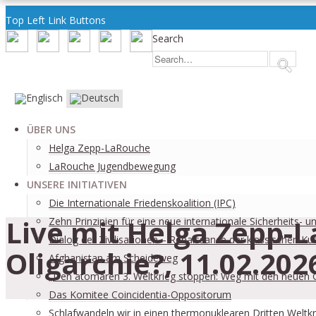
Top Left Link Buttons
Search
ÜBER UNS
Helga Zepp-LaRouche
LaRouche Jugendbewegung
UNSERE INITIATIVEN
Die Internationale Friedenskoalition (IPC)
Live mit Helga Zepp-L
­Zehn Prinzipien für eine neue internationale Sicherheits- 
Dialog der Zivilisationen – Renaissance der klassischen Kul
Oligarchie?, 11.02.202
Afghanistan am Scheideweg
„Den atomaren 3. Weltkrieg stoppen: Weg mit den neuen 
Das Komitee Coincidentia-Oppositorum
Schlafwandeln wir in einen thermonuklearen Dritten Weltkr