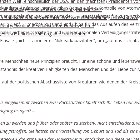
anzen Welt, einschließlich der USA, an den (nächsten) Präsidenten vo
ngekündigte Änderung ihrer Politik in Bezug auf die Kontrolle von At
der Grundlage von Schillers Gedicht „Die Künstler“
ausgelaufen war, erläuterte der US-Staatssekretär für Rüstungskon
en Bau einer Neuen Gerechten Weltwirtschaftsordnung unterstützen!
r in Genf. Er machte Russland und China für das Auslaufen des Vertr
ur Reorganisation des bankrotten Finanzsystems
onalen Sicherheitsstrategie und unserer nationalen Verteidigungsst
lgesellschaftlichen Führungspersönlichkeiten
nsatz „nicht stationierter Nuklearkapazitäten“, um „auf das sich abz
s
nsere Menschheit neue Prinzipien braucht. Für eine schöne und lebens
Verständnis der kreativen Fähigkeiten des Menschen und der Liebe zur 
der politischen Abschussliste von Kreaturen wie denen der Kreise v
als eingeklemmt zwischen zwei Buchstützen? Spielt sich Ihr Leben nur z
edigung bringen? …
oren zu werden und früher oder später zu sterben-, nicht entscheidend,
ng getroffen. Sie hatten eine Vorstellung von Geburt und Tod als eine A
 entdecken, die Prinzipien des Universums zu entdecken und diese der Me