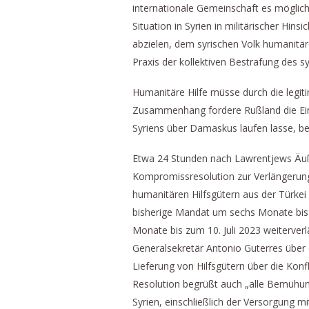
internationale Gemeinschaft es möglic
Situation in Syrien in militärischer Hin
abzielen, dem syrischen Volk humanitäre
Praxis der kollektiven Bestrafung des s
Humanitäre Hilfe müsse durch die legi
Zusammenhang fordere Rußland die Einri
Syriens über Damaskus laufen lasse, be
Etwa 24 Stunden nach Lawrentjews Äuß
Kompromissresolution zur Verlängerung
humanitären Hilfsgütern aus der Türkei i
bisherige Mandat um sechs Monate bis
Monate bis zum 10. Juli 2023 weiterverlä
Generalsekretär Antonio Guterres über d
Lieferung von Hilfsgütern über die Konf
Resolution begrüßt auch „alle Bemühung
Syrien, einschließlich der Versorgung m