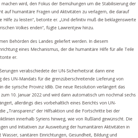
h machen wird, den Fokus der Bemühungen um die Stabilisierung der
sicht auf humanitäre Fragen und Aktivitäten zu verlagern, die darauf
 Hilfe zu leisten“, betonte er. „Und definitiv muß die beklagenswerte
yrischen Volkes enden“, fügte Lawrentjew hinzu.
timen Behörden des Landes geliefert werden. In diesem
chtung eines Mechanismus, der die humanitäre Hilfe für alle Teile
tonte er.
erungen verabschiedete der UN-Sicherheitsrat dann eine
 des UN-Mandats für die grenzüberschreitende Lieferung von
n die syrische Provinz Idlib. Die neue Resolution verlängert das
 zum 10. Januar 2022 und wird dann automatisch um nochmal sechs
ngert, allerdings dies vorbehaltlich eines Berichts von UN-
ie „Transparenz“ der Hilfsaktion und die Fortschritte bei der
liktlinien innerhalb Syriens hinweg, wie von Rußland gewünscht. Die
en und Initiativen zur Ausweitung der humanitären Aktivitäten in
it Wasser, sanitären Einrichtungen, Gesundheit, Bildung und