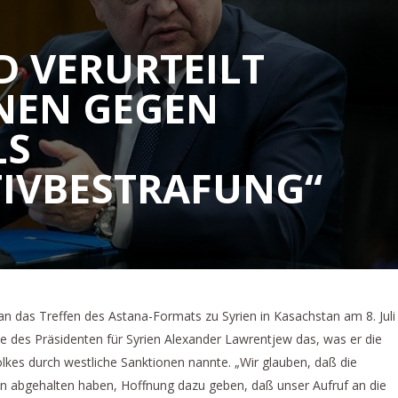
 VERURTEILT S
N GEGEN S
 „
IVBESTRAFUNG“
an das Treffen des Astana-Formats zu Syrien in Kasachstan am 8. Juli
te des Präsidenten für Syrien Alexander Lawrentjew das, was er die
olkes durch westliche Sanktionen nannte. „Wir glauben, daß die
ltan abgehalten haben, Hoffnung dazu geben, daß unser Aufruf an die