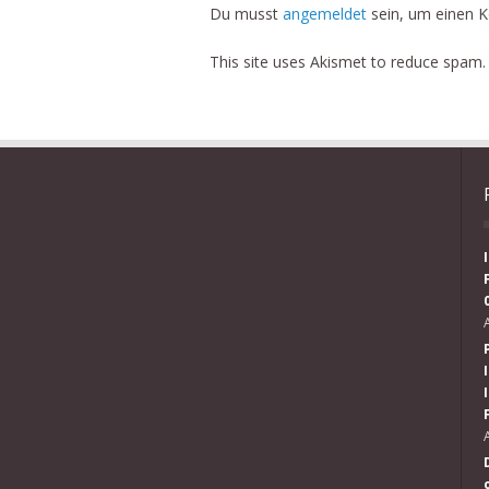
Du musst
angemeldet
sein, um einen 
This site uses Akismet to reduce spam