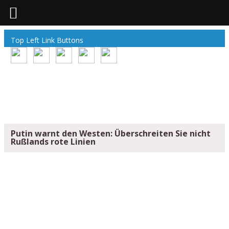
Top Left Link Buttons
Putin warnt den Westen: Überschreiten Sie nicht
Rußlands rote Linien
PUTIN WARNT DEN WESTEN:
ÜBERSCHREITEN SIE NICHT RUSSLANDS R
OTE LINIEN