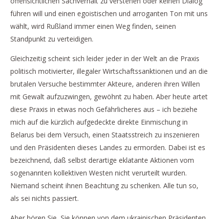
offensichtlichen Sachverhalt zu verstehen oder keinen Dialog
führen will und einen egoistischen und arroganten Ton mit uns
wählt, wird Rußland immer einen Weg finden, seinen
Standpunkt zu verteidigen.
Gleichzeitig scheint sich leider jeder in der Welt an die Praxis
politisch motivierter, illegaler Wirtschaftssanktionen und an die
brutalen Versuche bestimmter Akteure, anderen ihren Willen
mit Gewalt aufzuzwingen, gewöhnt zu haben. Aber heute artet
diese Praxis in etwas noch Gefährlicheres aus – ich beziehe
mich auf die kürzlich aufgedeckte direkte Einmischung in
Belarus bei dem Versuch, einen Staatsstreich zu inszenieren
und den Präsidenten dieses Landes zu ermorden. Dabei ist es
bezeichnend, daß selbst derartige eklatante Aktionen vom
sogenannten kollektiven Westen nicht verurteilt wurden.
Niemand scheint ihnen Beachtung zu schenken. Alle tun so,
als sei nichts passiert.
Aber hören Sie, Sie können von dem ukrainischen Präsidenten