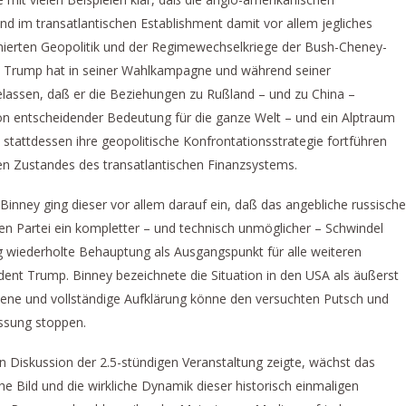
nd im transatlantischen Establishment damit vor allem jegliches
minierten Geopolitik und der Regimewechselkriege der Bush-Cheney-
t Trump hat in seiner Wahlkampagne und während seiner
elassen, daß er die Beziehungen zu Rußland – und zu China –
h von entscheidender Bedeutung für die ganze Welt – und ein Alptraum
e stattdessen ihre geopolitische Konfrontationsstrategie fortführen
len Zustandes des transatlantischen Finanzsystems.
Binney ging dieser vor allem darauf ein, daß das angebliche russische
n Partei ein kompletter – und technisch unmöglicher – Schwindel
ig wiederholte Behauptung als Ausgangspunkt für alle weiteren
ent Trump. Binney bezeichnete die Situation in den USA als äußerst
sene und vollständige Aufklärung könne den versuchten Putsch und
assung stoppen.
en Diskussion der 2.5-stündigen Veranstaltung zeigte, wächst das
e Bild und die wirkliche Dynamik dieser historisch einmaligen