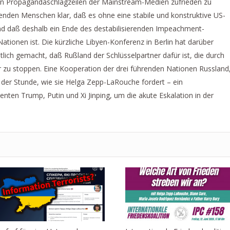
 den Propagandaschlagzeilen der Mainstream-Medien zufrieden zu
enden Menschen klar, daß es ohne eine stabile und konstruktive US-
und daß deshalb ein Ende des destabilisierenden Impeachment-
ationen ist. Die kürzliche Libyen-Konferenz in Berlin hat darüber
utlich gemacht, daß Rußland der Schlüsselpartner dafür ist, die durch
r zu stoppen. Eine Kooperation der drei führenden Nationen Russland
der Stunde, wie sie Helga Zepp-LaRouche fordert – ein
enten Trump, Putin und Xi Jinping, um die akute Eskalation in der