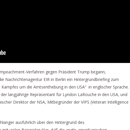
 Impeachment-Verfahren gegen Präsident Trump begann,
 die Nachrichtenagentur EIR in Berlin ein Hintergrundbriefing zum
s Kampfes um die Amtsenthebung in den USA“ in englischer Sprache.
 der langjährige Repräsentant für Lyndon LaRouche in den USA, und
nischer Direktor der NSA, Mitbegründer der VIPS (Veteran Intelligence
hlanger ausführlich über den Hintergrund des
it vielen Beispielen klar, daß die anglo-amerikanischen