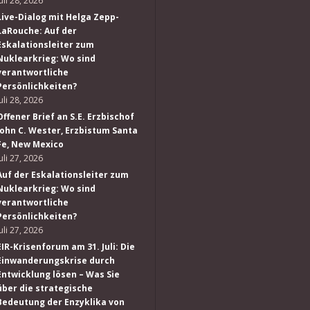
Juli 28, 2026
Live-Dialog mit Helga Zepp-
LaRouche: Auf der
Eskalationsleiter zum
Nuklearkrieg: Wo sind
verantwortliche
Persönlichkeiten?
Juli 28, 2026
Offener Brief an S.E. Erzbischof
John C. Wester, Erzbistum Santa
Fe, New Mexico
Juli 27, 2026
Auf der Eskalationsleiter zum
Nuklearkrieg: Wo sind
verantwortliche
Persönlichkeiten?
Juli 27, 2026
EIR-Krisenforum am 31. Juli: Die
Einwanderungskrise durch
Entwicklung lösen – Was Sie
über die strategische
Bedeutung der Enzyklika von