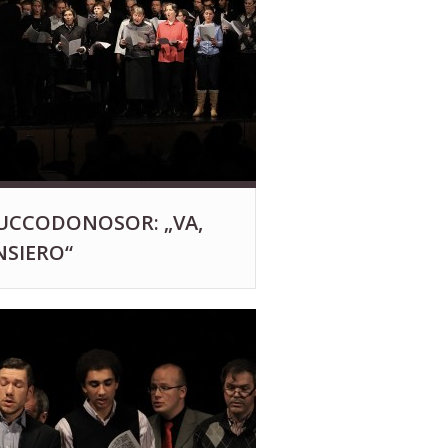
BUCCODONOSOR: „VA,
NSIERO“