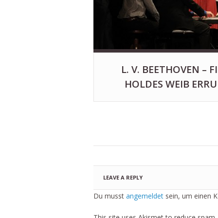
L. V. BEETHOVEN – F
HOLDES WEIB ERRU
LEAVE A REPLY
Du musst
angemeldet
sein, um einen 
This site uses Akismet to reduce spam