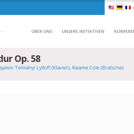
ÜBER UNS
UNSERE INITIATIVEN
KONFERE
-dur Op. 58
njamin Telmányi Lylloff (Klavier), Kwame Cole (Bratsche)