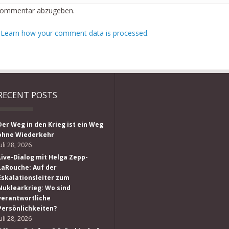
Kommentar abzugeben.
.
Learn how your comment data is processed.
RECENT POSTS
Der Weg in den Krieg ist ein Weg
ohne Wiederkehr
Juli 28, 2026
Live-Dialog mit Helga Zepp-
LaRouche: Auf der
Eskalationsleiter zum
Nuklearkrieg: Wo sind
verantwortliche
Persönlichkeiten?
Juli 28, 2026