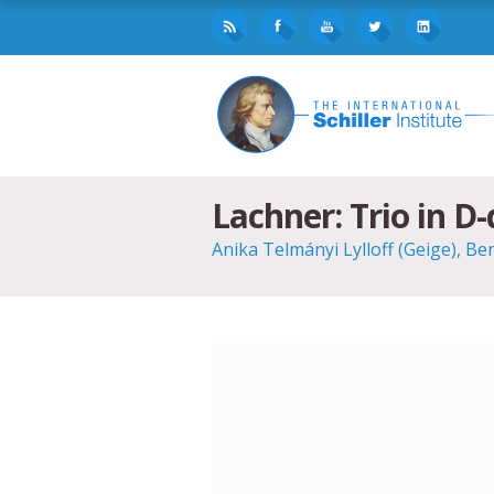
Lachner: Trio in D
Anika Telmányi Lylloff (Geige), Be