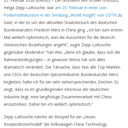
25. Februar 2026 (EIRNS) – Die Gründerin des Schiller-Instituts,
Helga Zepp-LaRouche, war
am 25. Februar in einer Live-
Podiumsdiskussion in der Sendung „World Insight“ von CGTN
zu
Gast, in der es um den aktuellen Staatsbesuch des deutschen
Bundeskanzlers Friedrich Merz in China ging. „Ich bin zum ersten
Mal wirklich optimistisch, was die Aussichten für die deutsch-
chinesischen Beziehungen angeht“, sagte Zepp-LaRouche
gegenüber Moderator Tian Wei, „denn ich glaube, dass sich die
Rahmenbedingungen – in gewisser Weise hat sich alles
dramatisch verändert. Die Tatsache, dass fast alle Top-Marken
und CEOs der deutschen Spitzenindustrie Bundeskanzler Merz
begleiten, halte ich für ein sehr vielversprechendes Zeichen. Es
zeigt, dass es im grundlegenden Interesse der deutschen
Industrie liegt, eine langfristige Zusammenarbeit mit China
anzustreben. Daher bin ich wirklich optimistisch.“
Zepp-LaRouche nannte als Beispiel für ein „neues
Kooperationsmodell“ die Volkswagen China Technology