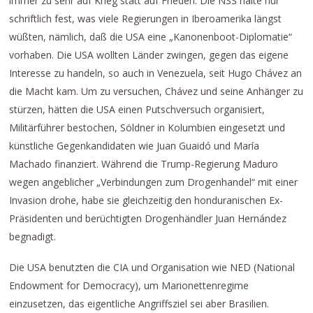
immer zu sehr auf Krieg statt auf Frieden. Die NSS halte nur
schriftlich fest, was viele Regierungen in Iberoamerika längst
wüßten, nämlich, daß die USA eine „Kanonenboot-Diplomatie“
vorhaben. Die USA wollten Länder zwingen, gegen das eigene
Interesse zu handeln, so auch in Venezuela, seit Hugo Chávez an
die Macht kam. Um zu versuchen, Chávez und seine Anhänger zu
stürzen, hätten die USA einen Putschversuch organisiert,
Militärführer bestochen, Söldner in Kolumbien eingesetzt und
künstliche Gegenkandidaten wie Juan Guaidó und María
Machado finanziert. Während die Trump-Regierung Maduro
wegen angeblicher „Verbindungen zum Drogenhandel“ mit einer
Invasion drohe, habe sie gleichzeitig den honduranischen Ex-
Präsidenten und berüchtigten Drogenhändler Juan Hernández
begnadigt.
Die USA benutzten die CIA und Organisation wie NED (National
Endowment for Democracy), um Marionettenregime
einzusetzen, das eigentliche Angriffsziel sei aber Brasilien.