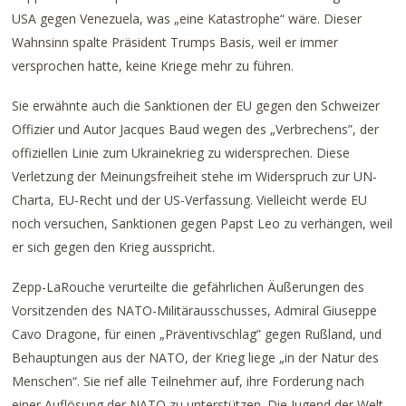
USA gegen Venezuela, was „eine Katastrophe“ wäre. Dieser
Wahnsinn spalte Präsident Trumps Basis, weil er immer
versprochen hatte, keine Kriege mehr zu führen.
Sie erwähnte auch die Sanktionen der EU gegen den Schweizer
Offizier und Autor Jacques Baud wegen des „Verbrechens”, der
offiziellen Linie zum Ukrainekrieg zu widersprechen. Diese
Verletzung der Meinungsfreiheit stehe im Widerspruch zur UN-
Charta, EU-Recht und der US-Verfassung. Vielleicht werde EU
noch versuchen, Sanktionen gegen Papst Leo zu verhängen, weil
er sich gegen den Krieg ausspricht.
Zepp-LaRouche verurteilte die gefährlichen Äußerungen des
Vorsitzenden des NATO-Militärausschusses, Admiral Giuseppe
Cavo Dragone, für einen „Präventivschlag” gegen Rußland, und
Behauptungen aus der NATO, der Krieg liege „in der Natur des
Menschen“. Sie rief alle Teilnehmer auf, ihre Forderung nach
einer Auflösung der NATO zu unterstützen. Die Jugend der Welt