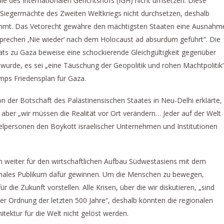
eile des Internationalen Gerichtshofs (IGH) nicht umsetzen. Diese
 Siegermächte des Zweiten Weltkriegs nicht durchsetzen, deshalb
ähmt. Das Vetorecht gewähre den mächtigsten Staaten eine Ausnahm
sprechen ‚Nie wieder‘ nach dem Holocaust ad absurdum geführt“. Die
ats zu Gaza beweise eine schockierende Gleichgültigkeit gegenüber
wurde, es sei „eine Täuschung der Geopolitik und rohen Machtpolitik“
mps Friedensplan für Gaza.
n der Botschaft des Palästinensischen Staates in Neu-Delhi erklärte,
, aber „wir müssen die Realität vor Ort verändern… Jeder auf der Welt
lpersonen den Boykott israelischer Unternehmen und Institutionen
weiter für den wirtschaftlichen Aufbau Südwestasiens mit dem
onales Publikum dafür gewinnen. Um die Menschen zu bewegen,
 die Zukunft vorstellen. Alle Krisen, über die wir diskutieren, „sind
Ordnung der letzten 500 Jahre“, deshalb könnten die regionalen
itektur für die Welt nicht gelöst werden.