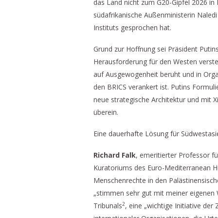
das Land nicht zum G20-Gipfel 2026 in
südafrikanische Außenministerin Naledi 
Instituts gesprochen hat.
Grund zur Hoffnung sei Präsident Putins I
Herausforderung für den Westen versteh
auf Ausgewogenheit beruht und in Orga
den BRICS verankert ist. Putins Formul
neue strategische Architektur und mit Xi
überein.
Eine dauerhafte Lösung für Südwestasi
Richard Falk
, emeritierter Professor f
Kuratoriums des Euro-Mediterranean H
Menschenrechte in den Palästinensisc
„stimmen sehr gut mit meiner eigenen W
2
Tribunals
, eine „wichtige Initiative de