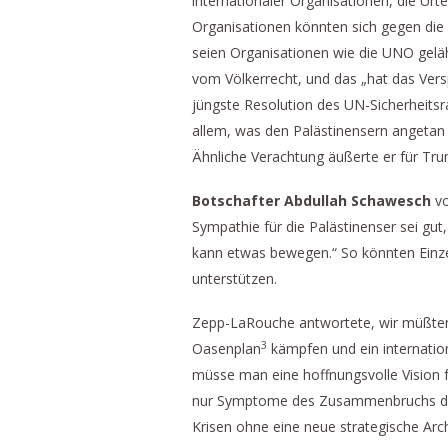
internationaler Organisationen, die Urt
Organisationen könnten sich gegen die
seien Organisationen wie die UNO gel
vom Völkerrecht, und das „hat das Ver
jüngste Resolution des UN-Sicherheitsr
allem, was den Palästinensern angetan 
Ähnliche Verachtung äußerte er für Tru
Botschafter Abdullah Schawesch
vo
Sympathie für die Palästinenser sei gut
kann etwas bewegen.“ So könnten Einze
unterstützen.
Zepp-LaRouche antwortete, wir müßten 
3
Oasenplan
kämpfen und ein internati
müsse man eine hoffnungsvolle Vision für
nur Symptome des Zusammenbruchs der 
Krisen ohne eine neue strategische Arch