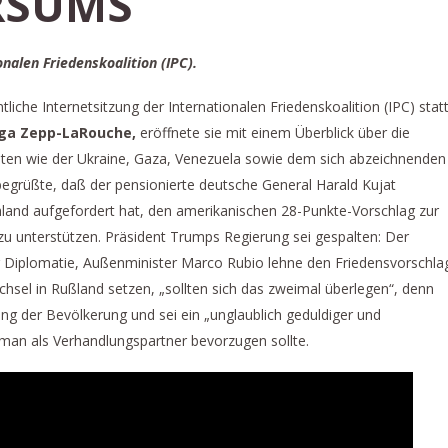
RSUMS
onalen Friedenskoalition (IPC).
che Internetsitzung der Internationalen Friedenskoalition (IPC) statt
ga Zepp-LaRouche,
eröffnete sie mit einem Überblick über die
ieten wie der Ukraine, Gaza, Venezuela sowie dem sich abzeichnenden
 begrüßte, daß der pensionierte deutsche General Harald Kujat
hland aufgefordert hat, den amerikanischen 28-Punkte-Vorschlag zur
zu unterstützen. Präsident Trumps Regierung sei gespalten: Der
ür Diplomatie, Außenminister Marco Rubio lehne den Friedensvorschla
chsel in Rußland setzen, „sollten sich das zweimal überlegen“, denn
ung der Bevölkerung und sei ein „unglaublich geduldiger und
 man als Verhandlungspartner bevorzugen sollte.