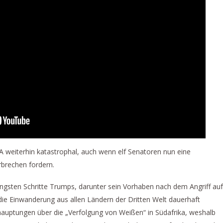
SA weiterhin katastrophal, auch wenn elf Senatoren nun eine
rbrechen fordern.
üngsten Schritte Trumps, darunter sein Vorhaben nach dem Angriff auf
die Einwanderung aus allen Ländern der Dritten Welt dauerhaft
hauptungen über die „Verfolgung von Weißen“ in Südafrika, weshalb