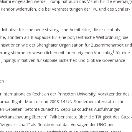
 Miami eingeladen werde. Trump hat auch das Visum für die ehemalig
Pandor widerrufen, die bei Veranstaltungen der IPC und des Schiller-
nitiative für eine neue strategische Architektur, die er nicht als
e, sondern als Blaupause für eine polyzentrische Weltordnung, die
nisationen wie der Shanghaier Organisation für Zusammenarbeit und
1
ierung stimme im wesentlichen mit ihrem eigenen Vorschlag
für eine
 Jinpings Initiativen für Globale Sicherheit und Globale Governance
en
ür internationales Recht an der Princeton University, Vorsitzender des
uman Rights Monitor und 2008-14 UN-Sonderberichterstatter für
hen Gebieten, betonte zunächst, Zepp-LaRouches Ausführungen
eltanschauung überein“. Falk berichtete über die Tätigkeit des Gaza-
r Zivilgesellschaft“ als Reaktion auf das Versagen der UNO und