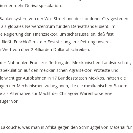
n immer mehr Derivatspekulation.
 Bankensystem von der Wall Street und der Londoner City gesteuert
als globales Nervenzentrum für den Derivathandel dient. Im
he Regierung den Finanzsektor, um sicherzustellen, daß fast
n fließt. Er schloß mit der Feststellung, zur Rettung unseres
ert von über 2 Billiarden Dollar abschreiben.
der Nationalen Front zur Rettung der Mexikanischen Landwirtschaft,
zspekulation auf den mexikanischen Agrarsektor. Proteste und
de wichtiger Autobahnen in 17 Bundesstaaten Mexikos, hätten die
ngen der Mechanismen zu beginnen, die die mexikanischen Bauern
e als Alternative zur Macht der Chicagoer Warenbörse eine
euger vor.
p-LaRouche, was man in Afrika gegen den Schmuggel von Material für