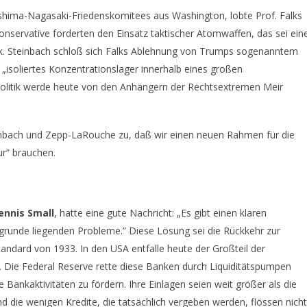
oshima-Nagasaki-Friedenskomitees aus Washington, lobte Prof. Falks
onservative forderten den Einsatz taktischer Atomwaffen, das sei ein
ik. Steinbach schloß sich Falks Ablehnung von Trumps sogenanntem
n „isoliertes Konzentrationslager innerhalb eines großen
 Politik werde heute von den Anhängern der Rechtsextremen Meir
einbach und Zepp-LaRouche zu, daß wir einen neuen Rahmen für die
ur” brauchen.
ennis Small
, hatte eine gute Nachricht: „Es gibt einen klaren
grunde liegenden Probleme.” Diese Lösung sei die Rückkehr zur
ndard von 1933. In den USA entfalle heute der Großteil der
. Die Federal Reserve rette diese Banken durch Liquiditätspumpen
 Bankaktivitäten zu fördern. Ihre Einlagen seien weit größer als die
 die wenigen Kredite, die tatsächlich vergeben werden, flössen nicht