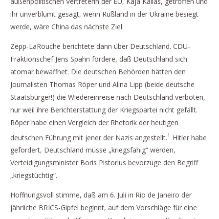
außenpolitischen Vertreterin der EU, Kaja Kallas, getroffen und
ihr unverblümt gesagt, wenn Rußland in der Ukraine besiegt
werde, wäre China das nächste Ziel.
Zepp-LaRouche berichtete dann über Deutschland. CDU-
Fraktionschef Jens Spahn fordere, daß Deutschland sich
atomar bewaffnet. Die deutschen Behörden hätten den
Journalisten Thomas Röper und Alina Lipp (beide deutsche
Staatsbürger!) die Wiedereinreise nach Deutschland verboten,
nur weil ihre Berichterstattung der Kriegspartei nicht gefällt.
Röper habe einen Vergleich der Rhetorik der heutigen
1
deutschen Führung mit jener der Nazis angestellt.
Hitler habe
gefordert, Deutschland müsse „kriegsfähig“ werden,
Verteidigungsminister Boris Pistorius bevorzuge den Begriff
„kriegstüchtig“.
Hoffnungsvoll stimme, daß am 6. Juli in Rio de Janeiro der
jährliche BRICS-Gipfel beginnt, auf dem Vorschläge für eine