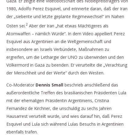
Gaza. Er zeigte eine Videobotschaft des Nobelpreisträgers von
1980, Adolfo Perez Esquivel, und erinnerte daran, daß der Iran
der „siebente und letzte geplante Regimewechsel“ im Nahen
2
Osten sei.
Aber der Iran „hat etwas Mächtigeres als
Atomwaffen – nämlich Würde“. In dem Video appelliert Perez
Esquivel aus Argentinien an die Weltgemeinschaft und
insbesondere an Israels Verbündete, Maßnahmen zu
ergreifen, um die Lethargie der UNO zu überwinden und den
Völkermord in Gaza zu beenden. Er verurteilte die „Verachtung
der Menschheit und der Werte“ durch den Westen.
Co-Moderator
Dennis Small
beschrieb anschließend das
außerordentliche Treffen des brasilianischen Präsidenten Lula
mit der ehemaligen Präsidentin Argentiniens, Cristina
Fernandez de Kirchner, die unschuldig zu sechs Jahren
Hausarrest verurteilt wurde, und wies darauf hin, daß Perez
Esquivel und Lula sich während Lulas Besuchs in Argentinien
ebenfalls trafen.