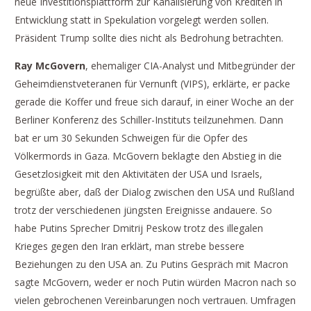
neue Investitionsplattform zur Kanalisierung von Krediten in
Entwicklung statt in Spekulation vorgelegt werden sollen.
Präsident Trump sollte dies nicht als Bedrohung betrachten.
Ray McGovern
, ehemaliger CIA-Analyst und Mitbegründer der
Geheimdienstveteranen für Vernunft (VIPS), erklärte, er packe
gerade die Koffer und freue sich darauf, in einer Woche an der
Berliner Konferenz des Schiller-Instituts teilzunehmen. Dann
bat er um 30 Sekunden Schweigen für die Opfer des
Völkermords in Gaza. McGovern beklagte den Abstieg in die
Gesetzlosigkeit mit den Aktivitäten der USA und Israels,
begrüßte aber, daß der Dialog zwischen den USA und Rußland
trotz der verschiedenen jüngsten Ereignisse andauere. So
habe Putins Sprecher Dmitrij Peskow trotz des illegalen
Krieges gegen den Iran erklärt, man strebe bessere
Beziehungen zu den USA an. Zu Putins Gespräch mit Macron
sagte McGovern, weder er noch Putin würden Macron nach so
vielen gebrochenen Vereinbarungen noch vertrauen. Umfragen