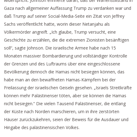
widerspricht. Johnson erinnerte daran, daß der Waffenstillstand in
Gaza nach allgemeiner Auffassung Trump zu verdanken war und
daß Trump auf seiner Social-Media-Seite ein Zitat von Jeffrey
Sachs veröffentlicht hatte, worin dieser Netanjahu als
Völkermörder angreift. „Ich glaube, Trump versucht, eine
Geschichte zu erzählen, die die extremen Zionisten besänftigen
soll“, sagte Johnson. Die israelische Armee habe nach 15
Monaten massiver Bombardierung und vollständiger Kontrolle
der Grenzen und des Luftraums über eine eingeschlossene
Bevölkerung dennoch die Hamas nicht besiegen können, das
habe man an den bewaffneten Hamas-Kämpfern bei der
Freilassung der israelischen Geiseln gesehen. „Israels Streitkräfte
können mehr Palästinenser töten, aber sie können die Hamas
nicht besiegen.“ Die vielen Tausend Palästinenser, die entlang
der Küste nach Norden marschieren, um in ihre zerstörten
Häuser zurückzukehren, seien der Beweis für die Ausdauer und
Hingabe des palästinensischen Volkes.