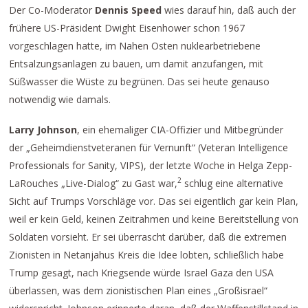
Der Co-Moderator
Dennis Speed
wies darauf hin, daß auch der
frühere US-Präsident Dwight Eisenhower schon 1967
vorgeschlagen hatte, im Nahen Osten nuklearbetriebene
Entsalzungsanlagen zu bauen, um damit anzufangen, mit
Süßwasser die Wüste zu begrünen. Das sei heute genauso
notwendig wie damals.
Larry Johnson
, ein ehemaliger CIA-Offizier und Mitbegründer
der „Geheimdienstveteranen für Vernunft“ (Veteran Intelligence
Professionals for Sanity, VIPS), der letzte Woche in Helga Zepp-
2
LaRouches „Live-Dialog“ zu Gast war,
schlug eine alternative
Sicht auf Trumps Vorschläge vor. Das sei eigentlich gar kein Plan,
weil er kein Geld, keinen Zeitrahmen und keine Bereitstellung von
Soldaten vorsieht. Er sei überrascht darüber, daß die extremen
Zionisten in Netanjahus Kreis die Idee lobten, schließlich habe
Trump gesagt, nach Kriegsende würde Israel Gaza den USA
überlassen, was dem zionistischen Plan eines „Großisrael“