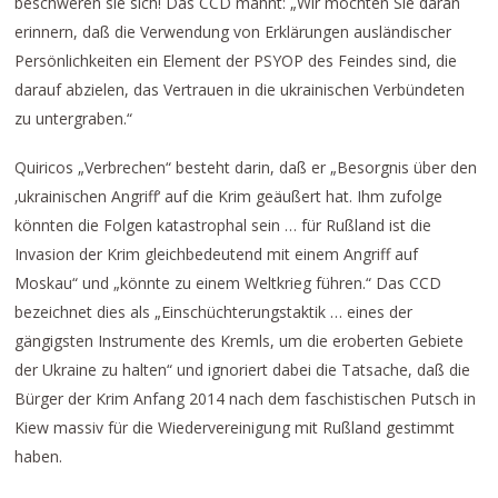
beschweren sie sich! Das CCD mahnt: „Wir möchten Sie daran
erinnern, daß die Verwendung von Erklärungen ausländischer
Persönlichkeiten ein Element der PSYOP des Feindes sind, die
darauf abzielen, das Vertrauen in die ukrainischen Verbündeten
zu untergraben.“
Quiricos „Verbrechen“ besteht darin, daß er „Besorgnis über den
‚ukrainischen Angriff‘ auf die Krim geäußert hat. Ihm zufolge
könnten die Folgen katastrophal sein … für Rußland ist die
Invasion der Krim gleichbedeutend mit einem Angriff auf
Moskau“ und „könnte zu einem Weltkrieg führen.“ Das CCD
bezeichnet dies als „Einschüchterungstaktik … eines der
gängigsten Instrumente des Kremls, um die eroberten Gebiete
der Ukraine zu halten“ und ignoriert dabei die Tatsache, daß die
Bürger der Krim Anfang 2014 nach dem faschistischen Putsch in
Kiew massiv für die Wiedervereinigung mit Rußland gestimmt
haben.