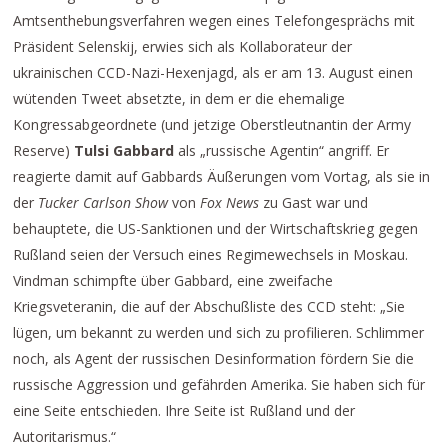
Amtsenthebungsverfahren wegen eines Telefongesprächs mit
Präsident Selenskij, erwies sich als Kollaborateur der
ukrainischen CCD-Nazi-Hexenjagd, als er am 13. August einen
wütenden Tweet absetzte, in dem er die ehemalige
Kongressabgeordnete (und jetzige Oberstleutnantin der Army
Reserve)
Tulsi Gabbard
als „russische Agentin“ angriff. Er
reagierte damit auf Gabbards Äußerungen vom Vortag, als sie in
der
Tucker Carlson Show
von
Fox News
zu Gast war und
behauptete, die US-Sanktionen und der Wirtschaftskrieg gegen
Rußland seien der Versuch eines Regimewechsels in Moskau.
Vindman schimpfte über Gabbard, eine zweifache
Kriegsveteranin, die auf der Abschußliste des CCD steht: „Sie
lügen, um bekannt zu werden und sich zu profilieren. Schlimmer
noch, als Agent der russischen Desinformation fördern Sie die
russische Aggression und gefährden Amerika. Sie haben sich für
eine Seite entschieden. Ihre Seite ist Rußland und der
Autoritarismus.“