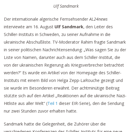
Ulf Sandmark
Der internationale algerische Fernsehsender
AL24news
interviewte am 16. August
Ulf Sandmark
, den Leiter des
Schiller-Instituts in Schweden, zu seiner Aufnahme in die
ukrainische Abschußliste. TV-Moderator Rahim fragte Sandmark
in seiner politischen Nachrichtensendung: „Was sagen Sie zu der
Liste von Namen, darunter auch aus dem Schiller-Institut, die
von der ukrainischen Regierung als Kriegsverbrecher betrachtet
werden?“ Es wurde ein Artikel von der Homepage des Schiller-
Instituts mit einem Bild von Helga Zepp-LaRouche gezeigt und
sie wurde im Besonderen erwähnt. Der achtminütige Beitrag
stützte sich auf den Artikel „Reaktionen auf die ukrainische Nazi-
Hitliste aus aller Welt“ (
Teil 1
dieser EIR-Serie), den die Sendung
nur zwei Stunden zuvor erhalten hatte.
Sandmark hatte die Gelegenheit, die Zuhörer über die
verschiedenen Konferenzen des Schiller-Instituts für eine neue