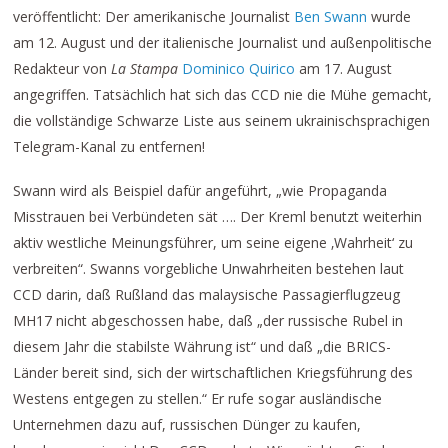
veröffentlicht: Der amerikanische Journalist
Ben Swann
wurde
am 12. August und der italienische Journalist und außenpolitische
Redakteur von
La Stampa
Dominico Quirico
am 17. August
angegriffen. Tatsächlich hat sich das CCD nie die Mühe gemacht,
die vollständige Schwarze Liste aus seinem ukrainischsprachigen
Telegram-Kanal zu entfernen!
Swann wird als Beispiel dafür angeführt, „wie Propaganda
Misstrauen bei Verbündeten sät …. Der Kreml benutzt weiterhin
aktiv westliche Meinungsführer, um seine eigene ‚Wahrheit‘ zu
verbreiten“. Swanns vorgebliche Unwahrheiten bestehen laut
CCD darin, daß Rußland das malaysische Passagierflugzeug
MH17 nicht abgeschossen habe, daß „der russische Rubel in
diesem Jahr die stabilste Währung ist“ und daß „die BRICS-
Länder bereit sind, sich der wirtschaftlichen Kriegsführung des
Westens entgegen zu stellen.“ Er rufe sogar ausländische
Unternehmen dazu auf, russischen Dünger zu kaufen,