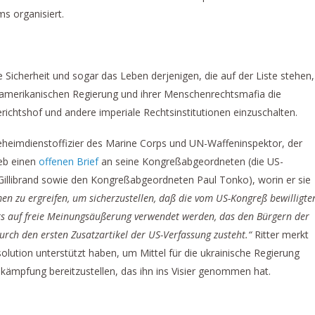
s organisiert.
e Sicherheit und sogar das Leben derjenigen, die auf der Liste stehen,
d amerikanischen Regierung und ihrer Menschenrechtsmafia die
erichtshof und andere imperiale Rechtsinstitutionen einzuschalten.
eheimdienstoffizier des Marine Corps und UN-Waffeninspektor, der
ieb einen
offenen Brief
an seine Kongreßabgeordneten (die US-
illibrand sowie den Kongreßabgeordneten Paul Tonko), worin er sie
n zu ergreifen, um sicherzustellen, daß die vom US-Kongreß bewilligte
hts auf freie Meinungsäußerung verwendet werden, das den Bürgern der
durch den ersten Zusatzartikel der US-Verfassung zusteht.“
Ritter merkt
olution unterstützt haben, um Mittel für die ukrainische Regierung
kämpfung bereitzustellen, das ihn ins Visier genommen hat.