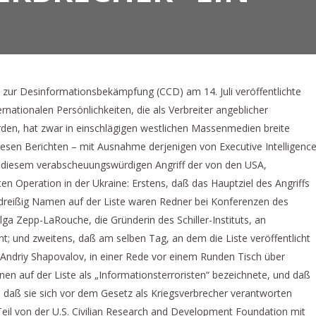
m zur Desinformationsbekämpfung (CCD) am 14. Juli veröffentlichte
nationalen Persönlichkeiten, die als Verbreiter angeblicher
rden, hat zwar in einschlägigen westlichen Massenmedien breite
diesen Berichten – mit Ausnahme derjenigen von Executive Intelligenc
er diesem verabscheuungswürdigen Angriff der von den USA,
n Operation in der Ukraine: Erstens, daß das Hauptziel des Angriffs
ten dreißig Namen auf der Liste waren Redner bei Konferenzen des
elga Zepp-LaRouche, die Gründerin des Schiller-Instituts, an
int; und zweitens, daß am selben Tag, an dem die Liste veröffentlicht
Andriy Shapovalov, in einer Rede vor einem Runden Tisch über
n auf der Liste als „Informationsterroristen“ bezeichnete, und daß
n, daß sie sich vor dem Gesetz als Kriegsverbrecher verantworten
il von der U.S. Civilian Research and Development Foundation mit