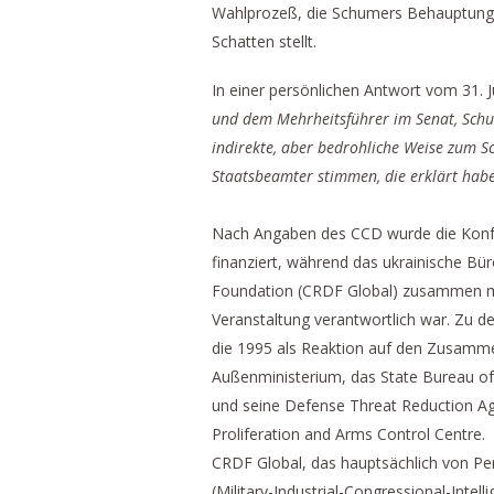
Wahlprozeß, die Schumers Behauptung e
Schatten stellt.
In einer persönlichen Antwort vom 31. Ju
und dem Mehrheitsführer im Senat, Schume
indirekte, aber bedrohliche Weise zum Sc
Staatsbeamter stimmen, die erklärt habe
Nach Angaben des CCD wurde die Konfer
finanziert, während das ukrainische Bü
Foundation (CRDF Global) zusammen mit
Veranstaltung verantwortlich war. Zu d
die 1995 als Reaktion auf den Zusamm
Außenministerium, das State Bureau of 
und seine Defense Threat Reduction Ag
Proliferation and Arms Control Centre.
CRDF Global, das hauptsächlich von P
(Military-Industrial-Congressional-Int