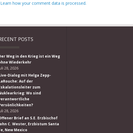
.
Learn how your comment data is processed.
RECENT POSTS
Der Weg in den Krieg ist ein Weg
ohne Wiederkehr
Juli 28, 2026
Live-Dialog mit Helga Zepp-
LaRouche: Auf der
Eskalationsleiter zum
Nuklearkrieg: Wo sind
verantwortliche
Persönlichkeiten?
Juli 28, 2026
Offener Brief an S.E. Erzbischof
John C. Wester, Erzbistum Santa
Fe, New Mexico