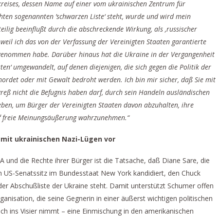
reises, dessen Name auf einer vom ukrainischen Zentrum für
ten sogenannten ’schwarzen Liste‘ steht, wurde und wird mein
eilig beeinflußt durch die abschreckende Wirkung, als ‚russischer
weil ich das von der Verfassung der Vereinigten Staaten garantierte
genommen habe. Darüber hinaus hat die Ukraine in der Vergangenheit
isten‘ umgewandelt, auf denen diejenigen, die sich gegen die Politik der
ordet oder mit Gewalt bedroht werden. Ich bin mir sicher, daß Sie mit
eß nicht die Befugnis haben darf, durch sein Handeln ausländischen
eben, um Bürger der Vereinigten Staaten davon abzuhalten, ihre
uf freie Meinungsäußerung wahrzunehmen.“
mit ukrainischen Nazi-Lügen vor
 und die Rechte ihrer Bürger ist die Tatsache, daß Diane Sare, die
den US-Senatssitz im Bundesstaat New York kandidiert, den Chuck
der Abschußliste der Ukraine steht. Damit unterstützt Schumer offen
ganisation, die seine Gegnerin in einer äußerst wichtigen politischen
ich ins Visier nimmt – eine Einmischung in den amerikanischen