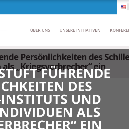
ÜBER UNS
UNSERE INITIATIVEN
KONFERE
ende Persönlichkeiten des Schille
 als „Kriegsverbrecher“ ein
STUFT FÜHRENDE
CHKEITEN DES
-INSTITUTS UND
INDIVIDUEN ALS
ERBRECHER“ EIN