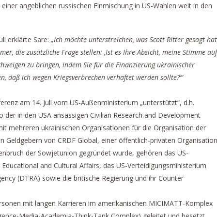
iner angeblichen russischen Einmischung in US-Wahlen weit in den
li erklärte Sare:
„Ich möchte unterstreichen, was Scott Ritter gesagt hat
r, die zusätzliche Frage stellen: ‚Ist es Ihre Absicht, meine Stimme auf
hweigen zu bringen, indem Sie für die Finanzierung ukrainischer
n, daß ich wegen Kriegsverbrechen verhaftet werden sollte?’“
enz am 14. Juli vom US-Außenministerium „unterstützt“, d.h.
ro der in den USA ansässigen Civilian Research and Development
 mehreren ukrainischen Organisationen für die Organisation der
en Geldgebern von CRDF Global, einer öffentlich-privaten Organisation
enbruch der Sowjetunion gegründet wurde, gehören das US-
Educational and Cultural Affairs, das US-Verteidigungsministerium
ency (DTRA) sowie die britische Regierung und ihr Counter
ersonen mit langen Karrieren im amerikanischen MICIMATT-Komplex
elligence-Media-Academia-Think-Tank Complex) geleitet und besetzt