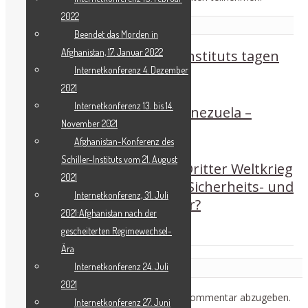
2022
Related Posts
Beendet das Morden in
Afghanistan, 17. Januar 2022
Mitglieder des Schiller-Instituts tagen
Internetkonferenz 4. Dezember
im Rheingau
2021
Internetkonferenz 13. bis 14.
Versuchter Putsch in Venezuela –
November 2021
Bürgerkriegsgefahr!
Afghanistan-Konferenz des
Schiller-Instituts vom 21. August
Helga Zepp-LaRouche: Dritter Weltkrieg
2021
oder eine neue globale Sicherheits- und
Internetkonferenz, 31. Juli
Entwicklungsarchitektur?
2021:Afghanistan nach der
gescheiterten Regimewechsel-
Ära
Leave a Reply
Internetkonferenz 24. Juli
2021
Du musst
angemeldet
sein, um einen Kommentar abzugeben.
Internetkonferenz 27. Juni