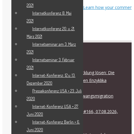
2021
This site uses Akismet to reduce spam.
Learn how your comment
Internetkonferenz 8. Mai
data is processed.
2021
Internetkonferenz 20. u. 21.
März 2021
Internetseminar am 3. März
2021
RECENT POSTS
Internetseminar 3. Februar
2021
Die Flüchtlingskrise durch Entwicklung lösen: Die
Internet-Konferenz: 12.u. 13.
strategische Bedeutung der neuen Enzyklika
Dezember 2020
August 7, 2026
Pressekonferenz USA • 23. Juli
EIR-Krisenforum zur Krise der Zwangsmigration
2020
August 7, 2026
Internet-Konferenz USA • 27.
Internationale Friedenskoalition #166, 07.08.2026,
Juni 2020
17.00 Uhr
Internet-Konferenz Berlin • 6.
August 6, 2026
Juni 2020