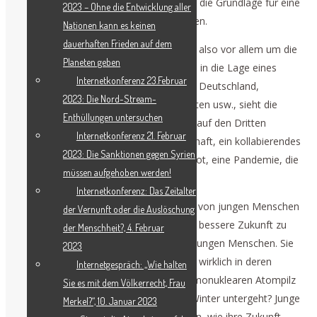
hat, kann dieses gemeinsame Interesse die Grundlage für eine
2023 – Ohne die Entwicklung aller
gemeinsame Sicherheitsarchitektur bilden.
Nationen kann es keinen
dauerhaften Frieden auf dem
Auf der kommenden Konferenz geht es also vor allem um die
Planeten geben
jungen Menschen. Denn wenn man sich in die Lage eines
Internetkonferenz 23.Februar
jungen Menschen versetzt, sagen wir in Deutschland,
2023: Die Nord-Stream-
Frankreich, Italien, den Vereinigten Staaten usw., sieht die
Enthüllungen untersuchen
Zukunft nicht sehr rosig aus. Man blickt auf den Dritten
Internetkonferenz 21. Februar
Weltkrieg, auf eine kollabierende Wirtschaft, ein kollabierendes
2023: Die Sanktionen gegen Syrien
Finanzsystem, eine weltweite Hungersnot, eine Pandemie, die
müssen aufgehoben werden!
noch nicht unter Kontrolle ist.
Internetkonferenz: Das Zeitalter
Diese Konferenz will eine Partnerschaft von jungen Menschen
der Vernunft oder die Auslöschung
aus der ganzen Welt bilden, um für eine bessere Zukunft zu
der Menschheit?, 4. Februar
kämpfen, denn die Zukunft gehört den jungen Menschen. Sie
2023
werden im Moment nicht gefragt: Ist es wirklich in deren
Internetgespräch: „Wie halten
Interesse, daß die Welt von einem thermonuklearen Atompilz
Sie es mit dem Völkerrecht, Frau
und darauffolgend in einem nuklearen Winter untergeht? Junge
Merkel?“, 10. Januar 2023
Menschen sollten mitbestimmen können, wie ihre Zukunft