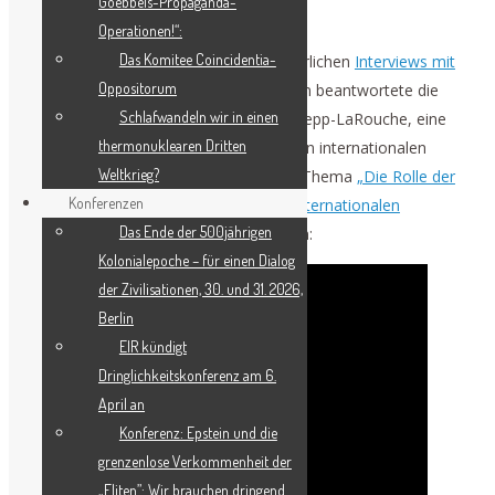
Goebbels-Propaganda-
ZU KÄMPFEN“
Operationen!“:
Das Komitee Coincidentia-
4. Mai (EIRNS) – Innerhalb eines ausführlichen
Interviews mit
Oppositorum
dem Autor und Publizisten Daniel
Estulin beantwortete die
Schlafwandeln wir in einen
Gründerin des Schiller-Instituts, Helga Zepp-LaRouche, eine
thermonuklearen Dritten
Frage über den am 7. Mai stattfindenden internationalen
Weltkrieg?
Jugenddialog des Schiller-Instituts zum Thema
„Die Rolle der
Konferenzen
Jugend bei der Schaffung einer neuen internationalen
Das Ende der 500jährigen
Wirtschaftsarchitektur“
folgendermaßen:
Kolonialepoche – für einen Dialog
der Zivilisationen, 30. und 31. 2026,
Berlin
EIR kündigt
Dringlichkeitskonferenz am 6.
April an
Konferenz: Epstein und die
grenzenlose Verkommenheit der
„Eliten”: Wir brauchen dringend