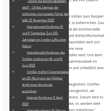
„Stoppt die Atomkriegsgefahr
aussieht.
jetzt!“ – Drittes Seminar der
politischen und sozialen Führer der
Es gibt so spannende Entwicklungen! Wir stehen zum Beispiel
Welt, 22. November 2022
kurz davor, thermonukleare Fusionskraft zu beherrschen. Das
Internationale Konferenz 10.
ist unglaublich, denn wenn wir erst einmal die kommerzielle
und 11. September:Zum 100.
Kernfusion haben, werden wir Energie- und Rohstoffsicherheit
Jahrestag von Lyndon LaRouches
auf unserem Planeten haben. Auch die Raumfahrt wird sich
Geburt
damit wesentlich verbessern, weil dies eine neue
Internationale Konferenz des
Brennstoffquelle für die Raumfahrt darstellen wird. Und dann
Schiller-Instituts am 18. und 19.
ist da noch die umfassende Idee der Zusammenarbeit im
Juni 2022
Weltraum: Wir können Monddörfer bauen und schließlich eine
Schiller-Institut-Expertendialog
Stadt auf dem Mars errichten.
am 26. Mai:Irrsinn der Politiker
All das sind Dinge, die junge Menschen begeistern. Dorthin
droht einen Atomkrieg
kann sich die Menschheit entwickeln, vorausgesetzt, wir
auszulösen
kommen aus der gegenwärtigen Krise heraus. Darum wird es
Internet-Konferenz 9. April
auf dieser Konferenz gehen, und ich denke, es werden viele
2022
junge Menschen aus allen fünf Kontinenten teilnehmen.“
Internetkonferenz 19. Februar