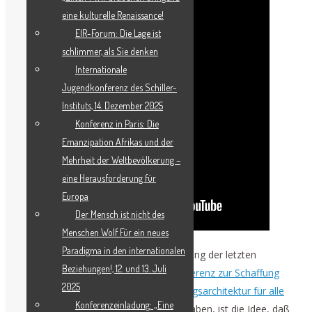
eine kulturelle Renaissance!
EIR-Forum: Die Lage ist
schlimmer, als Sie denken
Internationale
Jugendkonferenz des Schiller-
Instituts, 14. Dezember 2025
Konferenz in Paris: Die
Emanzipation Afrikas und der
Mehrheit der Weltbevölkerung –
eine Herausforderung für
Europa
Der Mensch ist nicht des
Menschen Wolf Für ein neues
Paradigma in den internationalen
„Im wesentlichen wird es eine Fortsetzung der letzten
Beziehungen!, 12. und 13. Juli
Konferenz [vom 9. April,
„Für eine Konferenz zur Schaffung
2025
einer neuen Sicherheits- und Entwicklungsarchitektur für alle
Konferenzeinladung: „Eine
Nationen“
] sein, denn was wir initiiert haben, ist die Idee, daß