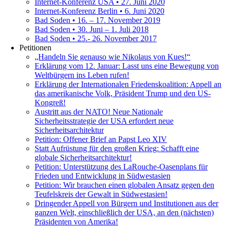
Internet-Konferenz USA • 27. Juni 2020
Internet-Konferenz Berlin • 6. Juni 2020
Bad Soden • 16. – 17. November 2019
Bad Soden • 30. Juni – 1. Juli 2018
Bad Soden • 25.- 26. November 2017
Petitionen
„Handeln Sie genauso wie Nikolaus von Kues!“
Erklärung vom 12. Januar: Lasst uns eine Bewegung von
Weltbürgern ins Leben rufen!
Erklärung der Internationalen Friedenskoalition: Appell an
das amerikanische Volk, Präsident Trump und den US-
Kongreß!
Austritt aus der NATO! Neue Nationale
Sicherheitsstrategie der USA erfordert neue
Sicherheitsarchitektur
Petition: Offener Brief an Papst Leo XIV
Statt Aufrüstung für den großen Krieg: Schafft eine
globale Sicherheitsarchitektur!
Petition: Unterstützung des LaRouche-Oasenplans für
Frieden und Entwicklung in Südwestasien
Petition: Wir brauchen einen globalen Ansatz gegen den
Teufelskreis der Gewalt in Südwestasien!
Dringender Appell von Bürgern und Institutionen aus der
ganzen Welt, einschließlich der USA, an den (nächsten)
Präsidenten von Amerika!