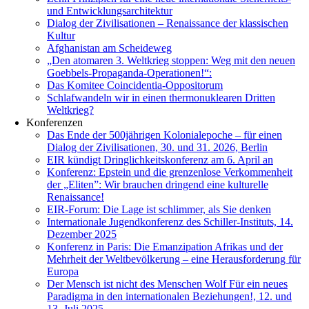
und Entwicklungsarchitektur
Dialog der Zivilisationen – Renaissance der klassischen
Kultur
Afghanistan am Scheideweg
„Den atomaren 3. Weltkrieg stoppen: Weg mit den neuen
Goebbels-Propaganda-Operationen!“:
Das Komitee Coincidentia-Oppositorum
Schlafwandeln wir in einen thermonuklearen Dritten
Weltkrieg?
Konferenzen
Das Ende der 500jährigen Kolonialepoche – für einen
Dialog der Zivilisationen, 30. und 31. 2026, Berlin
EIR kündigt Dringlichkeitskonferenz am 6. April an
Konferenz: Epstein und die grenzenlose Verkommenheit
der „Eliten”: Wir brauchen dringend eine kulturelle
Renaissance!
EIR-Forum: Die Lage ist schlimmer, als Sie denken
Internationale Jugendkonferenz des Schiller-Instituts, 14.
Dezember 2025
Konferenz in Paris: Die Emanzipation Afrikas und der
Mehrheit der Weltbevölkerung – eine Herausforderung für
Europa
Der Mensch ist nicht des Menschen Wolf Für ein neues
Paradigma in den internationalen Beziehungen!, 12. und
13. Juli 2025