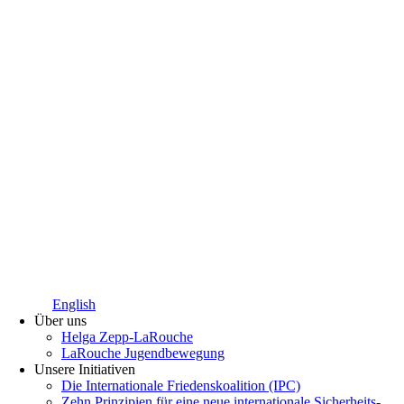
English
Über uns
Helga Zepp-LaRouche
LaRouche Jugendbewegung
Unsere Initiativen
Die Internationale Friedenskoalition (IPC)
­Zehn Prinzipien für eine neue internationale Sicherheits-