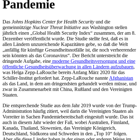
Pandemie
Das
Johns Hopkins Center for Health Security
und die
gemeinnützige
Nuclear Threat Initiative
aus Washington stellen
jährlich einen „Global Health Security Index“ zusammen, der am 8.
Dezember veröffentlicht wurde. Die Studie stellte fest, daß es in
allen Ländern unzureichende Kapazitäten gebe, so daß die Welt
„anfällig für künftige Gesundheitsnotfälle ist, die noch verheerender
sein könnten als das Coronavirus“. Der Bericht unterstreicht die
dringende Aufgabe, eine
moderne Gesundheitsversorgung und eine
öffentliche Gesundheitsüberwachung in allen Ländern aufzubauen
,
was Helga Zepp-LaRouche bereits Anfang März 2020 für das
Schiller-Institut gefordert hat. Zepp-LaRouche nannte
Afghanistan
als das Land, in dem am dringendsten gehandelt werden müsse, und
zwar in Zusammenarbeit mit China, Rußland und den Vereinigten
Staaten.
Die entsprechende Studie aus dem Jahr 2019 wurde von der Trump-
Administration häufig zitiert, weil darin die Vereinigten Staaten als
Vorreiter in Sachen Pandemiebereitschaft eingestuft wurde. Das ist
auch in diesem Jahr wieder der Fall, wobei Australien, Finnland,
Kanada, Thailand, Slowenien, das Vereinigte Königreich,
Deutschland, Südkorea und Schweden in den „Top 10“ folgen.
Aber alle diese Länder haben in der einen oder anderen Weise im