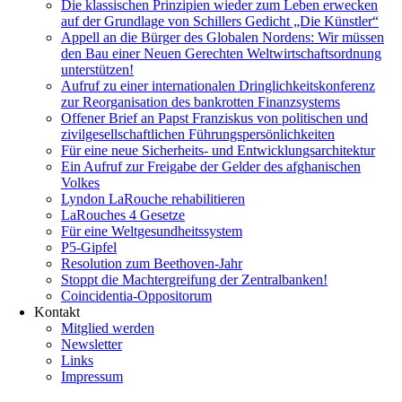
Die klassischen Prinzipien wieder zum Leben erwecken
auf der Grundlage von Schillers Gedicht „Die Künstler“
Appell an die Bürger des Globalen Nordens: Wir müssen
den Bau einer Neuen Gerechten Weltwirtschaftsordnung
unterstützen!
Aufruf zu einer internationalen Dringlichkeitskonferenz
zur Reorganisation des bankrotten Finanzsystems
Offener Brief an Papst Franziskus von politischen und
zivilgesellschaftlichen Führungspersönlichkeiten
Für eine neue Sicherheits- und Entwicklungsarchitektur
Ein Aufruf zur Freigabe der Gelder des afghanischen
Volkes
Lyndon LaRouche rehabilitieren
LaRouches 4 Gesetze
Für eine Weltgesundheitssystem
P5-Gipfel
Resolution zum Beethoven-Jahr
Stoppt die Machtergreifung der Zentralbanken!
Coincidentia-Oppositorum
Kontakt
Mitglied werden
Newsletter
Links
Impressum