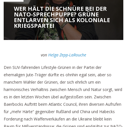
WER HÄLT DIE SCHNÜRE BEI DER
NATO-SPRECHPUPPE? GRÜNE
ENTLARVEN SICH ALS KOLONIALE
KRIEGSPARTEI
von
Helga Zepp-LaRouche
Den SUV-fahrenden Lifestyle-Grünen in der Partei der
ehemaligen Jute-Träger dürfte es ohnhin egal sein, aber so
manchem Wähler der Grünen, der sich ehrlich um ein
harmonisches Verhältnis zwischen Mensch und Natur sorgt, wird
es in den letzten Wochen übel aufgestoßen sein. Zwischen
Baerbocks Auftritt beim Atlantic Council, ihren diversen Aufrufen
für „mehr Härte“ gegenüber Rußland und China und Habecks
Forderung nach Waffenverkäufen an die Ukraine bleibt kein
Raum für Mißverständnisse: die Grünen sind endgültig zur NATO-