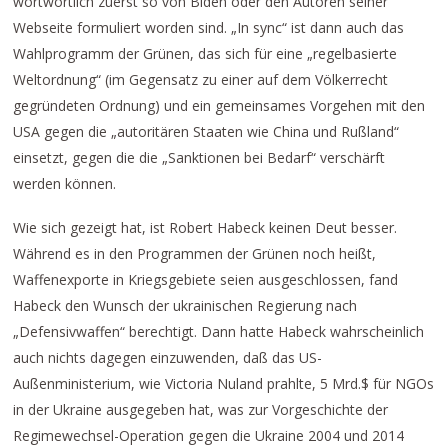
wortwörtlich zuerst so von Biden oder den Autoren seiner
Webseite formuliert worden sind. „In sync“ ist dann auch das
Wahlprogramm der Grünen, das sich für eine „regelbasierte
Weltordnung“ (im Gegensatz zu einer auf dem Völkerrecht
gegründeten Ordnung) und ein gemeinsames Vorgehen mit den
USA gegen die „autoritären Staaten wie China und Rußland“
einsetzt, gegen die die „Sanktionen bei Bedarf“ verschärft
werden können.
Wie sich gezeigt hat, ist Robert Habeck keinen Deut besser.
Während es in den Programmen der Grünen noch heißt,
Waffenexporte in Kriegsgebiete seien ausgeschlossen, fand
Habeck den Wunsch der ukrainischen Regierung nach
„Defensivwaffen“ berechtigt. Dann hatte Habeck wahrscheinlich
auch nichts dagegen einzuwenden, daß das US-
Außenministerium, wie Victoria Nuland prahlte, 5 Mrd.$ für NGOs
in der Ukraine ausgegeben hat, was zur Vorgeschichte der
Regimewechsel-Operation gegen die Ukraine 2004 und 2014