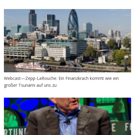
Webcast⁠—Zepp-LaRouche: Ein Finanzkrach kommt wie ein
großer Tsunami auf uns zu