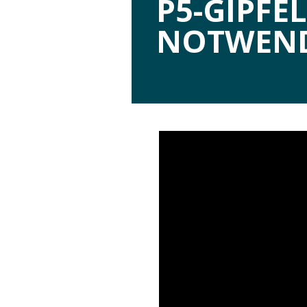
P5-GIPFE
NOTWEND