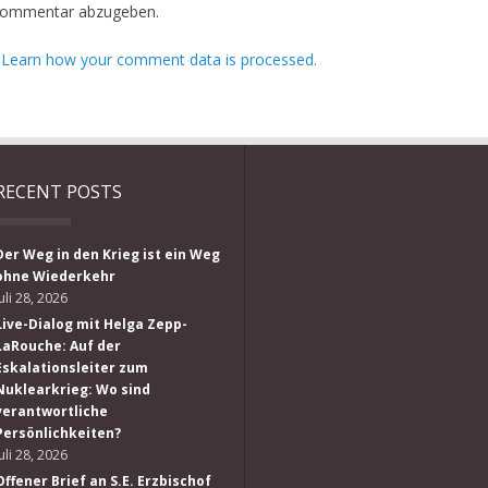
Kommentar abzugeben.
.
Learn how your comment data is processed.
RECENT POSTS
Der Weg in den Krieg ist ein Weg
ohne Wiederkehr
Juli 28, 2026
Live-Dialog mit Helga Zepp-
LaRouche: Auf der
Eskalationsleiter zum
Nuklearkrieg: Wo sind
verantwortliche
Persönlichkeiten?
Juli 28, 2026
Offener Brief an S.E. Erzbischof