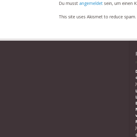
Du musst
angemeldet
sein, um einen 
This site uses Akismet to reduce spam