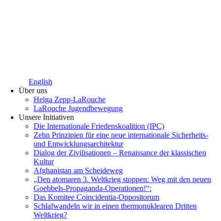
English
Über uns
Helga Zepp-LaRouche
LaRouche Jugendbewegung
Unsere Initiativen
Die Internationale Friedenskoalition (IPC)
­Zehn Prinzipien für eine neue internationale Sicherheits-
und Entwicklungsarchitektur
Dialog der Zivilisationen – Renaissance der klassischen
Kultur
Afghanistan am Scheideweg
„Den atomaren 3. Weltkrieg stoppen: Weg mit den neuen
Goebbels-Propaganda-Operationen!“:
Das Komitee Coincidentia-Oppositorum
Schlafwandeln wir in einen thermonuklearen Dritten
Weltkrieg?