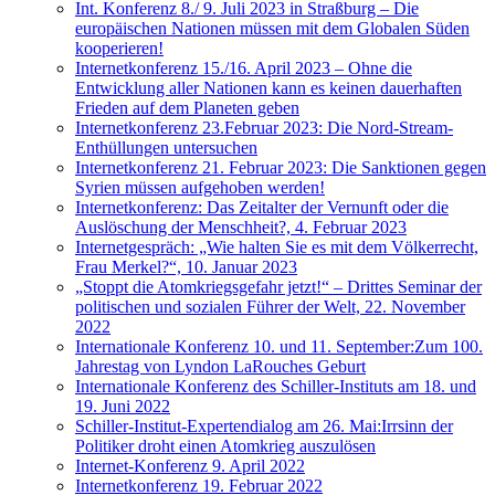
Int. Konferenz 8./ 9. Juli 2023 in Straßburg – Die
europäischen Nationen müssen mit dem Globalen Süden
kooperieren!
Internetkonferenz 15./16. April 2023 – Ohne die
Entwicklung aller Nationen kann es keinen dauerhaften
Frieden auf dem Planeten geben
Internetkonferenz 23.Februar 2023: Die Nord-Stream-
Enthüllungen untersuchen
Internetkonferenz 21. Februar 2023: Die Sanktionen gegen
Syrien müssen aufgehoben werden!
Internetkonferenz: Das Zeitalter der Vernunft oder die
Auslöschung der Menschheit?, 4. Februar 2023
Internetgespräch: „Wie halten Sie es mit dem Völkerrecht,
Frau Merkel?“, 10. Januar 2023
„Stoppt die Atomkriegsgefahr jetzt!“ – Drittes Seminar der
politischen und sozialen Führer der Welt, 22. November
2022
Internationale Konferenz 10. und 11. September:Zum 100.
Jahrestag von Lyndon LaRouches Geburt
Internationale Konferenz des Schiller-Instituts am 18. und
19. Juni 2022
Schiller-Institut-Expertendialog am 26. Mai:Irrsinn der
Politiker droht einen Atomkrieg auszulösen
Internet-Konferenz 9. April 2022
Internetkonferenz 19. Februar 2022