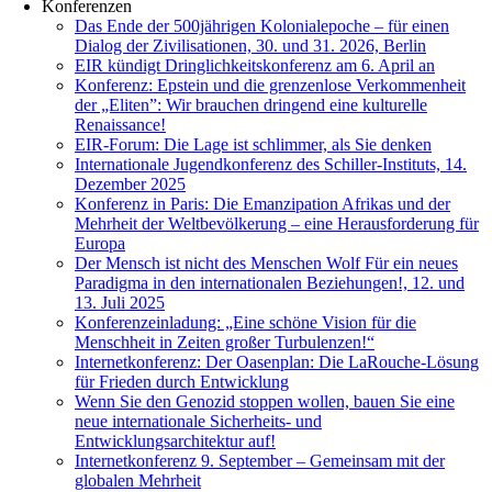
Konferenzen
Das Ende der 500jährigen Kolonialepoche – für einen
Dialog der Zivilisationen, 30. und 31. 2026, Berlin
EIR kündigt Dringlichkeitskonferenz am 6. April an
Konferenz: Epstein und die grenzenlose Verkommenheit
der „Eliten”: Wir brauchen dringend eine kulturelle
Renaissance!
EIR-Forum: Die Lage ist schlimmer, als Sie denken
Internationale Jugendkonferenz des Schiller-Instituts, 14.
Dezember 2025
Konferenz in Paris: Die Emanzipation Afrikas und der
Mehrheit der Weltbevölkerung – eine Herausforderung für
Europa
Der Mensch ist nicht des Menschen Wolf Für ein neues
Paradigma in den internationalen Beziehungen!, 12. und
13. Juli 2025
Konferenzeinladung: „Eine schöne Vision für die
Menschheit in Zeiten großer Turbulenzen!“
Internetkonferenz: Der Oasenplan: Die LaRouche-Lösung
für Frieden durch Entwicklung
Wenn Sie den Genozid stoppen wollen, bauen Sie eine
neue internationale Sicherheits- und
Entwicklungsarchitektur auf!
Internetkonferenz 9. September – Gemeinsam mit der
globalen Mehrheit