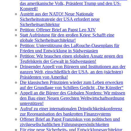
das amerikanische Volk, Präsident Trump und den US-
Kongreß!
Austritt aus der NATO! Neue Nationale
Sicherheitsstrategie der USA erfordert neue
Sicherheitsarchitektur
Petition: Offener Brief an Papst Leo XIV
Statt Aufrüstung für den großen Krieg: Schafft eine
globale Sicherheitsarchitektur!
Petition: Unterstützung des LaRouche-Oasenplans für
Frieden und Entwicklung in Südwestasien
Petition: Wir brauchen einen globalen Ansatz gegen den
Teufelskreis der Gewalt in Südwestasien!
Dringender Appell von Bürgern und Institutionen aus der
ganzen Welt, einschließlich der USA, an den (nächsten)
Präsidenten von Amerika!
Die klassischen Prinzipien wieder zum Leben erwecken
auf der Grundlage von Schillers Gedicht „Die Künstler“
Appell an die Bürger des Globalen Nordens: Wir müssen
den Bau einer Neuen Gerechten Weltwirtschaftsordnung
unterstützen!
Aufruf zu einer internationalen Dringlichkeitskonferenz
zur Reorganisation des bankrotten Finanzsystems
Offener Brief an Papst Franziskus von politischen und
zivilgesellschaftlichen Führungspersönlichkeiten
Für eine neue Sicherheits- und Entwicklungsarchitektur