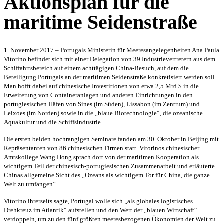
Aktionsplan für die
maritime Seidenstraße
1. November 2017 – Portugals Ministerin für Meeresangelegenheiten Ana Paula
Vitorino befindet sich mit einer Delegation von 39 Industrievertretern aus dem
Schiffahrtsbereich auf einem achttägigen China-Besuch, auf dem die
Beteiligung Portugals an der maritimen Seidenstraße konkretisiert werden soll.
Man hofft dabei auf chinesische Investitionen von etwa 2,5 Mrd.$ in die
Erweiterung von Containeranlagen und anderen Einrichtungen in den
portugiesischen Häfen von Sines (im Süden), Lissabon (im Zentrum) und
Leixoes (im Norden) sowie in die „blaue Biotechnologie“, die ozeanische
Aquakultur und die Schiffsindustrie.
Die ersten beiden hochrangigen Seminare fanden am 30. Oktober in Beijing mit
Repräsentanten von 86 chinesischen Firmen statt. Vitorinos chinesischer
Amtskollege Wang Hong sprach dort von der maritimen Kooperation als
wichtigem Teil der chinesisch-portugiesischen Zusammenarbeit und erläuterte
Chinas allgemeine Sicht des „Ozeans als wichtigem Tor für China, die ganze
Welt zu umfangen”.
Vitorino ihrerseits sagte, Portugal wolle sich „als globales logistisches
Drehkreuz im Atlantik“ aufstellen und den Wert der „blauen Wirtschaft“
verdoppeln, um zu den fünf größten meeresbezogenen Ökonomien der Welt zu