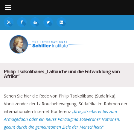
Philip Tsokolibane: „LaRouche und die Entwicklung von
Afrika“
Sehen Sie hier die Rede von Philip Tsokolibane (Südafrika),
Vorsitzender der LaRouchebewegung, Südafrika im Rahmen der
internationalen Internet-Konferenz
„Kriegstreiberei bis zum
Armageddon oder ein neues Paradigma souveräner Nationen,
geeint durch die gemeinsamen Ziele der Menschheit?“