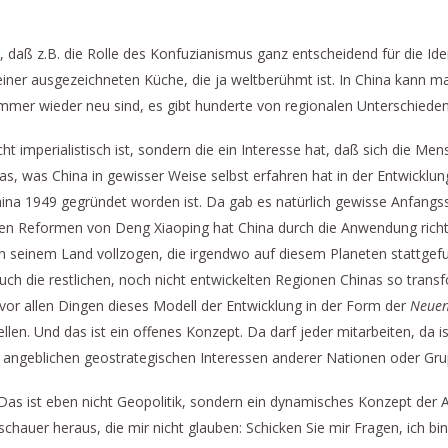
daß z.B. die Rolle des Konfuzianismus ganz entscheidend für die Iden
ner ausgezeichneten Küche, die ja weltberühmt ist. In China kann ma
e immer wieder neu sind, es gibt hunderte von regionalen Unterschieden
icht imperialistisch ist, sondern die ein Interesse hat, daß sich die Me
as, was China in gewisser Weise selbst erfahren hat in der Entwicklung
hina 1949 gegründet worden ist. Da gab es natürlich gewisse Anfangss
 den Reformen von Deng Xiaoping hat China durch die Anwendung richtig
in seinem Land vollzogen, die irgendwo auf diesem Planeten stattgefu
ch die restlichen, noch nicht entwickelten Regionen Chinas so trans
or allen Dingen dieses Modell der Entwicklung in der Form der
Neuen
len. Und das ist ein offenes Konzept. Da darf jeder mitarbeiten, da is
die angeblichen geostrategischen Interessen anderer Nationen oder Gr
. Das ist eben nicht Geopolitik, sondern ein dynamisches Konzept der
chauer heraus, die mir nicht glauben: Schicken Sie mir Fragen, ich bi