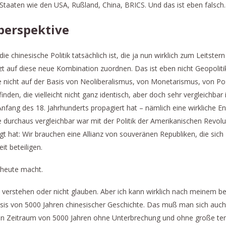
Staaten wie den USA, Rußland, China, BRICS. Und das ist eben falsch.
perspektive
chinesische Politik tatsächlich ist, die ja nun wirklich zum Leitster
tzt auf diese neue Kombination zuordnen. Das ist eben nicht Geopolit
die nicht auf der Basis von Neoliberalismus, von Monetarismus, von Po
inden, die vielleicht nicht ganz identisch, aber doch sehr vergleichbar
nfang des 18. Jahrhunderts propagiert hat – nämlich eine wirkliche En
e durchaus vergleichbar war mit der Politik der Amerikanischen Revo
gt hat: Wir brauchen eine Allianz von souveränen Republiken, die sic
t beteiligen.
 heute macht.
cht verstehen oder nicht glauben. Aber ich kann wirklich nach meinem
Basis von 5000 Jahren chinesischer Geschichte. Das muß man sich auc
langen Zeitraum von 5000 Jahren ohne Unterbrechung und ohne große te