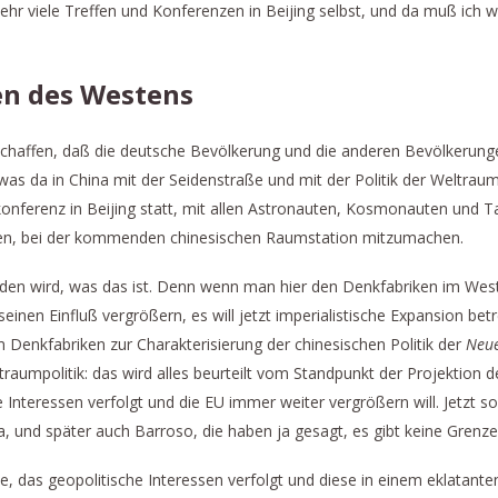
ehr viele Treffen und Konferenzen in Beijing selbst, und da muß ich 
en des Westens
 schaffen, daß die deutsche Bevölkerung und die anderen Bevölkerunge
 was da in China mit der Seidenstraße und mit der Politik der Weltrau
onferenz in Beijing statt, mit allen Astronauten, Kosmonauten und Ta
aden, bei der kommenden chinesischen Raumstation mitzumachen.
anden wird, was das ist. Denn wenn man hier den Denkfabriken im We
 seinen Einfluß vergrößern, es will jetzt imperialistische Expansion betr
 Denkfabriken zur Charakterisierung der chinesischen Politik der
Neue
Weltraumpolitik: das wird alles beurteilt vom Standpunkt der Projekti
 Interessen verfolgt und die EU immer weiter vergrößern will. Jetzt 
 und später auch Barroso, die haben ja gesagt, es gibt keine Grenze
de, das geopolitische Interessen verfolgt und diese in einem eklatant