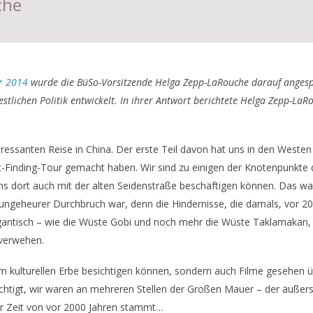
che
r 2014
wurde die BüSo-Vorsitzende Helga Zepp-LaRouche darauf angesp
estlichen Politik entwickelt. In ihrer Antwort berichtete Helga Zepp-LaR
eressanten Reise in China. Der erste Teil davon hat uns in den Westen
t-Finding-Tour gemacht haben. Wir sind zu einigen der Knotenpunkte de
dort auch mit der alten Seidenstraße beschäftigen können. Das war e
n ungeheurer Durchbruch war, denn die Hindernisse, die damals, vor 20
ntisch – wie die Wüste Gobi und noch mehr die Wüste Taklamakan,
 verwehen.
om kulturellen Erbe besichtigen können, sondern auch Filme gesehen üb
tigt, wir waren an mehreren Stellen der Großen Mauer – der äußerst
der Zeit von vor 2000 Jahren stammt…