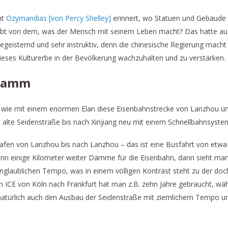
ht
Ozymandias [von Percy Shelley]
erinnert, wo Statuen und Gebäud
leibt von dem, was der Mensch mit seinem Leben macht? Das hatte auf
 begeisternd und sehr instruktiv, denn die chinesische Regierung macht
eses Kulturerbe in der Bevölkerung wachzuhalten und zu verstärken.
gramm
, wie mit einem enormen Elan diese Eisenbahnstrecke von Lanzhou un
ie alte Seidenstraße bis nach Xinjiang neu mit einem Schnellbahnsyst
fen von Lanzhou bis nach Lanzhou – das ist eine Busfahrt von etwa
ann einige Kilometer weiter Dämme für die Eisenbahn, dann sieht man
unglaublichen Tempo, was in einem völligen Kontrast steht zu der doc
 ICE von Köln nach Frankfurt hat man z.B. zehn Jahre gebraucht, währ
natürlich auch den Ausbau der Seidenstraße mit ziemlichem Tempo und