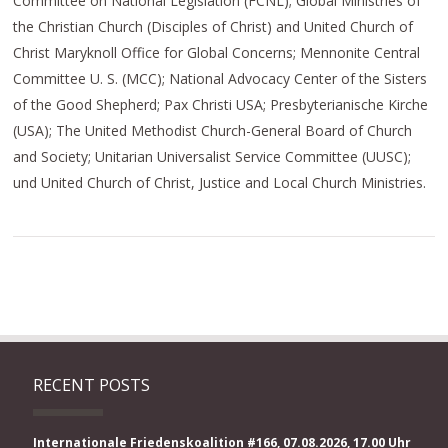
Committee on National Legislation (FCNL); Global Ministries of
the Christian Church (Disciples of Christ) and United Church of
Christ Maryknoll Office for Global Concerns; Mennonite Central
Committee U. S. (MCC); National Advocacy Center of the Sisters
of the Good Shepherd; Pax Christi USA; Presbyterianische Kirche
(USA); The United Methodist Church-General Board of Church
and Society; Unitarian Universalist Service Committee (UUSC);
und United Church of Christ, Justice and Local Church Ministries.
RECENT POSTS
Internationale Friedenskoalition #166, 07.08.2026, 17.00 Uhr