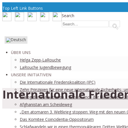
Top Left Link Buttons
Search
ÜBER UNS
Helga Zepp-LaRouche
LaRouche Jugendbewegung
UNSERE INITIATIVEN
Die Internationale Friedenskoalition (IPC)
Internationale Frieden
­Zehn Prinzipien für eine neue internationale Sicherheits- 
Dialog der Zivilisationen – Renaissance der klassischen Kul
Afghanistan am Scheideweg
„Den atomaren 3. Weltkrieg stoppen: Weg mit den neuen 
Das Komitee Coincidentia-Oppositorum
Schlafwandeln wir in einen thermonuklearen Dritten Weltkr