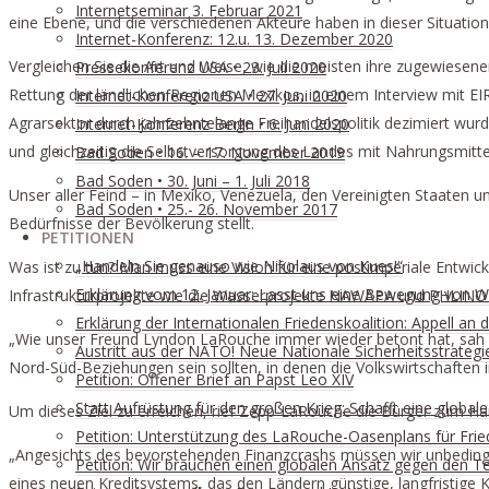
Internetseminar 3. Februar 2021
eine Ebene, und die verschiedenen Akteure haben in dieser Situati
Internet-Konferenz: 12.u. 13. Dezember 2020
Vergleichen Sie die Art und Weise, wie die meisten ihre zugewiesenen
Pressekonferenz USA • 23. Juli 2020
Rettung der ländlichen Regionen Mexikos, in einem Interview mit EI
Internet-Konferenz USA • 27. Juni 2020
Agrarsektor durch jahrzehntelange Freihandelspolitik dezimiert wurd
Internet-Konferenz Berlin • 6. Juni 2020
und gleichzeitig die Selbstversorgung des Landes mit Nahrungsmitt
Bad Soden • 16. – 17. November 2019
Bad Soden • 30. Juni – 1. Juli 2018
Unser aller Feind – in Mexiko, Venezuela, den Vereinigten Staaten u
Bad Soden • 25.- 26. November 2017
Bedürfnisse der Bevölkerung stellt.
PETITIONEN
„Handeln Sie genauso wie Nikolaus von Kues!“
Was ist zu tun? Man muss eine Vision für eine postimperiale Entwi
Erklärung vom 12. Januar: Lasst uns eine Bewegung von We
Infrastrukturprojekte wie die Wasserprojekte NAWAPA und PHLINO z
Erklärung der Internationalen Friedenskoalition: Appell a
„Wie unser Freund Lyndon LaRouche immer wieder betont hat, sah er
Austritt aus der NATO! Neue Nationale Sicherheitsstrategi
Nord-Süd-Beziehungen sein sollten, in denen die Volkswirtschaften
Petition: Offener Brief an Papst Leo XIV
Statt Aufrüstung für den großen Krieg: Schafft eine globale 
Um dieses Ziel zu erreichen, rief Zepp-LaRouche die Bürger zum Ha
Petition: Unterstützung des LaRouche-Oasenplans für Fri
„Angesichts des bevorstehenden Finanzcrashs müssen wir unbedingt
Petition: Wir brauchen einen globalen Ansatz gegen den Te
eines neuen Kreditsystems, das den Ländern günstige, langfristige K