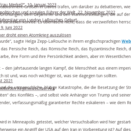
Frau Merkel?“, 10. Januar 2023
Establishment-Größen in Davos trafen, um darüber zu debattieren, wi
r politischen und sozialen Führer der Welt, 22. November 2022
rohungen, dem Gejammer und den Wahnvorstellungen, die auf der Büh
. Jahrestag von Lyndon LaRouches Geburt
rstellen könnte. Es überrascht nicht, dass die verzweifelten herrsc
19. Juni 2022
itiker droht einen Atomkrieg auszulösen
 wurde“, sagte Helga Zepp-LaRouche in ihrem englischsprachigen
Webc
as Persische Reich, das Römische Reich, das Byzantinische Reich, da
Farbe, ihre Form und ihre Persönlichkeit ändern, aber im Wesentlichen 
 – den Jahrtausende langen Kampf, die Menschheit aus einem imperiale
 ist und, was noch wichtiger ist, was sie dagegen tun sollten.
st 2021
und die unmenschliche, blutige Katastrophe, die die Besetzung der 
scheiterten Regimewechsel-Ära
 „Seiten“ des Konflikts –, und selbst viele Anhänger von Trump und se
der, verfassungsmäßig garantierter Rechte eskalieren – wie dem Rec
wird in Minneapolis getestet, welcher Versuchsballon wird hier gestart
cherweise ein Angriff der USA auf den Iran in Vorbereitung ist? Auf d