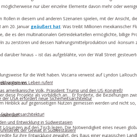
on möglicherweise nur über einzelne Elemente davon mehr oder wenige
 Rollen in diesem und anderen Szenarien spielen, mit der Ansicht, die
R am 20. Januar
geäußert hat
: Was treibt Millionen mexikanischer F
e, die es den multinationalen Getreidekartellen ermöglichte, billige
eln zu zerstören und dessen Nahrungsmittelproduktion und -konsum z
nd darüber hinaus – ist das aufgeblähte, von der Wall Street gesteuer
cklungsweise für die Welt haben. Viscarra verweist auf Lyndon LaRo
ltbürgern ins Leben rufen!
u realisieren:
n das amerikanische Volk, Präsident Trump und den US-Kongreß!
 diese Projekte als vorbildlich an… Er forderte, die Beziehungen z
e der USA erfordert neue Sicherheitsarchitektur
 im Hinblick auf gegenseitigen Nutzen gemessen werden und nicht so, 
Sicherheitsarchitektur!
ndeln auf:
eden und Entwicklung in Südwestasien
 Lösungen auf den Tisch legen. Die Notwendigkeit eines neuen globa
ufelskreis der Gewalt in Südwestasien!
redite für ihre Entwicklung gewährt, des Baus einer eurasischen Land