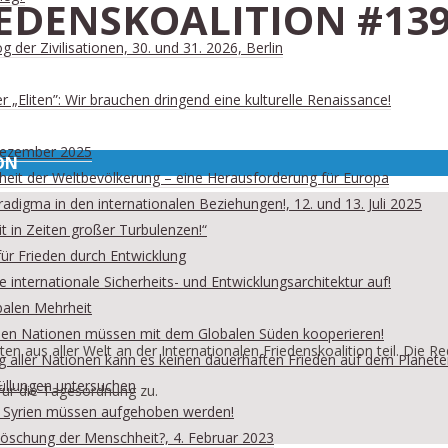
DENSKOALITION #139, 3
 der Zivilisationen, 30. und 31. 2026, Berlin
„Eliten”: Wir brauchen dringend eine kulturelle Renaissance!
. Dezember 2025
ON
rheit der Weltbevölkerung – eine Herausforderung für Europa
digma in den internationalen Beziehungen!, 12. und 13. Juli 2025
t in Zeiten großer Turbulenzen!“
ür Frieden durch Entwicklung
internationale Sicherheits- und Entwicklungsarchitektur auf!
balen Mehrheit
ischen Nationen müssen mit dem Globalen Süden kooperieren!
 aus aller Welt an der Internationalen Friedenskoalition teil. Die 
ung aller Nationen kann es keinen dauerhaften Frieden auf dem Planet
üllungen untersuchen
 für die Tagesordnung zu.
n Syrien müssen aufgehoben werden!
slöschung der Menschheit?, 4. Februar 2023