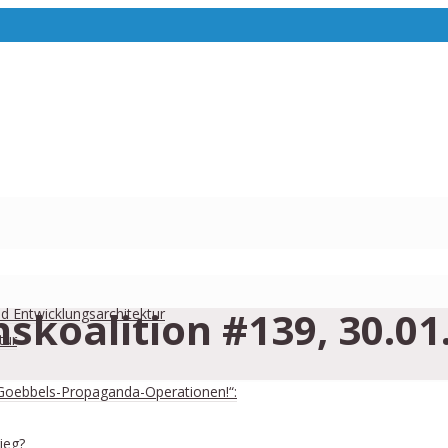
skoalition #139, 30.01
und Entwicklungsarchitektur
tur
Goebbels-Propaganda-Operationen!“:
ieg?