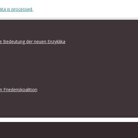
ta is processed.
che Bedeutung der neuen Enzyklika
en Friedenskoalition