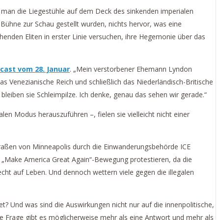
e man die Liegestühle auf dem Deck des sinkenden imperialen
ne zur Schau gestellt wurden, nichts hervor, was eine
henden Eliten in erster Linie versuchen, ihre Hegemonie über das
ast vom 28. Januar
. „Mein verstorbener Ehemann Lyndon
s Venezianische Reich und schließlich das Niederländisch-Britische
bleiben sie Schleimpilze. Ich denke, genau das sehen wir gerade.“
n Modus herauszuführen –, fielen sie vielleicht nicht einer
Straßen von Minneapolis durch die Einwanderungsbehörde ICE
iner „Make America Great Again“-Bewegung protestieren, da die
ht auf Leben. Und dennoch wettern viele gegen die illegalen
et? Und was sind die Auswirkungen nicht nur auf die innenpolitische,
iese Frage gibt es möglicherweise mehr als eine Antwort und mehr als