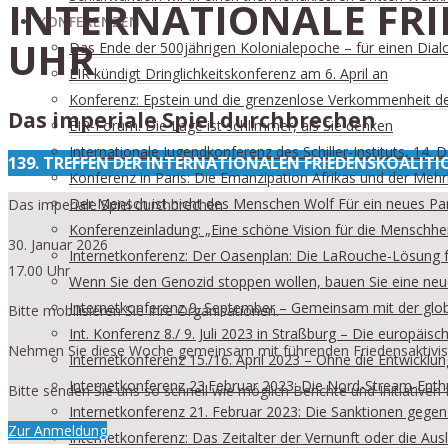
INTERNATIONALE FRIE
KONFERENZEN
UHR
Das Ende der 500jährigen Kolonialepoche – für einen Dialog
EIR kündigt Dringlichkeitskonferenz am 6. April an
Konferenz: Epstein und die grenzenlose Verkommenheit der 
Das imperiale Spiel durchbrechen
EIR-Forum: Die Lage ist schlimmer, als Sie denken
Internationale Jugendkonferenz des Schiller-Instituts, 14
139. TREFFEN DER INTERNATIONALEN FRIEDENSKOALITI
Konferenz in Paris: Die Emanzipation Afrikas und der Meh
Der Mensch ist nicht des Menschen Wolf Für ein neues Para
Das imperiale Spiel durchbrechen
Konferenzeinladung: „Eine schöne Vision für die Menschhei
30. Januar 2026
Internetkonferenz: Der Oasenplan: Die LaRouche-Lösung f
17.00 Uhr
Wenn Sie den Genozid stoppen wollen, bauen Sie eine neue 
Internetkonferenz 9. September – Gemeinsam mit der glo
Bitte mobilisieren Sie Ihre Organisationen.
Int. Konferenz 8./ 9. Juli 2023 in Straßburg – Die europä
Nehmen Sie diese Woche gemeinsam mit führenden Friedensaktivisten
Internetkonferenz 15./16. April 2023 – Ohne die Entwickl
Internetkonferenz 23.Februar 2023: Die Nord-Stream-Enth
Bitte senden Sie uns so schnell wie möglich Berichte und Initiativen
Internetkonferenz 21. Februar 2023: Die Sanktionen gege
Zur Anmeldung
Internetkonferenz: Das Zeitalter der Vernunft oder die Au