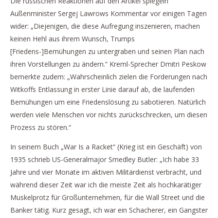
Die russischen Reaktionen auf den Artikel spiegeln
Außenminister Sergej Lawrows Kommentar vor einigen Tagen
wider: „Diejenigen, die diese Aufregung inszenieren, machen
keinen Hehl aus ihrem Wunsch, Trumps
[Friedens-]Bemühungen zu untergraben und seinen Plan nach
ihren Vorstellungen zu ändern.“ Kreml-Sprecher Dmitri Peskow
bemerkte zudem: „Wahrscheinlich zielen die Forderungen nach
Witkoffs Entlassung in erster Linie darauf ab, die laufenden
Bemühungen um eine Friedenslösung zu sabotieren. Natürlich
werden viele Menschen vor nichts zurückschrecken, um diesen
Prozess zu stören.“
In seinem Buch „War Is a Racket“ (Krieg ist ein Geschäft) von
1935 schrieb US-Generalmajor Smedley Butler: „Ich habe 33
Jahre und vier Monate im aktiven Militärdienst verbracht, und
während dieser Zeit war ich die meiste Zeit als hochkarätiger
Muskelprotz für Großunternehmen, für die Wall Street und die
Banker tätig. Kurz gesagt, ich war ein Schacherer, ein Gangster