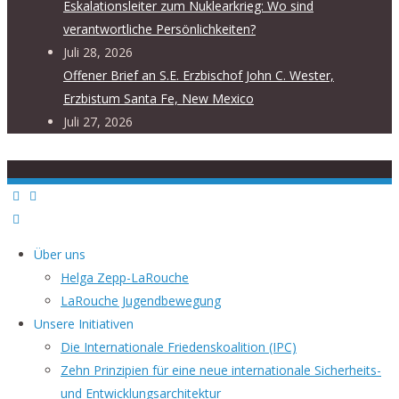
Eskalationsleiter zum Nuklearkrieg: Wo sind
verantwortliche Persönlichkeiten?
Juli 28, 2026
Offener Brief an S.E. Erzbischof John C. Wester,
Erzbistum Santa Fe, New Mexico
Juli 27, 2026
Über uns
Helga Zepp-LaRouche
LaRouche Jugendbewegung
Unsere Initiativen
Die Internationale Friedenskoalition (IPC)
­Zehn Prinzipien für eine neue internationale Sicherheits-
und Entwicklungsarchitektur