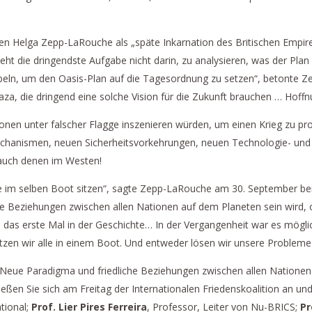
en Helga Zepp-LaRouche als „späte Inkarnation des Britischen Empire,
ht die dringendste Aufgabe nicht darin, zu analysieren, was der Plan i
ppeln, um den Oasis-Plan auf die Tagesordnung zu setzen“, betonte
aza, die dringend eine solche Vision für die Zukunft brauchen … Hoff
onen unter falscher Flagge inszenieren würden, um einen Krieg zu provo
echanismen, neuen Sicherheitsvorkehrungen, neuen Technologie- und 
– auch denen im Westen!
le im selben Boot sitzen“, sagte Zepp-LaRouche am 30. September bei 
e Beziehungen zwischen allen Nationen auf dem Planeten sein wird, 
s das erste Mal in der Geschichte… In der Vergangenheit war es möglich
zen wir alle in einem Boot. Und entweder lösen wir unsere Problem
s Neue Paradigma und friedliche Beziehungen zwischen allen Nationen
eßen Sie sich am Freitag der Internationalen Friedenskoalition an un
tional;
Prof. Lier Pires Ferreira
, Professor, Leiter von Nu-BRICS;
Pr