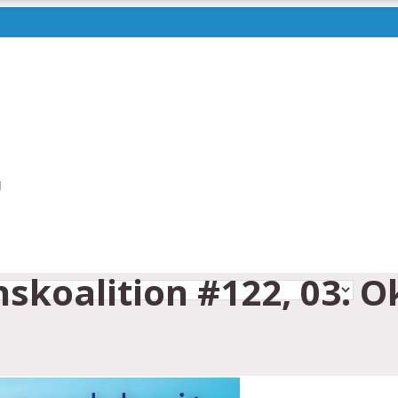
N
skoalition #122, 03. O