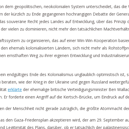
n dem geopolitischen, neokolonialen System unterscheidet, das die W
n der kürzlich zu Ende gegangenen hochrangigen Debatte der Genera
s souveräne Recht jedes Landes auf Entwicklung, über das Prinzip d
 der vielen zu dominieren, nicht mehr den tatsächlichen Machtverhältn
aftssystem zu organisieren, das auf einer Win-Win-Kooperation basi
e den ehemals kolonialisierten Ländern, sich nicht mehr als Rohstoff
n ernsthaften Weg zu ihrer eigenen Entwicklung und Industrialisierung 
in endgültiges Ende des Kolonialismus unglaublich optimistisch ist, 
u beraten, wie der Krieg in der Ukraine und gegen Russland weitergef
lität
erklärte
der ehemalige britische Verteidigungsminister Ben Wall
Er forderte einen Angriff auf die Kertsch-Brücke, um Eindruck auf d
n der Menschheit nicht gerade zuträglich, die größte Atommacht der
amas den Gaza-Friedensplan akzeptieren wird, der am 29. September
t und Legitimität des Plans, darüber, ob er tatsächlich der palästine