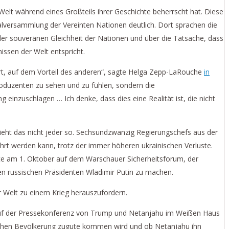
elt während eines Großteils ihrer Geschichte beherrscht hat. Diese
lversammlung der Vereinten Nationen deutlich. Dort sprachen die
er souveränen Gleichheit der Nationen und über die Tatsache, dass
issen der Welt entspricht.
ert, auf dem Vorteil des anderen“, sagte Helga Zepp-LaRouche
in
produzenten zu sehen und zu fühlen, sondern die
einzuschlagen … Ich denke, dass dies eine Realität ist, die nicht
sieht das nicht jeder so. Sechsundzwanzig Regierungschefs aus der
ührt werden kann, trotz der immer höheren ukrainischen Verluste.
ace am 1. Oktober auf dem Warschauer Sicherheitsforum, der
en russischen Präsidenten Wladimir Putin zu machen.
 Welt zu einem Krieg herauszufordern.
 auf der Pressekonferenz von Trump und Netanjahu im Weißen Haus
nsischen Bevölkerung zugute kommen wird und ob Netanjahu ihn