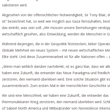
sabotieren wird.
Abgesehen von der offensichtlichen Notwendigkeit, Sir Tony Blair, d
ist“ bezeichnet hat, so weit wie möglich aus Gaza fernzuhalten, beste
das eintritt, was sein soll: „Wir müssen unsere Bemühungen verdo
wirtschaftlich gesehen, also Entwicklung, werden die Menschen in G
Während diejenigen, die in der Geopolitik feststecken, lieber Operati
Globale Mehrheit ein neues System – mit neuen wirtschaftlichen M
Elite steht. Und diese Zusammenarbeit ist für alle Nationen offen 
„Wenn man wirklich darüber nachdenkt, ist es ganz klar, dass wir al
haben eine Zukunft, die entweder das Neue Paradigma und friedlich
zerstören, den niemand überleben wird. Eine solche Situation gibt e
zusammenbrach. Zum ersten Mal in der menschlichen Geschichte sit
Wir sind eine Menschheit; wir haben eine Zukunft, die entweder da
thermonuklearen Krieg zerstören, den niemand überleben wird. Schli
of Sabeel North America und Mitbegründer von Nonviolence Interna