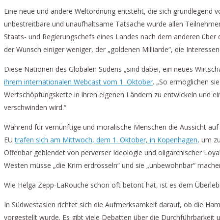
Eine neue und andere Weltordnung entsteht, die sich grundlegend vo
unbestreitbare und unaufhaltsame Tatsache wurde allen Teilnehmer
Staats- und Regierungschefs eines Landes nach dem anderen über da
der Wunsch einiger weniger, der „goldenen Milliarde“, die Interessen
Diese Nationen des Globalen Südens „sind dabei, ein neues Wirtsch
ihrem internationalen Webcast vom 1. Oktober
. „So ermöglichen si
Wertschöpfungskette in ihren eigenen Ländern zu entwickeln und eine
verschwinden wird.“
Während für vernünftige und moralische Menschen die Aussicht auf e
EU
trafen sich am Mittwoch, dem 1. Oktober, in Kopenhagen
, um z
Offenbar geblendet von perverser Ideologie und oligarchischer Loya
Westen müsse „die Krim erdrosseln“ und sie „unbewohnbar“ machen. 
Wie Helga Zepp-LaRouche schon oft betont hat, ist es dem Überlebe
In Südwestasien richtet sich die Aufmerksamkeit darauf, ob die H
vorgestellt wurde. Es gibt viele Debatten über die Durchführbarkei