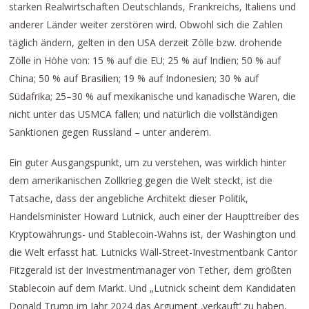
starken Realwirtschaften Deutschlands, Frankreichs, Italiens und
anderer Länder weiter zerstören wird. Obwohl sich die Zahlen
täglich ändern, gelten in den USA derzeit Zölle bzw. drohende
Zölle in Höhe von: 15 % auf die EU; 25 % auf Indien; 50 % auf
China; 50 % auf Brasilien; 19 % auf Indonesien; 30 % auf
Südafrika; 25–30 % auf mexikanische und kanadische Waren, die
nicht unter das USMCA fallen; und natürlich die vollständigen
Sanktionen gegen Russland – unter anderem.
Ein guter Ausgangspunkt, um zu verstehen, was wirklich hinter
dem amerikanischen Zollkrieg gegen die Welt steckt, ist die
Tatsache, dass der angebliche Architekt dieser Politik,
Handelsminister Howard Lutnick, auch einer der Haupttreiber des
Kryptowährungs- und Stablecoin-Wahns ist, der Washington und
die Welt erfasst hat. Lutnicks Wall-Street-Investmentbank Cantor
Fitzgerald ist der Investmentmanager von Tether, dem größten
Stablecoin auf dem Markt. Und „Lutnick scheint dem Kandidaten
Donald Trump im Jahr 2024 das Argument ‚verkauft‘ zu haben,