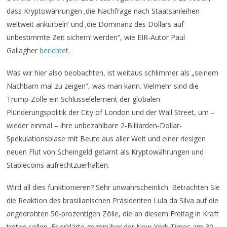
dass Kryptowährungen ‚die Nachfrage nach Staatsanleihen
weltweit ankurbeln‘ und ‚die Dominanz des Dollars auf
unbestimmte Zeit sichern‘ werden“, wie EIR-Autor Paul
Gallagher
berichtet.
Was wir hier also beobachten, ist weitaus schlimmer als „seinem
Nachbarn mal zu zeigen“, was man kann. Vielmehr sind die
Trump-Zölle ein Schlüsselelement der globalen
Plünderungspolitik der City of London und der Wall Street, um –
wieder einmal – ihre unbezahlbare 2-Billiarden-Dollar-
Spekulationsblase mit Beute aus aller Welt und einer riesigen
neuen Flut von Scheingeld getarnt als Kryptowährungen und
Stablecoins aufrechtzuerhalten.
Wird all dies funktionieren? Sehr unwahrscheinlich. Betrachten Sie
die Reaktion des brasilianischen Präsidenten Lula da Silva auf die
angedrohten 50-prozentigen Zölle, die an diesem Freitag in Kraft
treten sollen. Er erklärte gegenüber der New York Times am 30.