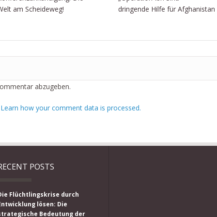
Welt am Scheideweg!
dringende Hilfe für Afghanistan
Kommentar abzugeben.
.
Learn how your comment data is processed.
RECENT POSTS
Die Flüchtlingskrise durch
Entwicklung lösen: Die
strategische Bedeutung der