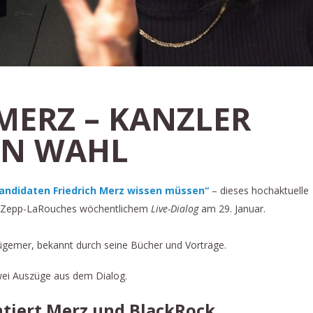
MERZ – KANZLER
EN WAHL
andidaten Friedrich Merz wissen müssen“
– dieses hochaktuelle
a Zepp-LaRouches wöchentlichem
Live-Dialog
am 29. Januar.
ügemer, bekannt durch seine Bücher und Vorträge.
zwei Auszüge aus dem Dialog.
iert Merz und BlackRock.