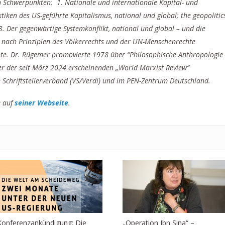
n Schwerpunkten: 1. Nationale und internationale Kapital- und
ktiken des US-geführte Kapitalismus, national und global; the geopolitic
. Der gegenwärtige Systemkonflikt, national und global – und die
 nach Prinzipien des Völkerrechts und der UN-Menschenrechte
echte. Dr. Rügemer promovierte 1978 über “Philosophische Anthropologie
er der seit März 2024 erscheinenden „World Marxist Review“
 Schriftstellerverband (VS/Verdi) und im PEN-Zentrum Deutschland.
e auf
seiner Webseite
.
Konferenzankündigung: Die
„Operation Ibn Sina“ –