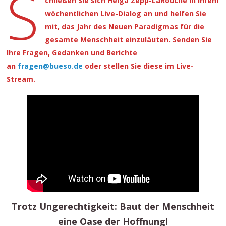
S
chließen Sie sich Helga Zepp-LaRouche in ihrem
wöchentlichen Live-Dialog an und helfen Sie
mit, das Jahr des Neuen Paradigmas für die
gesamte Menschheit einzuläuten. Senden Sie
Ihre Fragen, Gedanken und Berichte
an
fragen@bueso.de
oder stellen Sie diese im Live-
Stream.
Trotz Ungerechtigkeit: Baut der Menschheit
eine Oase der Hoffnung!