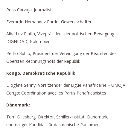
Ross Carvajal Journalist
Everardo Hernandez Pardo, Gewerkschafter
Alba Luz Pinilla, Vizepräsident der politischen Bewegung
DIGNIDAD, Kolumbien
Pedro Rubio, Präsident der Vereinigung der Beamten des
Obersten Rechnungshofs der Republik
K
ongo,
Demokratische
Republi
k
:
Diogène Senny, Vorsitzender der Ligue Panafricaine – UMOJA
Congo; Coordination avec les Partis Panafricanistes
D
ä
n
e
mark:
Tom Gillesberg, Direktor, Schiller-Institut, Dänemark;
ehemaliger Kandidat für das dänische Parliament