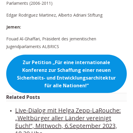
Parlaments (2006-2011)
Edgar Rodriguez Martinez, Alberto Adriani Stiftung
Jemen:
Fouad Al-Ghaffari, Präsident des jemenitischen
Jugendparlaments ALBRICS
Zur Petition
„Für eine internationale
Konferenz zur Schaffung einer neuen
Sicherheits- und Entwicklungsarchitektur
für alle Nationen!“
Related Posts
Live-Dialog mit Helga Zepp-LaRouche:
„Weltbürger aller Länder vereinigt
Euch!“, Mittwoch, 6.September 2023,