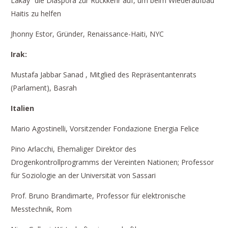
Lakay“ die Diaspora zur Rückkehr auf, um beim Wiederaufbau
Haitis zu helfen
Jhonny Estor, Gründer, Renaissance-Haiti, NYC
Irak:
Mustafa Jabbar Sanad , Mitglied des Repräsentantenrats
(Parlament), Basrah
Italien
Mario Agostinelli, Vorsitzender Fondazione Energia Felice
Pino Arlacchi, Ehemaliger Direktor des
Drogenkontrollprogramms der Vereinten Nationen; Professor
für Soziologie an der Universität von Sassari
Prof. Bruno Brandimarte, Professor für elektronische
Messtechnik, Rom