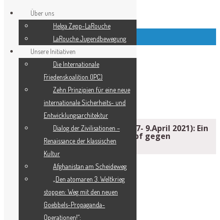
Über uns
Helga Zepp-LaRouche
Top Left Link Buttons
LaRouche Jugendbewegung
Unsere Initiativen
Die Internationale
Friedenskoalition (IPC)
­Zehn Prinzipien für eine neue
internationale Sicherheits- und
Entwicklungsarchitektur
Ramsey Clark (18.Dezember 1927- 9.April 2021): Ein
Dialog der Zivilisationen –
lebenslanger überzeugter Kampf gegen
Renaissance der klassischen
Ungerechtigkeit
Kultur
Afghanistan am Scheideweg
„Den atomaren 3. Weltkrieg
stoppen: Weg mit den neuen
Goebbels-Propaganda-
Operationen!“: