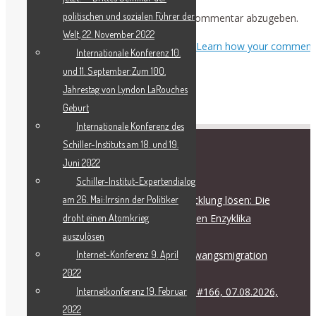
politischen und sozialen Führer der
Du musst
angemeldet
sein, um einen Kommentar abzugeben.
Welt, 22. November 2022
This site uses Akismet to reduce spam.
Learn how your comment
Internationale Konferenz 10.
data is processed.
und 11. September:Zum 100.
Jahrestag von Lyndon LaRouches
Geburt
Internationale Konferenz des
Schiller-Instituts am 18. und 19.
Juni 2022
RECENT POSTS
Schiller-Institut-Expertendialog
am 26. Mai:Irrsinn der Politiker
Die Flüchtlingskrise durch Entwicklung lösen: Die
droht einen Atomkrieg
strategische Bedeutung der neuen Enzyklika
auszulösen
August 7, 2026
Internet-Konferenz 9. April
EIR-Krisenforum zur Krise der Zwangsmigration
2022
August 7, 2026
Internetkonferenz 19. Februar
Internationale Friedenskoalition #166, 07.08.2026,
2022
17.00 Uhr