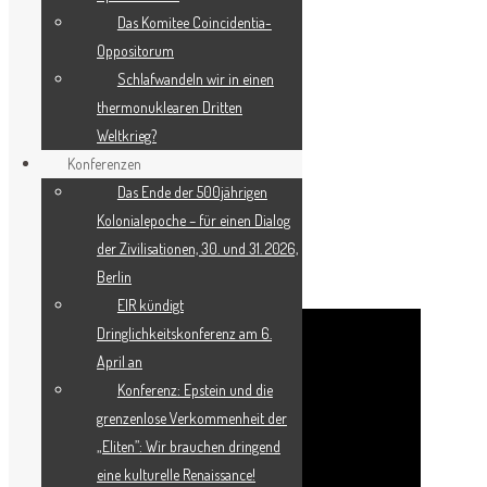
Das Komitee Coincidentia-
Oppositorum
Schlafwandeln wir in einen
thermonuklearen Dritten
Weltkrieg?
Konferenzen
Das Ende der 500jährigen
RAMSEY CLARK (18.DEZEMBER 1927-
Kolonialepoche – für einen Dialog
9.APRIL 2021): EIN LEBENSLANGER
der Zivilisationen, 30. und 31. 2026,
ÜBERZEUGTER KAMPF GEGEN
Berlin
UNGERECHTIGKEIT
EIR kündigt
Dringlichkeitskonferenz am 6.
April an
Konferenz: Epstein und die
grenzenlose Verkommenheit der
„Eliten”: Wir brauchen dringend
eine kulturelle Renaissance!