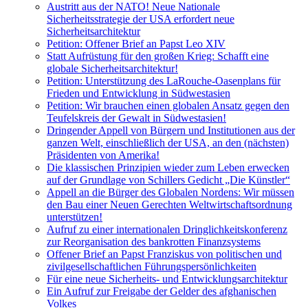
Austritt aus der NATO! Neue Nationale
Sicherheitsstrategie der USA erfordert neue
Sicherheitsarchitektur
Petition: Offener Brief an Papst Leo XIV
Statt Aufrüstung für den großen Krieg: Schafft eine
globale Sicherheitsarchitektur!
Petition: Unterstützung des LaRouche-Oasenplans für
Frieden und Entwicklung in Südwestasien
Petition: Wir brauchen einen globalen Ansatz gegen den
Teufelskreis der Gewalt in Südwestasien!
Dringender Appell von Bürgern und Institutionen aus der
ganzen Welt, einschließlich der USA, an den (nächsten)
Präsidenten von Amerika!
Die klassischen Prinzipien wieder zum Leben erwecken
auf der Grundlage von Schillers Gedicht „Die Künstler“
Appell an die Bürger des Globalen Nordens: Wir müssen
den Bau einer Neuen Gerechten Weltwirtschaftsordnung
unterstützen!
Aufruf zu einer internationalen Dringlichkeitskonferenz
zur Reorganisation des bankrotten Finanzsystems
Offener Brief an Papst Franziskus von politischen und
zivilgesellschaftlichen Führungspersönlichkeiten
Für eine neue Sicherheits- und Entwicklungsarchitektur
Ein Aufruf zur Freigabe der Gelder des afghanischen
Volkes