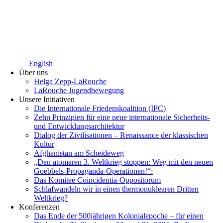
English
Über uns
Helga Zepp-LaRouche
LaRouche Jugendbewegung
Unsere Initiativen
Die Internationale Friedenskoalition (IPC)
­Zehn Prinzipien für eine neue internationale Sicherheits-
und Entwicklungsarchitektur
Dialog der Zivilisationen – Renaissance der klassischen
Kultur
Afghanistan am Scheideweg
„Den atomaren 3. Weltkrieg stoppen: Weg mit den neuen
Goebbels-Propaganda-Operationen!“:
Das Komitee Coincidentia-Oppositorum
Schlafwandeln wir in einen thermonuklearen Dritten
Weltkrieg?
Konferenzen
Das Ende der 500jährigen Kolonialepoche – für einen