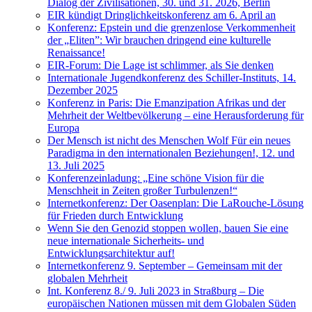
Dialog der Zivilisationen, 30. und 31. 2026, Berlin
EIR kündigt Dringlichkeitskonferenz am 6. April an
Konferenz: Epstein und die grenzenlose Verkommenheit
der „Eliten”: Wir brauchen dringend eine kulturelle
Renaissance!
EIR-Forum: Die Lage ist schlimmer, als Sie denken
Internationale Jugendkonferenz des Schiller-Instituts, 14.
Dezember 2025
Konferenz in Paris: Die Emanzipation Afrikas und der
Mehrheit der Weltbevölkerung – eine Herausforderung für
Europa
Der Mensch ist nicht des Menschen Wolf Für ein neues
Paradigma in den internationalen Beziehungen!, 12. und
13. Juli 2025
Konferenzeinladung: „Eine schöne Vision für die
Menschheit in Zeiten großer Turbulenzen!“
Internetkonferenz: Der Oasenplan: Die LaRouche-Lösung
für Frieden durch Entwicklung
Wenn Sie den Genozid stoppen wollen, bauen Sie eine
neue internationale Sicherheits- und
Entwicklungsarchitektur auf!
Internetkonferenz 9. September – Gemeinsam mit der
globalen Mehrheit
Int. Konferenz 8./ 9. Juli 2023 in Straßburg – Die
europäischen Nationen müssen mit dem Globalen Süden