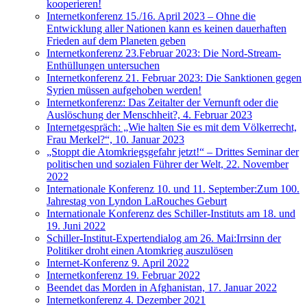
kooperieren!
Internetkonferenz 15./16. April 2023 – Ohne die
Entwicklung aller Nationen kann es keinen dauerhaften
Frieden auf dem Planeten geben
Internetkonferenz 23.Februar 2023: Die Nord-Stream-
Enthüllungen untersuchen
Internetkonferenz 21. Februar 2023: Die Sanktionen gegen
Syrien müssen aufgehoben werden!
Internetkonferenz: Das Zeitalter der Vernunft oder die
Auslöschung der Menschheit?, 4. Februar 2023
Internetgespräch: „Wie halten Sie es mit dem Völkerrecht,
Frau Merkel?“, 10. Januar 2023
„Stoppt die Atomkriegsgefahr jetzt!“ – Drittes Seminar der
politischen und sozialen Führer der Welt, 22. November
2022
Internationale Konferenz 10. und 11. September:Zum 100.
Jahrestag von Lyndon LaRouches Geburt
Internationale Konferenz des Schiller-Instituts am 18. und
19. Juni 2022
Schiller-Institut-Expertendialog am 26. Mai:Irrsinn der
Politiker droht einen Atomkrieg auszulösen
Internet-Konferenz 9. April 2022
Internetkonferenz 19. Februar 2022
Beendet das Morden in Afghanistan, 17. Januar 2022
Internetkonferenz 4. Dezember 2021