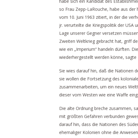
habe sich ein Kandidat des Establishme
so Frau Zepp-LaRouche, habe aus der h
vom 10. Juni 1963 zitiert, in der die 
jr. verurteilte die Kriegspolitik der US
Lage unserer Gegner versetzen müssen“.
Zweiten Weltkrieg gebracht hat, griff d
wie ein „Imperium“ handeln dürften. Di
wiederhergestellt werden könne, sagt
Sie wies darauf hin, daß die Nationen 
sie wollen die Fortsetzung des kolonia
zusammenarbeiten, um ein neues Weltfi
dieser vom Westen wie eine Waffe eing
Die alte Ordnung breche zusammen, sag
mit größten Gefahren verbunden gewesen 
darauf hin, dass die Nationen des Süd
ehemaliger Kolonien ohne die Anwesenhe