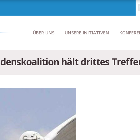
ÜBER UNS
UNSERE INITIATIVEN
KONFERE
edenskoalition hält drittes Treffe