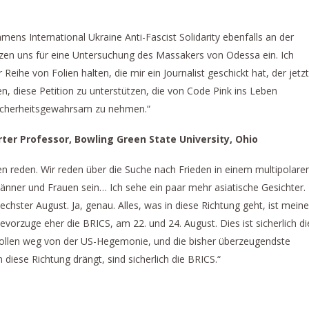
ens International Ukraine Anti-Fascist Solidarity ebenfalls an der
zen uns für eine Untersuchung des Massakers von Odessa ein. Ich
Reihe von Folien halten, die mir ein Journalist geschickt hat, der jetzt
en, diese Petition zu unterstützen, die von Code Pink ins Leben
Sicherheitsgewahrsam zu nehmen.“
rter Professor, Bowling Green State University, Ohio
eden reden. Wir reden über die Suche nach Frieden in einem multipolare
nner und Frauen sein… Ich sehe ein paar mehr asiatische Gesichter.
hster August. Ja, genau. Alles, was in diese Richtung geht, ist meine
vorzuge eher die BRICS, am 22. und 24. August. Dies ist sicherlich di
 wollen weg von der US-Hegemonie, und die bisher überzeugendste
 diese Richtung drängt, sind sicherlich die BRICS.“