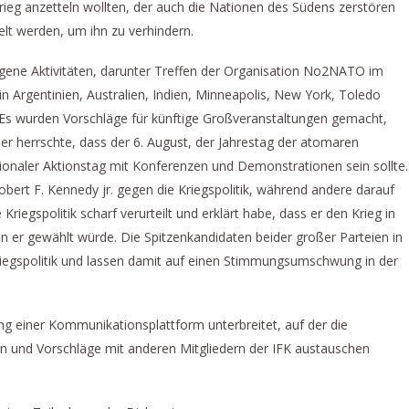
g anzetteln wollten, der auch die Nationen des Südens zerstören
t werden, um ihn zu verhindern.
igene Aktivitäten, darunter Treffen der Organisation No2NATO im
 in Argentinien, Australien, Indien, Minneapolis, New York, Toledo
 Es wurden Vorschläge für künftige Großveranstaltungen gemacht,
r herrschte, dass der 6. August, der Jahrestag der atomaren
tionaler Aktionstag mit Konferenzen und Demonstrationen sein sollte.
obert F. Kennedy jr. gegen die Kriegspolitik, während andere darauf
iegspolitik scharf verurteilt und erklärt habe, dass er den Krieg in
 er gewählt würde. Die Spitzenkandidaten beider großer Parteien in
iegspolitik und lassen damit auf einen Stimmungsumschwung in der
ung einer Kommunikationsplattform unterbreitet, auf der die
ten und Vorschläge mit anderen Mitgliedern der IFK austauschen