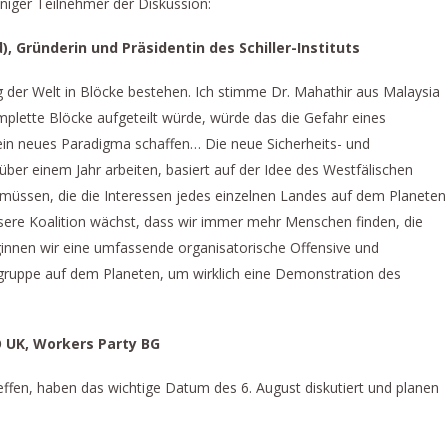
niger Teilnehmer der Diskussion:
 Gründerin und Präsidentin des Schiller-Instituts
ng der Welt in Blöcke bestehen. Ich stimme Dr. Mahathir aus Malaysia
mplette Blöcke aufgeteilt würde, würde das die Gefahr eines
ein neues Paradigma schaffen… Die neue Sicherheits- und
 über einem Jahr arbeiten, basiert auf der Idee des Westfälischen
 müssen, die die Interessen jedes einzelnen Landes auf dem Planeten
unsere Koalition wächst, dass wir immer mehr Menschen finden, die
eginnen wir eine umfassende organisatorische Offensive und
sgruppe auf dem Planeten, um wirklich eine Demonstration des
 UK, Workers Party BG
ffen, haben das wichtige Datum des 6. August diskutiert und planen