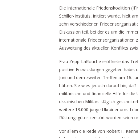
Die Internationale Friedenskoalition (I
Schiller-Instituts, initiiert wurde, hielt
zehn verschiedenen Friedensorganisati
Diskussion teil, bei der es um die imm
internationale Friedensorganisationen
Ausweitung des aktuellen Konflikts zw
Frau Zepp-LaRouche eröffnete das Tref
positive Entwicklungen gegeben habe, u
Juni und dem zweiten Treffen am 16. J
hätten. Sie wies jedoch darauf hin, daß
militärische und finanzielle Hilfe für d
ukrainischen Militärs kläglich geschei
weitere 13.000 junge Ukrainer ums Leb
Rüstungsgüter zerstört worden seien u
Vor allem die Rede von Robert F. Kenned