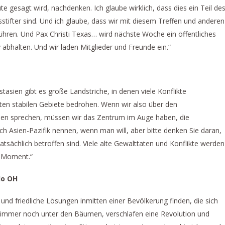
te gesagt wird, nachdenken. Ich glaube wirklich, dass dies ein Teil de
sstifter sind. Und ich glaube, dass wir mit diesem Treffen und anderen
ühren. Und Pax Christi Texas… wird nächste Woche ein öffentliches
bhalten. Und wir laden Mitglieder und Freunde ein.“
tasien gibt es große Landstriche, in denen viele Konflikte
ten stabilen Gebiete bedrohen. Wenn wir also über den
den sprechen, müssen wir das Zentrum im Auge haben, die
ch Asien-Pazifik nennen, wenn man will, aber bitte denken Sie daran,
atsächlich betroffen sind. Viele alte Gewalttaten und Konflikte werden
m Moment.“
edo OH
nd friedliche Lösungen inmitten einer Bevölkerung finden, die sich
en immer noch unter den Bäumen, verschlafen eine Revolution und