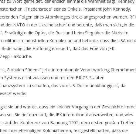
nts zu Wort gemeldet, der endlich einmal die Wahrheit sagt. Kennedy,
istorischen „Friedensrede“ seines Onkels, Präsident John Kennedy,
verheerenden Folgen eines Atomkrieges direkt angesprochen wurden. RF
A und der NATO in der Ukraine scharf und betonte, daß man sich „in die
 Er würdigte die Opfer, die Russland beim Sieg über die Nazis im
en militärisch-industriellen Komplex an und betonte, dass die USA nich
e Rede habe „die Hoffnung erneuert“, daß das Erbe von JFK
e Zepp-LaRouche.
des „Globalen Südens“ jetzt internationale Verantwortung übernehmen
len Systems nicht zulassen und mit den BRICS-Staaten
nanzsystem zu schaffen, das vom US-Dollar unabhängig ist, da
esetzt werde.
te sie und warnte, dass ein solcher Vorgang in der Geschichte imme
sei. Sie rief dazu auf, die IFK international auszuweiten, und wies
ens auf der Konferenz von Bandung 1955, dem ersten großen Treffen
it ihrer ehemaligen Kolonialherren, festgestellt hätten, dass die