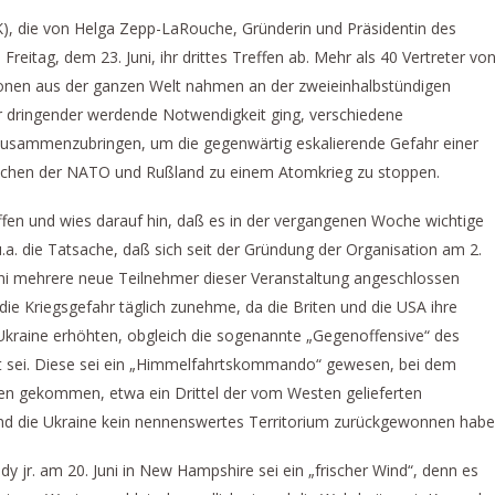
FK), die von Helga Zepp-LaRouche, Gründerin und Präsidentin des
 am Freitag, dem 23. Juni, ihr drittes Treffen ab. Mehr als 40 Vertreter vo
onen aus der ganzen Welt nahmen an der zweieinhalbstündigen
er dringender werdende Notwendigkeit ging, verschiedene
 zusammenzubringen, um die gegenwärtig eskalierende Gefahr einer
ischen der NATO und Rußland zu einem Atomkrieg zu stoppen.
fen und wies darauf hin, daß es in der vergangenen Woche wichtige
.a. die Tatsache, daß sich seit der Gründung der Organisation am 2.
uni mehrere neue Teilnehmer dieser Veranstaltung angeschlossen
 die Kriegsgefahr täglich zunehme, da die Briten und die USA ihre
ie Ukraine erhöhten, obgleich die sogenannte „Gegenoffensive“ des
tert sei. Diese sei ein „Himmelfahrtskommando“ gewesen, bei dem
en gekommen, etwa ein Drittel der vom Westen gelieferten
nd die Ukraine kein nennenswertes Territorium zurückgewonnen habe
y jr. am 20. Juni in New Hampshire sei ein „frischer Wind“, denn es