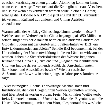
es schon kurzfristig zu einem globalen Atomkrieg kommen kann,
wenn es einen Angriffsversuch auf die Krim gibt oder aus Versehen,
und selbst wenn das vermieden werden sollte, bleibt die Gefahr,
solange die „Globale NATO“, die jetzt eng mit der EU verbündet
ist, versucht, Rußland zu ruinieren und Chinas Aufstieg
einzudämmen.
Warum sollte der Aufstieg Chinas eingedämmt werden müssen?
Welches andere Verbrechen hat China begangen, als 850 Millionen
seiner Bürger aus der Armut zu befreien und anderen Ländern des
Globalen Südens mit der Gürtel- und Straßen-Initiative (BRI) ein
Entwicklungsmodell anzubieten? Seit die BRI begonnen hat, bei der
Überwindung der Unterentwicklung in diesen Ländern wirksam zu
werden, haben die Sicherheitsdoktrinen des Westens begonnen,
Rußland und China als „Rivalen“ und „Gegner“ zu identifizieren.
Und was hat die daraus folgende Politik der Anschuldigungen,
Sanktionen und Ausschlüsse bewirkt? Wie der russische
Außenminister Lawrow in seiner jüngsten Jahrespressekonferenz
sagte:
„Alles ist möglich. Ehemals ehrwürdige Mechanismen und
Institutionen, die vom US-geführten Westen geschaffen wurden,
sind über Bord geworfen worden. Freier Markt, fairer Wettbewerb,
freies Unternehmertum, die Unverletzlichkeit des Eigentums und die
Unschuldsvermutung – mit einem Wort, alles, worauf das westliche