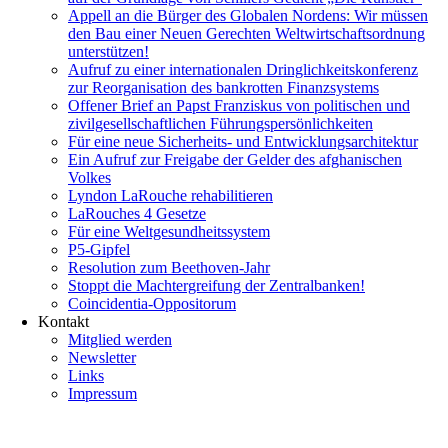
Appell an die Bürger des Globalen Nordens: Wir müssen
den Bau einer Neuen Gerechten Weltwirtschaftsordnung
unterstützen!
Aufruf zu einer internationalen Dringlichkeitskonferenz
zur Reorganisation des bankrotten Finanzsystems
Offener Brief an Papst Franziskus von politischen und
zivilgesellschaftlichen Führungspersönlichkeiten
Für eine neue Sicherheits- und Entwicklungsarchitektur
Ein Aufruf zur Freigabe der Gelder des afghanischen
Volkes
Lyndon LaRouche rehabilitieren
LaRouches 4 Gesetze
Für eine Weltgesundheitssystem
P5-Gipfel
Resolution zum Beethoven-Jahr
Stoppt die Machtergreifung der Zentralbanken!
Coincidentia-Oppositorum
Kontakt
Mitglied werden
Newsletter
Links
Impressum