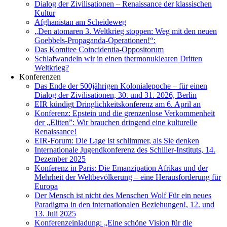
Dialog der Zivilisationen – Renaissance der klassischen
Kultur
Afghanistan am Scheideweg
„Den atomaren 3. Weltkrieg stoppen: Weg mit den neuen
Goebbels-Propaganda-Operationen!“:
Das Komitee Coincidentia-Oppositorum
Schlafwandeln wir in einen thermonuklearen Dritten
Weltkrieg?
Konferenzen
Das Ende der 500jährigen Kolonialepoche – für einen
Dialog der Zivilisationen, 30. und 31. 2026, Berlin
EIR kündigt Dringlichkeitskonferenz am 6. April an
Konferenz: Epstein und die grenzenlose Verkommenheit
der „Eliten”: Wir brauchen dringend eine kulturelle
Renaissance!
EIR-Forum: Die Lage ist schlimmer, als Sie denken
Internationale Jugendkonferenz des Schiller-Instituts, 14.
Dezember 2025
Konferenz in Paris: Die Emanzipation Afrikas und der
Mehrheit der Weltbevölkerung – eine Herausforderung für
Europa
Der Mensch ist nicht des Menschen Wolf Für ein neues
Paradigma in den internationalen Beziehungen!, 12. und
13. Juli 2025
Konferenzeinladung: „Eine schöne Vision für die