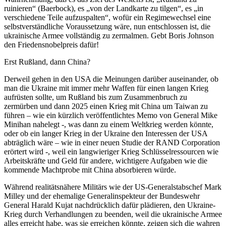
ruinieren“ (Baerbock), es „von der Landkarte zu tilgen“, es „in
verschiedene Teile aufzuspalten“, wofür ein Regimewechsel eine
selbstverständliche Voraussetzung wäre, nun entschlossen ist, die
ukrainische Armee vollständig zu zermalmen. Gebt Boris Johnson
den Friedensnobelpreis dafür!
Erst Rußland, dann China?
Derweil gehen in den USA die Meinungen darüber auseinander, ob
man die Ukraine mit immer mehr Waffen für einen langen Krieg
aufrüsten sollte, um Rußland bis zum Zusammenbruch zu
zermürben und dann 2025 einen Krieg mit China um Taiwan zu
führen – wie ein kürzlich veröffentlichtes Memo von General Mike
Minihan nahelegt -, was dann zu einem Weltkrieg werden könnte,
oder ob ein langer Krieg in der Ukraine den Interessen der USA
abträglich wäre – wie in einer neuen Studie der RAND Corporation
erörtert wird -, weil ein langwieriger Krieg Schlüsselressourcen wie
Arbeitskräfte und Geld für andere, wichtigere Aufgaben wie die
kommende Machtprobe mit China absorbieren würde.
Während realitätsnähere Militärs wie der US-Generalstabschef Mark
Milley und der ehemalige Generalinspekteur der Bundeswehr
General Harald Kujat nachdrücklich dafür plädieren, den Ukraine-
Krieg durch Verhandlungen zu beenden, weil die ukrainische Armee
alles erreicht habe, was sie erreichen könnte, zeigen sich die wahren