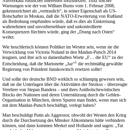
Ausverkauf russischer Interessen fortzusetzen. Trotz solcher
Warnungen wie der von William Burns vom 1. Februar 2008,
gekennzeichnet als „vertraulich“, in seiner Eigenschaft als US-
Botschafter in Moskau, daß die NATO-Erweiterung von Rußland
als Bedrohung empfunden würde, daß es dies als Einkreisung
wahrnehmen und unvorhersehbare und unkontrollierte
Konsequenzen fürchten würde, ging der „Drang nach Osten“
weiter.
Wie heuchlerisch können Politiker im Westen sein, wenn sie die
Verwicklung von Victoria Nuland in den Maidan-Putsch 2014
leugnen, und ihre ach so damenhaften Worte „F… die EU“ zu der
1
Entscheidung, daß die Marionette „Jaz“
die rechtmäßig gewählte
Regierung von Präsident Janukowitsch ersetzen sollte!
Und sollte der deutsche BND wirklich so schlampig gewesen sein,
daß sie die Unterlagen über die Aktivitäten der Stezkos – überzeugte
Verehrer von Stepan Bandera – und ihres Antibolschewistischen
Blocks der Nationen und deren Unterstützung durch die Gehlen-
Organisation in München, deren Spuren man findet, wenn man sich
mit dem Maidan-Putsch beschäftigt, verlegt haben?
Man beschuldigt Putin als Aggressor, obwohl der Westen den Krieg
durch die Durchsetzung des Minsker Abkommens hätte verhindern
können, und dann kommen Merkel und Hollande und sagen: „Tut