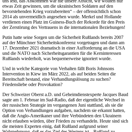
uns leid, das Abkommen war nie unsere Absicht, wir wollten nur
etwas Zeit gewinnen, um die ukrainischen Soldaten auf den
bevorstehenden Krieg vorzubereiten“ – der offensichtlich schon
2014 als unvermeidlich angesehen wurde. Merkel und Hollande
verdienen einen Platz im Guiness-Buch der Rekorde für den Preis
der Zerstörung des Vertrauens in die internationalen Beziehungen!
Putin hatte seine Sorgen um die Sicherheit Rußlands bereits 2007
auf der Münchner Sicherheitskonferenz vorgetragen und dann am
17. Dezember 2021 dramatisch in einer Aufforderung an die USA
und die NATO nach Sicherheitsgarantien für die Kerninteressen
Rußlands wiederholt, was bequemerweise ignoriert wurde.
Und in welche Kategorie von Verhalten fällt Boris Johnsons
Intervention in Kiew im März 2022, als auf beiden Seiten die
Bereitschaft bestand, eine Verhandlungslösung zu suchen?
Friedensliebe oder Provokation?
Der Schweizer Oberst a.D. und Geheimdienstexperte Jacques Baud
sagte am 1. Februar im
Sud
-Radio, daß der eigentliche Wechsel in
der russischen Strategie im vergangenen Juni stattfand, als sie die
Option von Verhandlungen aufgaben, nachdem sie erkannt hatten,
daß die Anglo-Amerikaner und ihre Verbündeten den Ukrainern
nicht erlauben würden, über Frieden zu verhandeln. Heute sind sich
die meisten Experten einig, daß Rußland aufgrund seiner
Wahrnehmung, daß es das Ziel des Westens ist, „Rußland zu