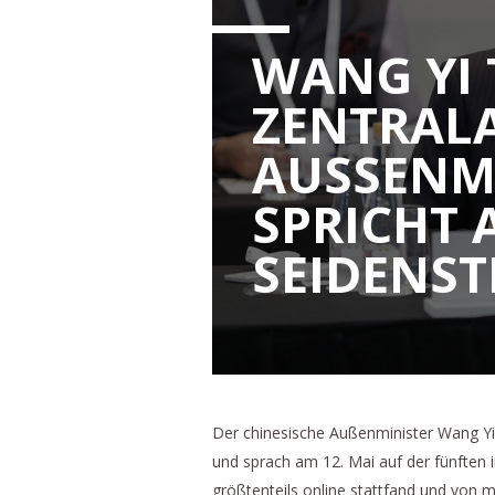
WANG YI 
ZENTRALA
AUSSENMI
PRICHT AU
EIDENSTR
Der chinesische Außenminister Wang Yi 
und sprach am 12. Mai auf der fünften 
größtenteils online stattfand und von 