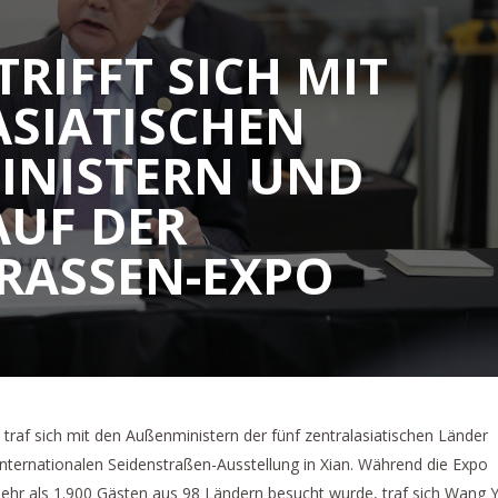
TRIFFT SICH MIT
SIATISCHEN
NISTERN UND S
F DER S
ASSEN-EXPO
traf sich mit den Außenministern der fünf zentralasiatischen Länder
internationalen Seidenstraßen-Ausstellung in Xian. Während die Expo
mehr als 1.900 Gästen aus 98 Ländern besucht wurde, traf sich Wang Y