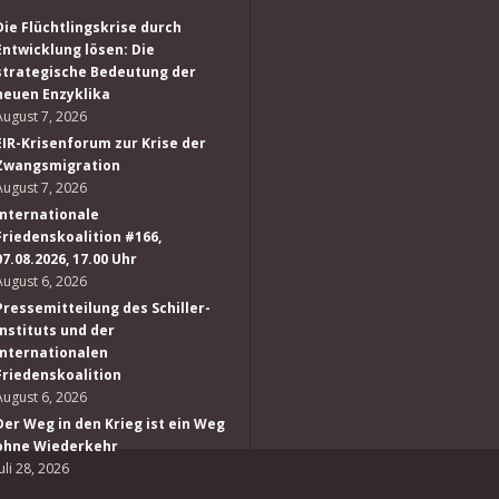
Die Flüchtlingskrise durch
Entwicklung lösen: Die
strategische Bedeutung der
neuen Enzyklika
August 7, 2026
EIR-Krisenforum zur Krise der
Zwangsmigration
August 7, 2026
Internationale
Friedenskoalition #166,
07.08.2026, 17.00 Uhr
August 6, 2026
Pressemitteilung des Schiller-
Instituts und der
Internationalen
Friedenskoalition
August 6, 2026
Der Weg in den Krieg ist ein Weg
ohne Wiederkehr
Juli 28, 2026