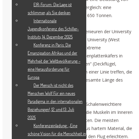
EIR-Forum: Die Lage ist
3.900 Tonnen aushalten könnte. Zum Vergleich: eine
schlimmer, als Sie denken
vollgetankte Saturn-V-Rakete wog etwa 650 Tonnen.
Internationale
Jugendkonferenz des Schiller-
Neue Studien unter der Leitung von Ingenieuren der University
Instituts, 14. Dezember 2025
of California Irvine (UCI) und der Purdue University (West
Konferenz in Paris: Die
Lafayette, Indiana) ergaben, dass „die extreme
Emanzipation Afrikas und der
Widerstandsfähigkeit des teuflischen Eisenplattenkäfers in
Mehrheit der Weltbevölkerung –
seinen beiden panzerähnlichen „Elytronen“ (Deckflügel,
eine Herausforderung für
verhärtete Vorderflügel) liegt, die sich an einer Linie treffen, die
Europa
als Naht bezeichnet wird und über die gesamte Länge des
Der Mensch ist nicht des
Bauches verläuft“.
Menschen Wolf Für ein neues
Paradigma in den internationalen
Alle Insekten, Spinnentiere, Krebse und Schalenweichtiere
Beziehungen!, 12. und 13. Juli
haben Exoskelette (Außenskelette), die die Muskeln im Inneren
2025
unterstützen und gleichzeitig Schutz bieten. Die meisten
Konferenzeinladung: „Eine
Flugkäfer besitzen zwei Flügelklappen aus hartem Material, die
schöne Vision für die Menschheit in
„Elytronen“, die ihre Flügel schützen und den Flug erleichtern.