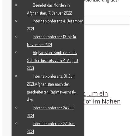
Beendet das Morden in
Mondes und des Mars.
Afghanistan, 17. Januar 2022
Related Posts
Internetkonferenz 4. Dezember
2021
Internetkonferenz 13. bis 14.
November 2021
Afghanistan-Konferenz des
Schiller-Instituts vom 21. August
2021
Internetkonferenz, 31. Juli
2021:Afghanistan nach der
gescheiterten Regimewechsel-
Es ist noch nicht zu spät, um ein
Ära
„Weltuntergangsszenario“ im Nahen
Internetkonferenz 24. Juli
Osten zu vermeiden
2021
Internetkonferenz 27. Juni
2021