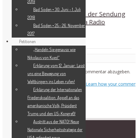
2019
Bad Soden • 30. Juni – 1. Juli
Helga Zepp-LaRouche in der Sendung
2018
„World Today“ von China Radio
Bad Soden • 25.- 26. November
International (CRI)
2017
Petitionen
„Handeln Sie genauso wie
Leave a Reply
Nikolaus von Kues!“
Erklärung vom 12. Januar: Lasst
Du musst
angemeldet
sein, um einen Kommentar abzugeben.
uns eine Bewegung von
Weltbürgern ins Leben rufen!
This site uses Akismet to reduce spam.
Learn how your comment
Erklärung der Internationalen
data is processed.
Friedenskoalition: Appell an das
amerikanische Volk, Präsident
Trump und den US-Kongreß!
Austritt aus der NATO! Neue
Nationale Sicherheitsstrategie der
USA erfordert neue