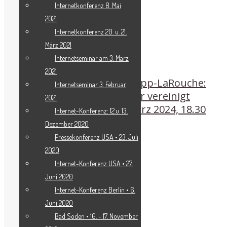
Internetkonferenz 8. Mai
2021
Internetkonferenz 20. u. 21.
März 2021
Internetseminar am 3. März
2021
Live-Dialog mit Helga Zepp-LaRouche:
Internetseminar 3. Februar
„Weltbürger aller Länder vereinigt
2021
Euch!“, Mittwoch, 20. März 2024, 18.30
Internet-Konferenz: 12.u. 13.
Uhr
Dezember 2020
Pressekonferenz USA • 23. Juli
2020
Internet-Konferenz USA • 27.
Juni 2020
Internet-Konferenz Berlin • 6.
Juni 2020
Bad Soden • 16. – 17. November