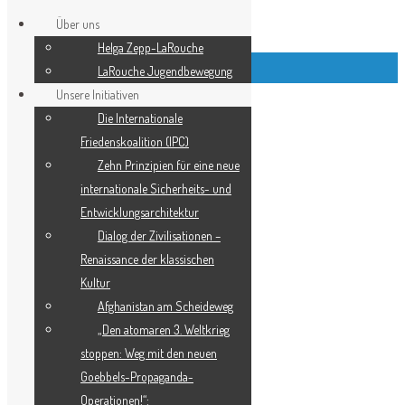
Über uns
Helga Zepp-LaRouche
Top Left Link Buttons
LaRouche Jugendbewegung
Unsere Initiativen
Die Internationale
Friedenskoalition (IPC)
­Zehn Prinzipien für eine neue
internationale Sicherheits- und
Entwicklungsarchitektur
Dialog der Zivilisationen –
Renaissance der klassischen
Kultur
Afghanistan am Scheideweg
„Den atomaren 3. Weltkrieg
stoppen: Weg mit den neuen
Goebbels-Propaganda-
Operationen!“: