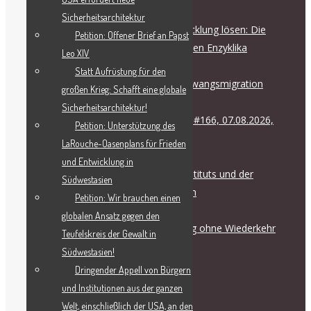
RECENT POSTS
Sicherheitsarchitektur
Die Flüchtlingskrise durch Entwicklung lösen: Die
Petition: Offener Brief an Papst
strategische Bedeutung der neuen Enzyklika
Leo XIV
August 7, 2026
Statt Aufrüstung für den
EIR-Krisenforum zur Krise der Zwangsmigration
großen Krieg: Schafft eine globale
August 7, 2026
Sicherheitsarchitektur!
Internationale Friedenskoalition #166, 07.08.2026,
Petition: Unterstützung des
17.00 Uhr
LaRouche-Oasenplans für Frieden
August 6, 2026
und Entwicklung in
Pressemitteilung des Schiller-Instituts und der
Südwestasien
Internationalen Friedenskoalition
Petition: Wir brauchen einen
August 6, 2026
globalen Ansatz gegen den
Der Weg in den Krieg ist ein Weg ohne Wiederkehr
Teufelskreis der Gewalt in
Juli 28, 2026
Südwestasien!
Dringender Appell von Bürgern
und Institutionen aus der ganzen
Welt, einschließlich der USA, an den