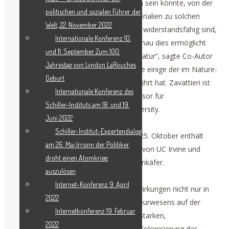
„Diese Arbeit zeigt uns, dass es möglich sein könnte, von der
politischen und sozialen Führer der
Verwendung von starken, spröden Materialien zu solchen
Welt, 22. November 2022
überzugehen, die sowohl stark als auch widerstandsfähig sind,
Internationale Konferenz 10.
indem sie die Bruchenergie ableiten. Genau dies ermöglicht
und 11. September:Zum 100.
dem teuflischen Eisenplattenkäfer die Natur“, sagte Co-Autor
Jahrestag von Lyndon LaRouches
Pablo Zavattieri, dessen Labor in Purdue einige der im Nature-
Geburt
Magazin behandelten Studien durchgeführt hat. Zavattieri ist
Internationale Konferenz des
Jerry M. und Lynda T. Engelhardt-Professor für
Schiller-Instituts am 18. und 19.
Bauingenieurwesen an der Purdue University.
Juni 2022
Schiller-Institut-Expertendialog
Ein zweiter Artikel in SciTechDaily vom 25. Oktober enthält
am 26. Mai:Irrsinn der Politiker
einen weiteren Bericht über die Studien von UC Irvine und
droht einen Atomkrieg
Purdue über den teuflischen Eisenplattenkäfer.
auszulösen
Internet-Konferenz 9. April
Diese Entdeckung hat aufregende Auswirkungen nicht nur in
2022
Bezug auf die Verbesserung des Ingenieurwesens auf der
Internetkonferenz 19. Februar
Erde, sondern auch auf das Bauen mit starken,
2022
widerstandsfähigen Materialien für die Kolonisierung des