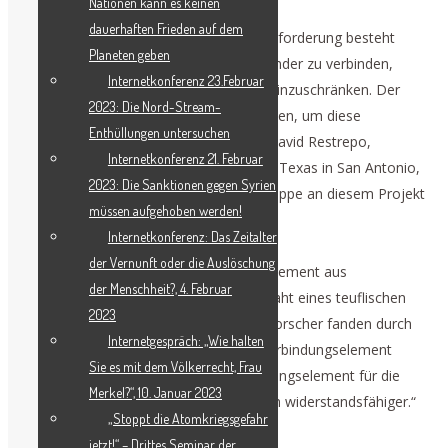
Nationen kann es keinen
dauerhaften Frieden auf dem
„Eine aktive ingenieurtechnische Herausforderung besteht
Planeten geben
darin, verschiedene Materialien miteinander zu verbinden,
Internetkonferenz 23.Februar
ohne ihre Fähigkeit, Lasten zu tragen, einzuschränken. Der
2023: Die Nord-Stream-
teuflische Eisenplattenkäfer hat Strategien, um diese
Enthüllungen untersuchen
Einschränkungen zu umgehen“, sagte David Restrepo,
Internetkonferenz 21. Februar
Assistenzprofessor an der University of Texas in San Antonio,
2023: Die Sanktionen gegen Syrien
der als Postdoktorand in Zavattieris Gruppe an diesem Projekt
müssen aufgehoben werden!
gearbeitet hat.
Internetkonferenz: Das Zeitalter
der Vernunft oder die Auslöschung
„UCI-Forscher bauten ein Verbindungselement aus
der Menschheit?, 4. Februar
Kohlefaserverbundwerkstoff, das die Naht eines teuflischen
2023
Eisenplattenkäfers nachahmt. Purdue Forscher fanden durch
Internetgespräch: „Wie halten
Belastungstests heraus, dass dieses Verbindungselement
Sie es mit dem Völkerrecht, Frau
genauso stark wie ein Standardverbindungselement für die
Merkel?“, 10. Januar 2023
Luft- und Raumfahrt ist, aber wesentlich widerstandsfähiger.“
„Stoppt die Atomkriegsgefahr
jetzt!“ – Drittes Seminar der