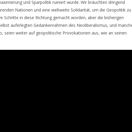
imierung und Sparpolitik ruiniert wurde. Wir bräuchten dringend
enden Nationen und eine weltweite Solidarität, um die Geopolitik zu
ve Schritte in diese Richtung gemacht worden, aber die bisherigen
elbst auferlegten Gedankenrahmen des Neoliberalismus, und manch
, seien weiter auf geopolitische Provokationen aus, wie an seinen