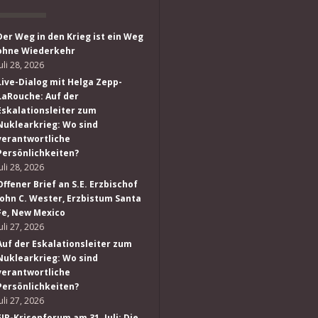
Der Weg in den Krieg ist ein Weg
ohne Wiederkehr
Juli 28, 2026
Live-Dialog mit Helga Zepp-
LaRouche: Auf der
Eskalationsleiter zum
Nuklearkrieg: Wo sind
verantwortliche
Persönlichkeiten?
Juli 28, 2026
Offener Brief an S.E. Erzbischof
John C. Wester, Erzbistum Santa
Fe, New Mexico
Juli 27, 2026
Auf der Eskalationsleiter zum
Nuklearkrieg: Wo sind
verantwortliche
Persönlichkeiten?
Juli 27, 2026
EIR-Krisenforum am 31. Juli: Die