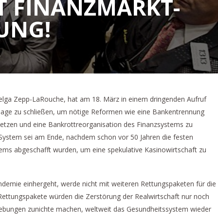
T FINANZMARKT-
UNG!
, Helga Zepp-LaRouche, hat am 18. März in einem dringenden Aufruf
e Tage zu schließen, um nötige Reformen wie eine Bankentrennung
etzen und eine Bankrottreorganisation des Finanzsystems zu
e System sei am Ende, nachdem schon vor 50 Jahren die festen
ms abgeschafft wurden, um eine spekulative Kasinowirtschaft zu
demie einhergeht, werde nicht mit weiteren Rettungspaketen für die
ettungspakete würden die Zerstörung der Realwirtschaft nur noch
ebungen zunichte machen, weltweit das Gesundheitssystem wieder