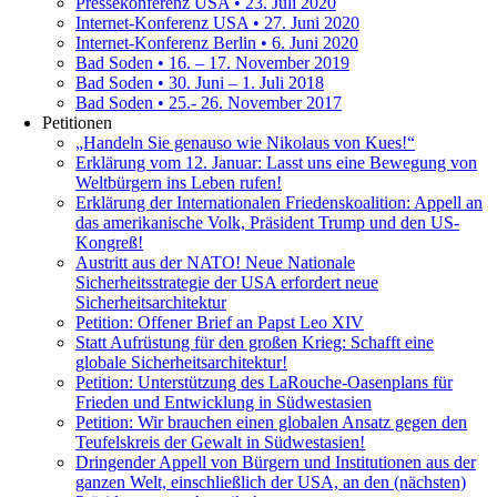
Pressekonferenz USA • 23. Juli 2020
Internet-Konferenz USA • 27. Juni 2020
Internet-Konferenz Berlin • 6. Juni 2020
Bad Soden • 16. – 17. November 2019
Bad Soden • 30. Juni – 1. Juli 2018
Bad Soden • 25.- 26. November 2017
Petitionen
„Handeln Sie genauso wie Nikolaus von Kues!“
Erklärung vom 12. Januar: Lasst uns eine Bewegung von
Weltbürgern ins Leben rufen!
Erklärung der Internationalen Friedenskoalition: Appell an
das amerikanische Volk, Präsident Trump und den US-
Kongreß!
Austritt aus der NATO! Neue Nationale
Sicherheitsstrategie der USA erfordert neue
Sicherheitsarchitektur
Petition: Offener Brief an Papst Leo XIV
Statt Aufrüstung für den großen Krieg: Schafft eine
globale Sicherheitsarchitektur!
Petition: Unterstützung des LaRouche-Oasenplans für
Frieden und Entwicklung in Südwestasien
Petition: Wir brauchen einen globalen Ansatz gegen den
Teufelskreis der Gewalt in Südwestasien!
Dringender Appell von Bürgern und Institutionen aus der
ganzen Welt, einschließlich der USA, an den (nächsten)