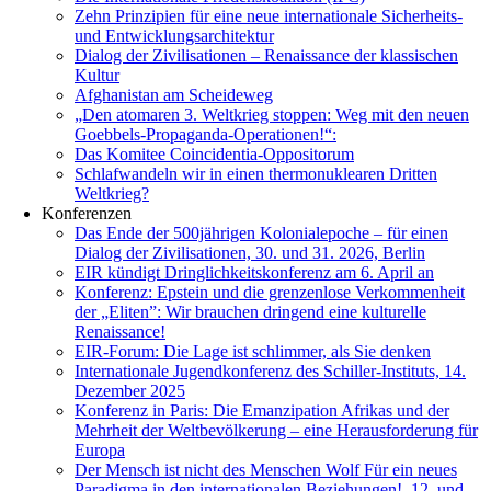
­Zehn Prinzipien für eine neue internationale Sicherheits-
und Entwicklungsarchitektur
Dialog der Zivilisationen – Renaissance der klassischen
Kultur
Afghanistan am Scheideweg
„Den atomaren 3. Weltkrieg stoppen: Weg mit den neuen
Goebbels-Propaganda-Operationen!“:
Das Komitee Coincidentia-Oppositorum
Schlafwandeln wir in einen thermonuklearen Dritten
Weltkrieg?
Konferenzen
Das Ende der 500jährigen Kolonialepoche – für einen
Dialog der Zivilisationen, 30. und 31. 2026, Berlin
EIR kündigt Dringlichkeitskonferenz am 6. April an
Konferenz: Epstein und die grenzenlose Verkommenheit
der „Eliten”: Wir brauchen dringend eine kulturelle
Renaissance!
EIR-Forum: Die Lage ist schlimmer, als Sie denken
Internationale Jugendkonferenz des Schiller-Instituts, 14.
Dezember 2025
Konferenz in Paris: Die Emanzipation Afrikas und der
Mehrheit der Weltbevölkerung – eine Herausforderung für
Europa
Der Mensch ist nicht des Menschen Wolf Für ein neues
Paradigma in den internationalen Beziehungen!, 12. und